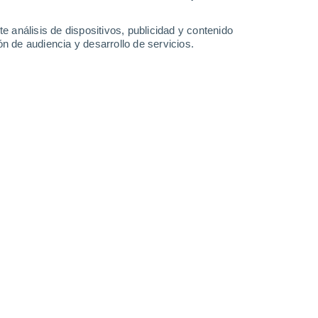
20°
/
11°
25°
/
11°
30°
/
13°
27°
/
15°
e análisis de dispositivos, publicidad y contenido
n de audiencia y desarrollo de servicios.
-
32
km/h
17
-
35
km/h
16
-
40
km/h
21
-
42
km/h
to
o
Oeste
0 Bajo
7
-
13 km/h
FPS:
no
Oeste
0 Bajo
7
-
13 km/h
FPS:
no
Oeste
0 Bajo
7
-
12 km/h
FPS:
no
Suroeste
1 Bajo
9
-
17 km/h
FPS:
no