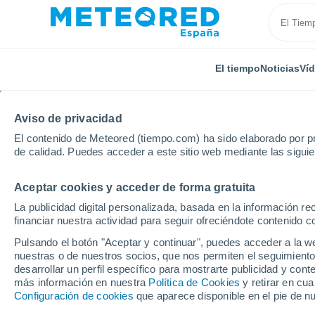
El tiempo
Noticias
Ví
Aviso de privacidad
El contenido de Meteored (tiempo.com) ha sido elaborado por pr
de calidad. Puedes acceder a este sitio web mediante las sigui
Aceptar cookies y acceder de forma gratuita
Inicio
Reino Unido
Tierras Medias Orientales
Sh
La publicidad digital personalizada, basada en la información r
financiar nuestra actividad para seguir ofreciéndote contenido c
El Tiempo en Sheldon
Pulsando el botón "Aceptar y continuar", puedes acceder a la w
nuestras o de nuestros socios, que nos permiten el seguimiento
03:31
Viernes
desarrollar un perfil específico para mostrarte publicidad y co
más información en nuestra
Política de Cookies
y retirar en cu
Configuración de cookies
que aparece disponible en el pie de n
Cielo despejado