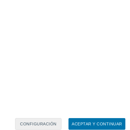
Calendario lunar
Lun
Mar
Mié
Jue
Vie
Sáb
Dom
7
8
9
10
11
12
13
14
15
16
17
18
19
20
CONFIGURACIÓN
ACEPTAR Y CONTINUAR