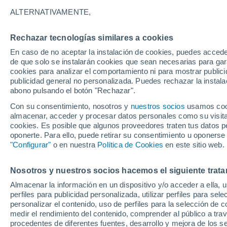
9°
ALTERNATIVAMENTE,
Rechazar tecnologías similares a cookies
Menguant
En caso de no aceptar la instalación de cookies, puedes acced
Iluminada
Sensación de 8°
de que solo se instalarán cookies que sean necesarias para garan
cookies para analizar el comportamiento ni para mostrar publici
publicidad general no personalizada. Puedes rechazar la instala
abono pulsando el botón "Rechazar".
Previsión para el eclipse
Samuel Biener avisa de posibles tormentas y
Con su consentimiento, nosotros y
nuestros socios
usamos cooki
un domo de calor en España
almacenar, acceder y procesar datos personales como su visita e
cookies. Es posible que algunos proveedores traten tus datos pe
El Tiempo 1 - 7 días
Por horas
Actualidad
Mapa d
oponerte. Para ello, puede retirar su consentimiento u oponerse
"Configurar"
o en nuestra
Política de Cookies
en este sitio web.
Nosotros y nuestros socios hacemos el siguiente trata
Mañana
Domingo
Hoy
Almacenar la información en un dispositivo y/o acceder a ella, 
8 Ago
9 Ago
7 Ago
perfiles para publicidad personalizada, utilizar perfiles para sele
personalizar el contenido, uso de perfiles para la selección de c
medir el rendimiento del contenido, comprender al público a tra
procedentes de diferentes fuentes, desarrollo y mejora de los se
40%