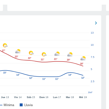
13
10
27°
23°
7.5
22°
21°
21°
20°
18°
5
15°
14°
14°
12°
12°
11°
11°
2.5
l/m²
Jue
13
Vie
14
Sáb
15
Dom
16
Lun
17
Mar
18
Mié
19
Mínima
Lluvia