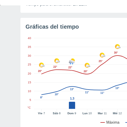
Tiempo para el amanecer
1h 21m
Gráficas del tiempo
40
35
30°
30
25°
25
22°
22°
20°
20°
20
15
13°
13°
10
11°
11°
10°
8°
1.3
5
°C
Vie
7
Sáb
8
Dom
9
Lun
10
Mar
11
Mié
12
Máxima