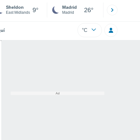
Sheldon
Madrid
Barcelona
9°
26°
East Midlands
Madrid
Barcelona
°C
uí