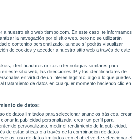
e
er a nuestro sitio web tiempo.com. En este caso, te informamos
:
35%
tizar la navegación por el sitio web, pero no se utilizarán
dad o contenido personalizado, aunque sí podrás visualizar
ción de cookies y acceder a nuestro sitio web a través de este
 de
es, identificadores únicos o tecnologías similares para
n este sitio web, las direcciones IP y los identificadores de
rsonales en virtud de un interés legítimo, algo a lo que puedes
e nubosidad
Radar de lluvia
Satélites
Modelos
 al tratamiento de datos en cualquier momento haciendo clic en
miento de datos:
Lunes
Martes
Miércoles
Jueves
uso de datos limitados para seleccionar anuncios básicos, crear
10 Ago
11 Ago
12 Ago
13 Ago
ccionar la publicidad personalizada, crear un perfil para
ontenido personalizado, medir el rendimiento de la publicidad,
vés de estadísticas o a través de la combinación de datos
rvicios, uso de datos limitados con el objetivo de seleccionar el