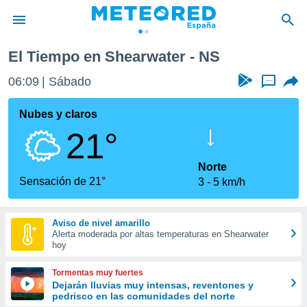
El Tiempo en Shearwater - NS
privacidad
06:09
Sábado
...
o de
tiempo.com)
borado por
Nubes y claros
es para
21°
ue la
 que se
e calidad.
Norte
eder a este
Sensación de 21°
3
5 km/h
ediante las
opciones:
Aviso de nivel amarillo
ookies y
Alerta moderada por altas temperaturas en Shearwater
e forma
hoy
d digital
Tormentas muy fuertes
ada, basada
Dejarán lluvias muy intensas, reventones y
pedrisco en las comunidades del norte
mación