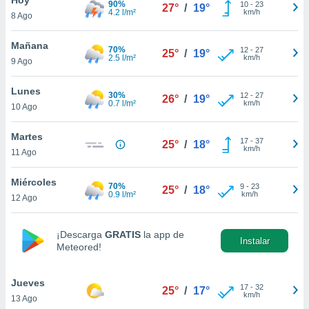
90%
10
-
23
27°
/
19°
4.2 l/m²
km/h
8 Ago
do en
 mismo.
sultar más
Mañana
70%
12
-
27
25°
/
19°
 en nuestra
2.5 l/m²
km/h
9 Ago
 Cookies
y
ualquier
Lunes
30%
12
-
27
26°
/
19°
0.7 l/m²
km/h
10 Ago
ento
 botón
ación de
Martes
17
-
37
25°
/
18°
kies
km/h
11 Ago
 disponible
e nuestra
Miércoles
70%
9
-
23
.
25°
/
18°
0.9 l/m²
km/h
12 Ago
IVAMENTE,
¡Descarga
GRATIS
la app de
Instalar
Meteored!
as
 a cookies
Jueves
 no aceptar
17
-
32
25°
/
17°
km/h
13 Ago
ón de