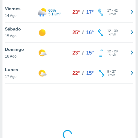
uedes
uestro sitio
Viernes
60%
17
-
42
23°
/
17°
.com. En
5.1 l/m²
km/h
14 Ago
te
 de que
Sábado
talarán
12
-
30
25°
/
16°
km/h
15 Ago
e sean
para
a
Domingo
12
-
29
23°
/
15°
por el sitio
km/h
16 Ago
o se
cookies para
Lunes
9
-
27
22°
/
15°
km/h
17 Ago
nto ni para
licidad o
ado, aunque
sualizar
general no
ada. Puedes
 instalación
y acceder a
io web a
ste abono