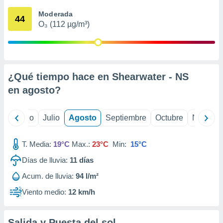
 seleccionar
o.
Moderada
44
O₃ (112 µg/m³)
calización
precisa e
ión mediante
, publicidad
¿Qué tiempo hace en Shearwater - NS
dos,
en
agosto
?
 publicidad
,
ón de
yo
Junio
Julio
Agosto
Septiembre
Octubre
Noviemb
 desarrollo
s.
T. Media:
19°C
Max.:
23°C
Min:
15°C
tros 1199
ios
Días de lluvia:
11
días
Acum. de lluvia:
94 l/m²
Viento medio:
12 km/h
Salida y Puesta del sol