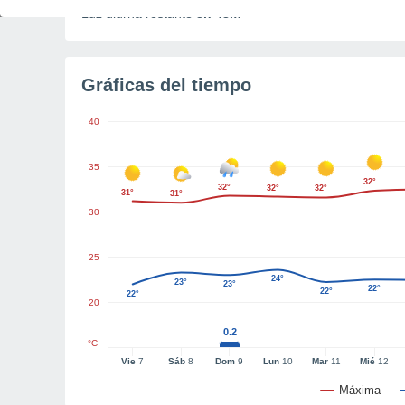
Luz diurna restante
8h 48m
Gráficas del tiempo
40
35
32°
32°
32°
32°
31°
31°
30
25
24°
23°
23°
22°
22°
22°
20
0.2
°C
Vie
7
Sáb
8
Dom
9
Lun
10
Mar
11
Mié
12
Máxima