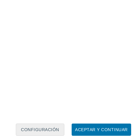
Calendario lunar
Lun
Mar
Mié
Jue
Vie
Sáb
Dom
7
8
9
10
11
12
13
14
15
16
17
18
19
20
CONFIGURACIÓN
ACEPTAR Y CONTINUAR