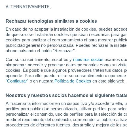
30°
ALTERNATIVAMENTE,
Rechazar tecnologías similares a cookies
UV
7 Alto
En caso de no aceptar la instalación de cookies, puedes acced
Sensación de 30°
FPS
15-25
de que solo se instalarán cookies que sean necesarias para garan
cookies para analizar el comportamiento ni para mostrar publici
publicidad general no personalizada. Puedes rechazar la instala
abono pulsando el botón "Rechazar".
Actualidad
El secreto del mar de ardora: la ciencia expli
Con su consentimiento, nosotros y
nuestros socios
usamos cooki
qué brillan en la noche las playas de Galicia
almacenar, acceder y procesar datos personales como su visita e
cookies. Es posible que algunos proveedores traten tus datos pe
El Tiempo 1 - 7 días
Por horas
Actualidad
Mapa de
oponerte. Para ello, puede retirar su consentimiento u oponerse
"Configurar"
o en nuestra
Política de Cookies
en este sitio web.
Nosotros y nuestros socios hacemos el siguiente trata
Mañana
Domingo
Hoy
Almacenar la información en un dispositivo y/o acceder a ella, 
8 Ago
9 Ago
7 Ago
perfiles para publicidad personalizada, utilizar perfiles para sele
personalizar el contenido, uso de perfiles para la selección de c
medir el rendimiento del contenido, comprender al público a tra
procedentes de diferentes fuentes, desarrollo y mejora de los se
30%