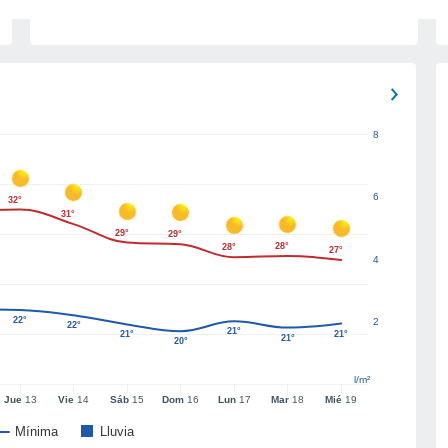
8
6
32°
31°
29°
29°
28°
28°
27°
4
22°
2
22°
21°
21°
21°
21°
20°
l/m²
Jue
13
Vie
14
Sáb
15
Dom
16
Lun
17
Mar
18
Mié
19
Mínima
Lluvia