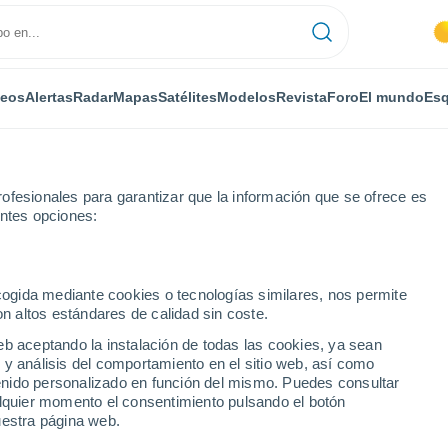
deos
Alertas
Radar
Mapas
Satélites
Modelos
Revista
Foro
El mundo
Esq
ofesionales para garantizar que la información que se ofrece es
entes opciones:
ecogida mediante cookies o tecnologías similares, nos permite
on altos estándares de calidad sin coste.
eb aceptando la instalación de todas las cookies, ya sean
 y análisis del comportamiento en el sitio web, así como
...
ntenido personalizado en función del mismo. Puedes consultar
alquier momento el consentimiento pulsando el botón
Por horas
uestra página web.
Cielos despejados en las
próximas horas