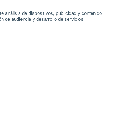
32°
/
24°
32°
/
22°
32°
/
22°
32°
/
22°
e análisis de dispositivos, publicidad y contenido
n de audiencia y desarrollo de servicios.
-
34
km/h
12
-
31
km/h
10
-
30
km/h
13
-
40
km/h
sto
Noroeste
7 Alto
3
-
16 km/h
FPS:
15-25
Oeste
8 ¡Muy Alto!
5
-
18 km/h
FPS:
25-50
Oeste
9 ¡Muy Alto!
6
-
20 km/h
FPS:
25-50
Oeste
8 ¡Muy Alto!
7
-
20 km/h
FPS:
25-50