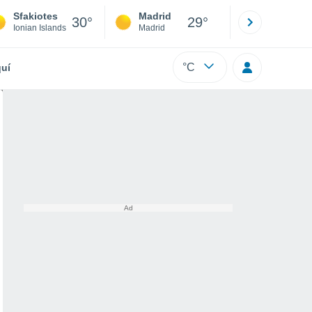
Sfakiotes
Madrid
Barcelona
30°
29°
Ionian Islands
Madrid
Barcelona
°C
uí