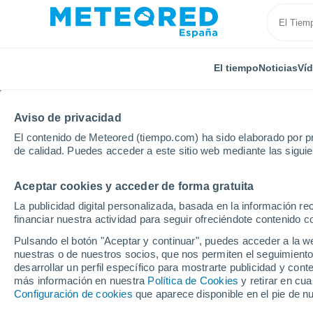
El tiempo
Noticias
Ví
Aviso de privacidad
El contenido de Meteored (tiempo.com) ha sido elaborado por pr
de calidad. Puedes acceder a este sitio web mediante las sigui
Aceptar cookies y acceder de forma gratuita
Inicio
Grecia
Islas Jónicas
Sfakiotes
La publicidad digital personalizada, basada en la información r
financiar nuestra actividad para seguir ofreciéndote contenido c
El Tiempo en Sfakiotes
Pulsando el botón "Aceptar y continuar", puedes acceder a la w
nuestras o de nuestros socios, que nos permiten el seguimiento
12:23
Viernes
desarrollar un perfil específico para mostrarte publicidad y co
más información en nuestra
Política de Cookies
y retirar en cu
Configuración de cookies
que aparece disponible en el pie de n
Soleado