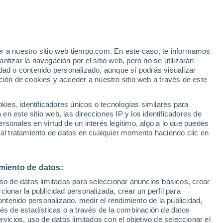
Aviso de nivel amarillo
Alerta moderada por altas
temperaturas en Sfakiotes hoy
er a nuestro sitio web tiempo.com. En este caso, te informamos
tizar la navegación por el sitio web, pero no se utilizarán
dad o contenido personalizado, aunque sí podrás visualizar
ción de cookies y acceder a nuestro sitio web a través de este
ca por
es, identificadores únicos o tecnologías similares para
n este sitio web, las direcciones IP y los identificadores de
rsonales en virtud de un interés legítimo, algo a lo que puedes
 temperatura
Radar de lluvia
Satélites
Modelos
 al tratamiento de datos en cualquier momento haciendo clic en
miento de datos:
Lunes
Martes
Miércoles
Jueves
uso de datos limitados para seleccionar anuncios básicos, crear
10 Ago
11 Ago
12 Ago
13 Ago
ccionar la publicidad personalizada, crear un perfil para
ontenido personalizado, medir el rendimiento de la publicidad,
vés de estadísticas o a través de la combinación de datos
rvicios, uso de datos limitados con el objetivo de seleccionar el