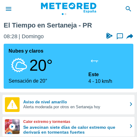
El Tiempo en Sertaneja - PR
privacidad
08:28
Domingo
...
o de
tiempo.com)
borado por
Nubes y claros
es para
20°
ue la
 que se
e calidad.
Este
eder a este
Sensación de 20°
4
10 km/h
ediante las
opciones:
ookies y
Aviso de nivel amarillo
Alerta moderada por otros en Sertaneja hoy
e forma
d digital
Calor extremo y tormentas
ada, basada
Se avecinan siete días de calor extremo que
derivará en tormentas fuertes
mación