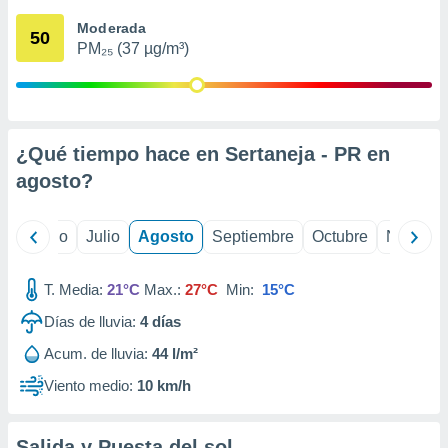
 seleccionar
o.
Moderada
50
PM₂₅ (37 µg/m³)
calización
precisa e
ión mediante
, publicidad
¿Qué tiempo hace en Sertaneja - PR en
dos,
agosto
?
 publicidad
,
ón de
yo
Junio
Julio
Agosto
Septiembre
Octubre
Noviemb
 desarrollo
s.
T. Media:
21°C
Max.:
27°C
Min:
15°C
tros 1199
ios
Días de lluvia:
4
días
Acum. de lluvia:
44 l/m²
Viento medio:
10 km/h
Salida y Puesta del sol