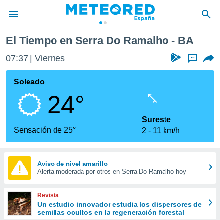
El Tiempo en Serra Do Ramalho - BA
privacidad
07:37
Viernes
...
o de
tiempo.com)
borado por
Soleado
es para
24°
ue la
 que se
e calidad.
Sureste
eder a este
Sensación de 25°
2
11 km/h
ediante las
opciones:
ookies y
Aviso de nivel amarillo
Alerta moderada por otros en Serra Do Ramalho hoy
e forma
d digital
Revista
ada, basada
Un estudio innovador estudia los dispersores de
semillas ocultos en la regeneración forestal
mación