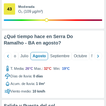
 seleccionar
o.
Moderada
43
O₃ (109 µg/m³)
calización
precisa e
ión mediante
, publicidad
¿Qué tiempo hace en Serra Do
dos,
Ramalho - BA en
agosto
?
 publicidad
,
ón de
yo
Junio
Julio
Agosto
Septiembre
Octubre
Noviemb
 desarrollo
s.
T. Media:
26°C
Max.:
32°C
Min:
19°C
tros 1199
ios
Días de lluvia:
0
días
Acum. de lluvia:
1 l/m²
Viento medio:
10 km/h
Salida y Puesta del sol