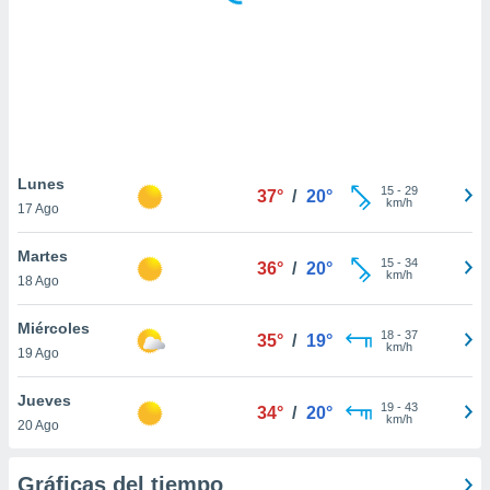
 botón
.
nto,
cios
kies,
ores únicos
Lunes
15
-
29
as similares
37°
/
20°
km/h
17 Ago
nar,
rocesar
Martes
onales como
15
-
34
36°
/
20°
km/h
 este sitio
18 Ago
recciones IP
ficadores de
Miércoles
18
-
37
35°
/
19°
 posible
km/h
19 Ago
s
 traten tus
Jueves
nales en
19
-
43
34°
/
20°
km/h
 interés
20 Ago
go a lo que
nerte. Para
Gráficas del tiempo
retirar su