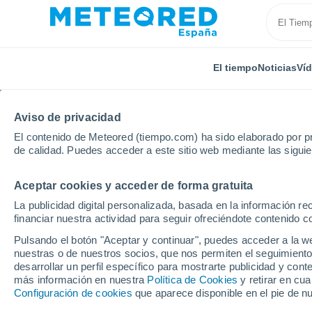
El tiempo
Noticias
Ví
Aviso de privacidad
El contenido de Meteored (tiempo.com) ha sido elaborado por pr
de calidad. Puedes acceder a este sitio web mediante las sigui
Aceptar cookies y acceder de forma gratuita
Inicio
Italia
Provincia de Latina
Sermoneta
La publicidad digital personalizada, basada en la información r
financiar nuestra actividad para seguir ofreciéndote contenido c
El Tiempo en Sermonet
Pulsando el botón "Aceptar y continuar", puedes acceder a la w
nuestras o de nuestros socios, que nos permiten el seguimiento
08:56
Sábado
desarrollar un perfil específico para mostrarte publicidad y co
más información en nuestra
Política de Cookies
y retirar en cu
Configuración de cookies
que aparece disponible en el pie de n
Soleado