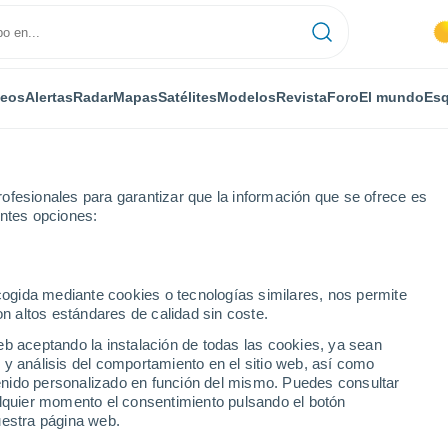
deos
Alertas
Radar
Mapas
Satélites
Modelos
Revista
Foro
El mundo
Esq
ofesionales para garantizar que la información que se ofrece es
entes opciones:
ecogida mediante cookies o tecnologías similares, nos permite
on altos estándares de calidad sin coste.
a
eb aceptando la instalación de todas las cookies, ya sean
 y análisis del comportamiento en el sitio web, así como
...
ntenido personalizado en función del mismo. Puedes consultar
alquier momento el consentimiento pulsando el botón
Por horas
uestra página web.
Calor Húmedo Sofocante en las
próximas horas