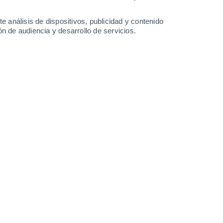
0.6 l/m²
35°
/
25°
35°
/
26°
34°
/
27°
33°
/
24°
e análisis de dispositivos, publicidad y contenido
n de audiencia y desarrollo de servicios.
-
34
km/h
8
-
29
km/h
6
-
29
km/h
14
-
40
km/h
osto
Suroeste
2 Bajo
3
-
13 km/h
FPS:
no
Suroeste
4 Medio
5
-
16 km/h
FPS:
6-10
Suroeste
6 Alto
7
-
21 km/h
FPS:
15-25
Suroeste
8 ¡Muy Alto!
8
-
24 km/h
FPS:
25-50