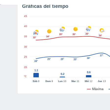
Gráficas del tiempo
45
40
35°
35°
35°
34°
35
34°
33°
30
27°
25
26°
25°
25°
25°
24°
20
1.1
0.6
0.2
°C
Sáb
8
Dom
9
Lun
10
Mar
11
Mié
12
Jue
13
Máxima