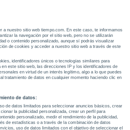
Aviso de nivel rojo
Alerta extrema por altas
temperaturas en Sermoneta hoy
er a nuestro sitio web tiempo.com. En este caso, te informamos
h
tizar la navegación por el sitio web, pero no se utilizarán
dad o contenido personalizado, aunque sí podrás visualizar
ción de cookies y acceder a nuestro sitio web a través de este
ias
es, identificadores únicos o tecnologías similares para
n este sitio web, las direcciones IP y los identificadores de
rsonales en virtud de un interés legítimo, algo a lo que puedes
 temperatura
Radar de lluvia
Satélites
Modelos
 al tratamiento de datos en cualquier momento haciendo clic en
miento de datos:
Martes
Miércoles
Jueves
Viernes
uso de datos limitados para seleccionar anuncios básicos, crear
11 Ago
12 Ago
13 Ago
14 Ago
ccionar la publicidad personalizada, crear un perfil para
ontenido personalizado, medir el rendimiento de la publicidad,
vés de estadísticas o a través de la combinación de datos
rvicios, uso de datos limitados con el objetivo de seleccionar el
60%