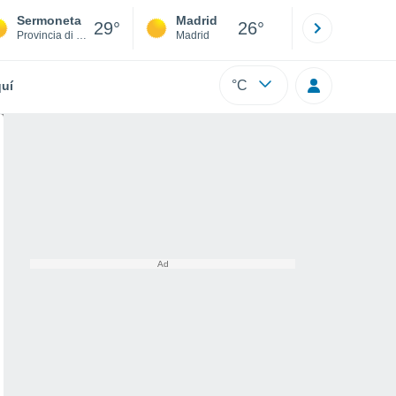
Sermoneta
Madrid
Barcelona
29°
26°
Provincia di Latina
Madrid
Barcelona
°C
uí