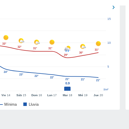
15
10
33°
32°
31°
31°
31°
30°
29°
5
24°
23°
22°
22°
21°
21°
21°
0.9
l/m²
Vie
14
Sáb
15
Dom
16
Lun
17
Mar
18
Mié
19
Jue
20
Mínima
Lluvia