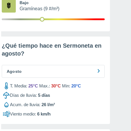
Bajo
Gramíneas (9 #/m³)
¿Qué tiempo hace en Sermoneta en
agosto
?
Agosto
T. Media:
25°C
Max.:
30°C
Min:
20°C
Días de lluvia:
5
días
Acum. de lluvia:
26 l/m²
Viento medio:
6 km/h