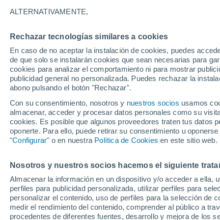
29°
ALTERNATIVAMENTE,
Rechazar tecnologías similares a cookies
Suroeste
En caso de no aceptar la instalación de cookies, puedes acced
Sensación de 30°
3
-
13 km/
de que solo se instalarán cookies que sean necesarias para garan
cookies para analizar el comportamiento ni para mostrar publici
publicidad general no personalizada. Puedes rechazar la instala
abono pulsando el botón "Rechazar".
Llega una vaguada
Este fin de semana dejará tormentas con lluv
Con su consentimiento, nosotros y
nuestros socios
usamos cooki
fuertes y granizo en España
almacenar, acceder y procesar datos personales como su visita e
cookies. Es posible que algunos proveedores traten tus datos pe
El Tiempo 1 - 7 días
Por horas
Actualidad
Mapa de
oponerte. Para ello, puede retirar su consentimiento u oponerse
"Configurar"
o en nuestra
Política de Cookies
en este sitio web.
Nosotros y nuestros socios hacemos el siguiente trata
Mañana
Lunes
Hoy
Almacenar la información en un dispositivo y/o acceder a ella, 
9 Ago
10 Ago
8 Ago
perfiles para publicidad personalizada, utilizar perfiles para sele
personalizar el contenido, uso de perfiles para la selección de c
medir el rendimiento del contenido, comprender al público a tra
procedentes de diferentes fuentes, desarrollo y mejora de los se
40%
50%