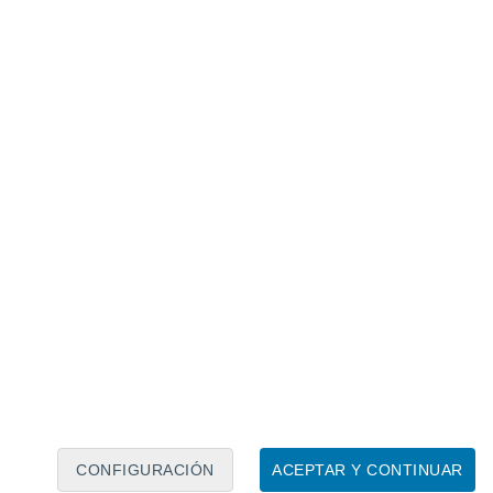
Calendario lunar
Lun
Mar
Mié
Jue
Vie
Sáb
Dom
8
9
10
11
12
13
14
15
16
17
18
19
20
21
CONFIGURACIÓN
ACEPTAR Y CONTINUAR