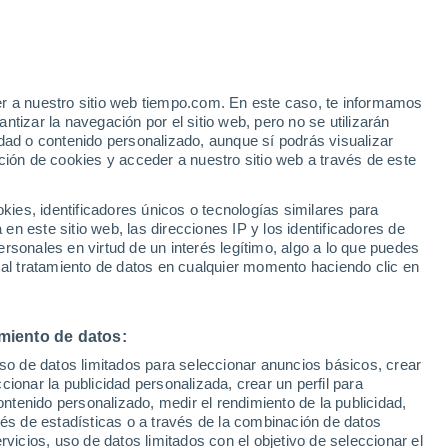
Aviso de nivel naranja
Alerta importante por altas
temperaturas en Seregno hoy
er a nuestro sitio web tiempo.com. En este caso, te informamos
tizar la navegación por el sitio web, pero no se utilizarán
dad o contenido personalizado, aunque sí podrás visualizar
ción de cookies y acceder a nuestro sitio web a través de este
es, identificadores únicos o tecnologías similares para
n este sitio web, las direcciones IP y los identificadores de
rsonales en virtud de un interés legítimo, algo a lo que puedes
 lluvia
Radar de lluvia
Satélites
Modelos
 al tratamiento de datos en cualquier momento haciendo clic en
miento de datos:
Lunes
Martes
Miércoles
Jueves
uso de datos limitados para seleccionar anuncios básicos, crear
10 Ago
11 Ago
12 Ago
13 Ago
ccionar la publicidad personalizada, crear un perfil para
ontenido personalizado, medir el rendimiento de la publicidad,
vés de estadísticas o a través de la combinación de datos
rvicios, uso de datos limitados con el objetivo de seleccionar el