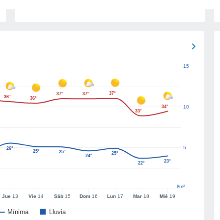
15
37°
37°
37°
36°
36°
34°
10
33°
5
26°
25°
25°
25°
24°
23°
22°
l/m²
Jue
13
Vie
14
Sáb
15
Dom
16
Lun
17
Mar
18
Mié
19
Mínima
Lluvia