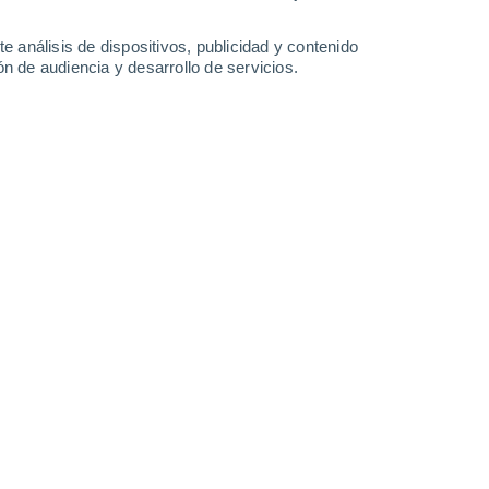
36°
/
25°
36°
/
25°
37°
/
24°
36°
/
26°
e análisis de dispositivos, publicidad y contenido
n de audiencia y desarrollo de servicios.
-
26
km/h
9
-
31
km/h
7
-
25
km/h
10
-
30
km/h
to
Noroeste
7 Alto
1
-
22 km/h
FPS:
15-25
Noreste
6 Alto
4
-
23 km/h
FPS:
15-25
Noreste
4 Medio
11
-
33 km/h
FPS:
6-10
Norte
3 Medio
11
-
33 km/h
FPS:
6-10