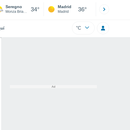
Seregno
Madrid
Barcelona
34°
36°
Monza Brianza
Madrid
Barcelona
°C
uí