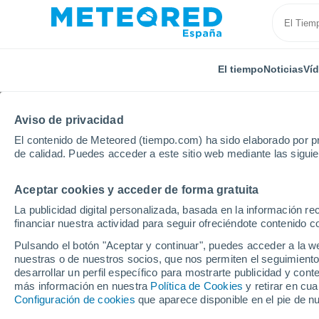
El tiempo
Noticias
Ví
Aviso de privacidad
El contenido de Meteored (tiempo.com) ha sido elaborado por pr
de calidad. Puedes acceder a este sitio web mediante las sigui
Aceptar cookies y acceder de forma gratuita
Inicio
Italia
Monza y Brianza
Seregno
La publicidad digital personalizada, basada en la información r
financiar nuestra actividad para seguir ofreciéndote contenido c
El Tiempo en Seregno
Pulsando el botón "Aceptar y continuar", puedes acceder a la w
nuestras o de nuestros socios, que nos permiten el seguimiento
13:35
Viernes
desarrollar un perfil específico para mostrarte publicidad y co
más información en nuestra
Política de Cookies
y retirar en cu
Configuración de cookies
que aparece disponible en el pie de n
Nubes y claros