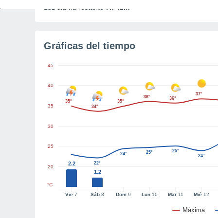
Luz diurna restante
7h 42m
Gráficas del tiempo
45
40
37°
36°
36°
35°
35°
35
34°
30
25
25°
25°
24°
24°
2.2
22°
20
1.2
°C
Vie
7
Sáb
8
Dom
9
Lun
10
Mar
11
Mié
12
Máxima