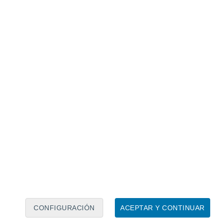
Calendario lunar
Lun
Mar
Mié
Jue
Vie
Sáb
Dom
7
8
9
10
11
12
13
14
15
16
17
18
19
20
CONFIGURACIÓN
ACEPTAR Y CONTINUAR