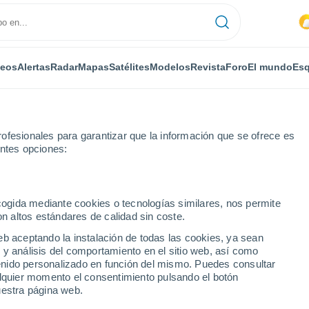
deos
Alertas
Radar
Mapas
Satélites
Modelos
Revista
Foro
El mundo
Esq
ofesionales para garantizar que la información que se ofrece es
entes opciones:
ecogida mediante cookies o tecnologías similares, nos permite
on altos estándares de calidad sin coste.
eb aceptando la instalación de todas las cookies, ya sean
 y análisis del comportamiento en el sitio web, así como
...
ntenido personalizado en función del mismo. Puedes consultar
alquier momento el consentimiento pulsando el botón
Por horas
uestra página web.
Lluvias débiles en las próximas
horas