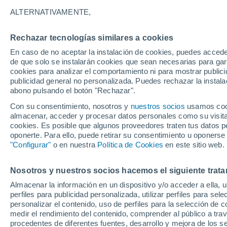
34°
ALTERNATIVAMENTE,
Rechazar tecnologías similares a cookies
UV
7 Alto
En caso de no aceptar la instalación de cookies, puedes acced
Sensación de 34°
FPS
15-25
de que solo se instalarán cookies que sean necesarias para garan
cookies para analizar el comportamiento ni para mostrar publici
publicidad general no personalizada. Puedes rechazar la instala
abono pulsando el botón "Rechazar".
Tormentas fuertes
Esta tarde las tormentas dejarán fenómenos
Con su consentimiento, nosotros y
nuestros socios
usamos cooki
adversos en 6 comunidades
almacenar, acceder y procesar datos personales como su visita e
cookies. Es posible que algunos proveedores traten tus datos pe
El Tiempo 1 - 7 días
Por horas
Actualidad
Mapa de
oponerte. Para ello, puede retirar su consentimiento u oponerse
"Configurar"
o en nuestra
Política de Cookies
en este sitio web.
Nosotros y nuestros socios hacemos el siguiente trata
Mañana
Domingo
Hoy
Almacenar la información en un dispositivo y/o acceder a ella, 
8 Ago
9 Ago
7 Ago
perfiles para publicidad personalizada, utilizar perfiles para sele
personalizar el contenido, uso de perfiles para la selección de c
medir el rendimiento del contenido, comprender al público a tra
procedentes de diferentes fuentes, desarrollo y mejora de los se
60%
70%