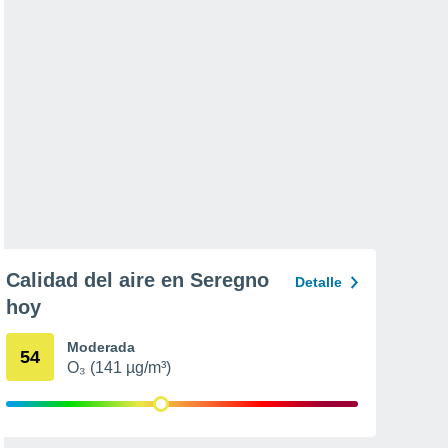
Calidad del aire en Seregno
Detalle
hoy
Moderada
54
O₃ (141 µg/m³)