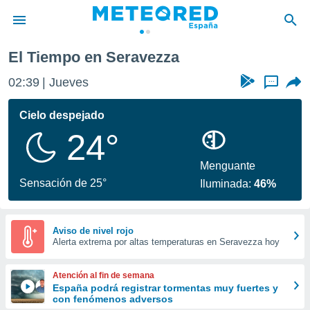
El Tiempo en Seravezza
privacidad
02:39
Jueves
...
o de
tiempo.com)
borado por
Cielo despejado
es para
24°
ue la
 que se
e calidad.
Menguante
eder a este
Sensación de 25°
Iluminada:
46%
ediante las
opciones:
ookies y
Aviso de nivel rojo
Alerta extrema por altas temperaturas en Seravezza hoy
e forma
d digital
Atención al fin de semana
ada, basada
España podrá registrar tormentas muy fuertes y
con fenómenos adversos
mación