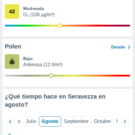
 seleccionar
o.
Moderada
42
O₃ (106 µg/m³)
calización
precisa e
ión mediante
, publicidad
Polen
Detalle
dos,
 publicidad
Bajo
,
Artemisa (12 #/m³)
ón de
 desarrollo
s.
tros 1199
ios
¿Qué tiempo hace en Seravezza en
agosto
?
yo
Junio
Julio
Agosto
Septiembre
Octubre
Noviemb