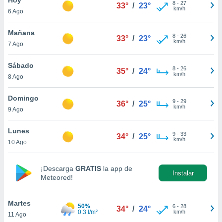
8
-
27
33°
/
23°
km/h
6 Ago
do en
 mismo.
sultar más
Mañana
8
-
26
33°
/
23°
 en nuestra
km/h
7 Ago
 Cookies
y
ualquier
Sábado
8
-
26
35°
/
24°
km/h
8 Ago
ento
 botón
ación de
Domingo
9
-
29
36°
/
25°
kies
km/h
9 Ago
 disponible
e nuestra
Lunes
9
-
33
.
34°
/
25°
km/h
10 Ago
IVAMENTE,
¡Descarga
GRATIS
la app de
Instalar
Meteored!
as
 a cookies
Martes
 no aceptar
50%
6
-
28
34°
/
24°
0.3 l/m²
km/h
11 Ago
ón de