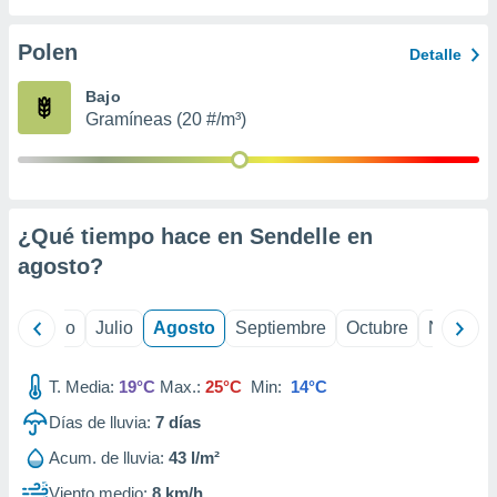
 seleccionar
o.
Polen
Detalle
calización
precisa e
Bajo
ión mediante
Gramíneas (20 #/m³)
, publicidad
dos,
 publicidad
,
¿Qué tiempo hace en Sendelle en
ón de
agosto
?
 desarrollo
s.
tros 1199
yo
Junio
Julio
Agosto
Septiembre
Octubre
Noviemb
ios
T. Media:
19°C
Max.:
25°C
Min:
14°C
Días de lluvia:
7
días
Acum. de lluvia:
43 l/m²
Viento medio:
8 km/h