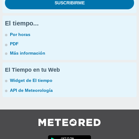
El tiempo...
Por horas
PDF
Más información
El Tiempo en tu Web
Widget de El tiempo
API de Meteorología