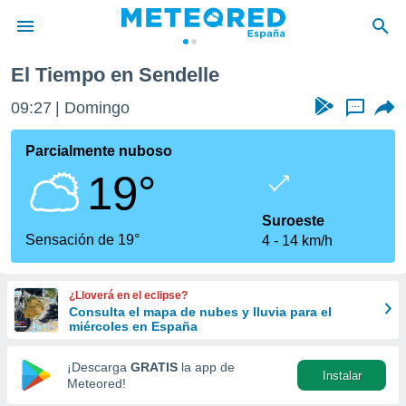
El Tiempo en Sendelle
privacidad
09:27
Domingo
...
o de
tiempo.com)
borado por
Parcialmente nuboso
es para
19°
ue la
 que se
e calidad.
Suroeste
eder a este
Sensación de 19°
4
14 km/h
ediante las
opciones:
¿Lloverá en el eclipse?
ookies y
Consulta el mapa de nubes y lluvia para el
e forma
miércoles en España
d digital
¡Descarga
GRATIS
la app de
Instalar
ada, basada
Meteored!
mación