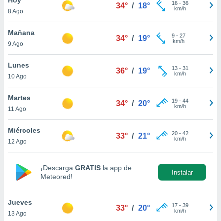
16
-
36
34°
/
18°
km/h
8 Ago
do en
 mismo.
sultar más
Mañana
9
-
27
34°
/
19°
 en nuestra
km/h
9 Ago
 Cookies
y
ualquier
Lunes
13
-
31
36°
/
19°
km/h
10 Ago
ento
 botón
ación de
Martes
19
-
44
34°
/
20°
kies
km/h
11 Ago
 disponible
e nuestra
Miércoles
20
-
42
.
33°
/
21°
km/h
12 Ago
IVAMENTE,
¡Descarga
GRATIS
la app de
Instalar
Meteored!
as
 a cookies
Jueves
 no aceptar
17
-
39
33°
/
20°
km/h
13 Ago
ón de