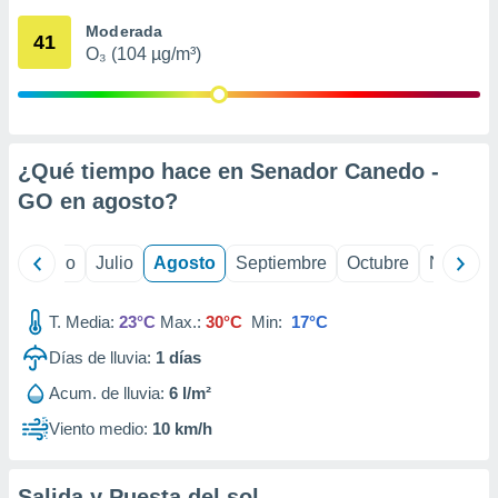
 seleccionar
o.
Moderada
41
O₃ (104 µg/m³)
calización
precisa e
ión mediante
, publicidad
¿Qué tiempo hace en Senador Canedo -
dos,
GO en
agosto
?
 publicidad
,
ón de
yo
Junio
Julio
Agosto
Septiembre
Octubre
Noviemb
 desarrollo
s.
T. Media:
23°C
Max.:
30°C
Min:
17°C
tros 1199
ios
Días de lluvia:
1
días
Acum. de lluvia:
6 l/m²
Viento medio:
10 km/h
Salida y Puesta del sol