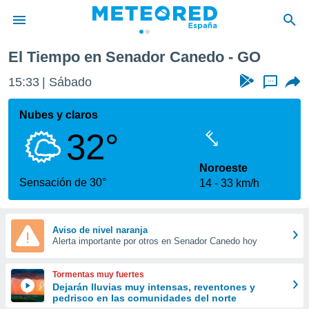
El Tiempo en Senador Canedo - GO
privacidad
15:33
Sábado
...
o de
tiempo.com)
borado por
Nubes y claros
es para
32°
ue la
 que se
e calidad.
Noroeste
eder a este
Sensación de 30°
14
33 km/h
ediante las
opciones:
ookies y
Aviso de nivel naranja
Alerta importante por otros en Senador Canedo hoy
e forma
d digital
Tormentas muy fuertes
ada, basada
Dejarán lluvias muy intensas, reventones y
pedrisco en las comunidades del norte
mación