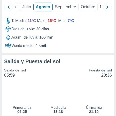
yo
Junio
Julio
Agosto
Septiembre
Octubre
Noviemb
T. Media:
11°C
Max.:
16°C
Min:
7°C
Días de lluvia:
20
días
Acum. de lluvia:
166 l/m²
Viento medio:
4 km/h
Salida y Puesta del sol
Salida del sol
Puesta del sol
05:59
20:36
Primera luz
Mediodía
Última luz
05:25
13:18
21:10