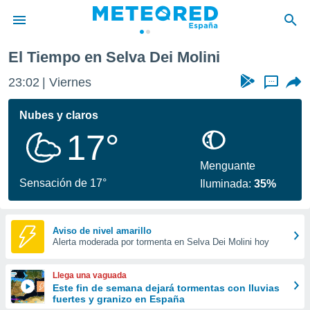
i
El Tiempo en Selva Dei Molini
privacidad
23:02
Viernes
...
o de
tiempo.com)
borado por
Nubes y claros
es para
17°
ue la
 que se
e calidad.
Menguante
eder a este
Sensación de 17°
Iluminada:
35%
ediante las
opciones:
ookies y
Aviso de nivel amarillo
Alerta moderada por tormenta en Selva Dei Molini hoy
e forma
d digital
Llega una vaguada
ada, basada
Este fin de semana dejará tormentas con lluvias
fuertes y granizo en España
mación