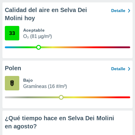
 seleccionar
o.
Calidad del aire en Selva Dei
Detalle
calización
Molini hoy
precisa e
ión mediante
Aceptable
33
O₃ (81 µg/m³)
, publicidad
dos,
 publicidad
,
ón de
Polen
Detalle
 desarrollo
s.
Bajo
Gramíneas (16 #/m³)
tros 1199
ios
¿Qué tiempo hace en Selva Dei Molini
en
agosto
?