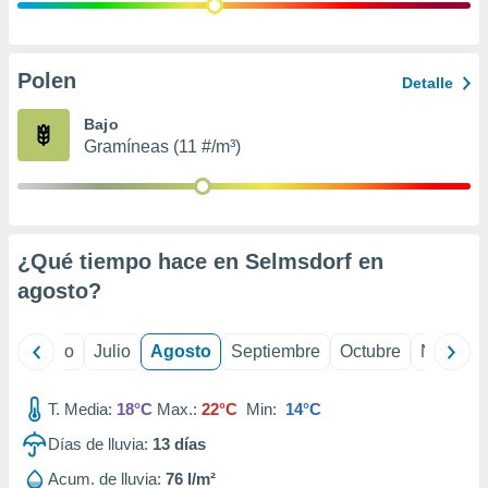
 seleccionar
o.
calización
precisa e
Polen
Detalle
ión mediante
Bajo
, publicidad
Gramíneas (11 #/m³)
dos,
 publicidad
,
ón de
¿Qué tiempo hace en Selmsdorf en
 desarrollo
s.
agosto
?
tros 1199
ios
yo
Junio
Julio
Agosto
Septiembre
Octubre
Noviemb
T. Media:
18°C
Max.:
22°C
Min:
14°C
Días de lluvia:
13
días
Acum. de lluvia:
76 l/m²