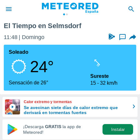
El Tiempo en Selmsdorf
privacidad
11:48
Domingo
...
o de
tiempo.com)
borado por
Soleado
es para
24°
ue la
 que se
e calidad.
Sureste
eder a este
Sensación de 26°
15
32 km/h
ediante las
opciones:
Calor extremo y tormentas
ookies y
Se avecinan siete días de calor extremo que
e forma
derivará en tormentas fuertes
d digital
¡Descarga
GRATIS
la app de
Instalar
ada, basada
Meteored!
mación