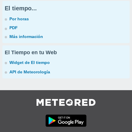
El tiempo...
Por horas
PDF
Más información
El Tiempo en tu Web
Widget de El tiempo
API de Meteorología