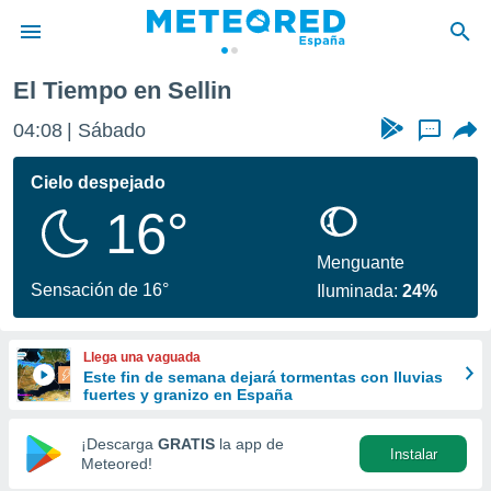
El Tiempo en Sellin
privacidad
04:08
Sábado
...
o de
tiempo.com)
borado por
Cielo despejado
es para
16°
ue la
 que se
e calidad.
Menguante
eder a este
Sensación de 16°
Iluminada:
24%
ediante las
opciones:
Llega una vaguada
ookies y
Este fin de semana dejará tormentas con lluvias
e forma
fuertes y granizo en España
d digital
¡Descarga
GRATIS
la app de
Instalar
ada, basada
Meteored!
mación