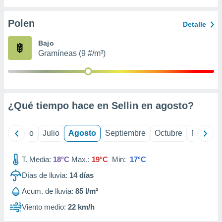
 seleccionar
o.
Polen
Detalle
calización
precisa e
Bajo
ión mediante
Gramíneas (9 #/m³)
, publicidad
dos,
 publicidad
,
¿Qué tiempo hace en Sellin en
agosto
?
ón de
 desarrollo
s.
yo
Junio
Julio
Agosto
Septiembre
Octubre
Noviemb
tros 1199
ios
T. Media:
18°C
Max.:
19°C
Min:
17°C
Días de lluvia:
14
días
Acum. de lluvia:
85 l/m²
Viento medio:
22 km/h