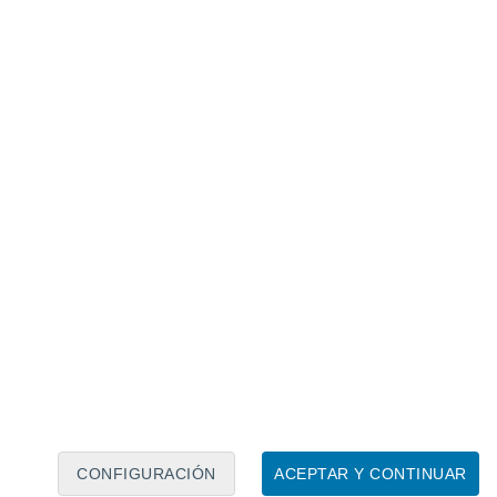
Calendario lunar
Lun
Mar
Mié
Jue
Vie
Sáb
Dom
9
10
11
12
13
14
15
16
17
18
19
20
21
22
CONFIGURACIÓN
ACEPTAR Y CONTINUAR