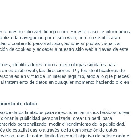
Aviso de nivel amarillo
Alerta moderada por tormenta en
Segura hoy
er a nuestro sitio web tiempo.com. En este caso, te informamos
tizar la navegación por el sitio web, pero no se utilizarán
dad o contenido personalizado, aunque sí podrás visualizar
ción de cookies y acceder a nuestro sitio web a través de este
es, identificadores únicos o tecnologías similares para
n este sitio web, las direcciones IP y los identificadores de
rsonales en virtud de un interés legítimo, algo a lo que puedes
e nubosidad
Radar de lluvia
Satélites
Modelos
 al tratamiento de datos en cualquier momento haciendo clic en
miento de datos:
iércoles
Jueves
Viernes
Sábado
uso de datos limitados para seleccionar anuncios básicos, crear
12 Ago
13 Ago
14 Ago
15 Ago
ccionar la publicidad personalizada, crear un perfil para
ontenido personalizado, medir el rendimiento de la publicidad,
vés de estadísticas o a través de la combinación de datos
rvicios, uso de datos limitados con el objetivo de seleccionar el