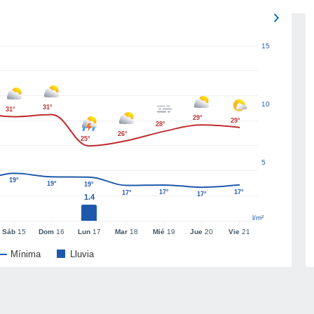
15
10
31°
31°
29°
29°
28°
26°
25°
5
19°
19°
19°
17°
17°
17°
17°
1.4
l/m²
Sáb
15
Dom
16
Lun
17
Mar
18
Mié
19
Jue
20
Vie
21
Mínima
Lluvia