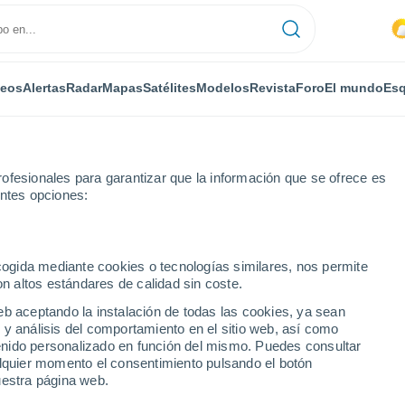
deos
Alertas
Radar
Mapas
Satélites
Modelos
Revista
Foro
El mundo
Esq
ofesionales para garantizar que la información que se ofrece es
entes opciones:
ecogida mediante cookies o tecnologías similares, nos permite
on altos estándares de calidad sin coste.
eb aceptando la instalación de todas las cookies, ya sean
 y análisis del comportamiento en el sitio web, así como
...
ntenido personalizado en función del mismo. Puedes consultar
alquier momento el consentimiento pulsando el botón
Por horas
uestra página web.
Cielos nubosos en las próximas
horas