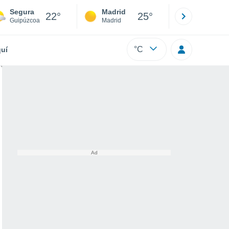
Segura
Madrid
Barcelona
22°
25°
Guipúzcoa
Madrid
Barcelona
°C
uí