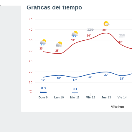
Gráficas del tiempo
45
40
38°
36°
35
33°
33°
30°
30
29°
25
20
20°
19°
18°
18°
17°
17°
15
0.3
0.1
°C
Dom
9
Lun
10
Mar
11
Mié
12
Jue
13
Vie
14
Máxima