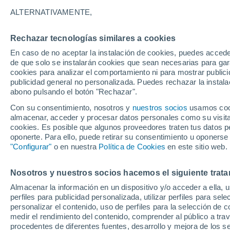
20°
ALTERNATIVAMENTE,
Rechazar tecnologías similares a cookies
Noroeste
En caso de no aceptar la instalación de cookies, puedes acced
Sensación de 20°
2
-
11 km/h
de que solo se instalarán cookies que sean necesarias para garan
cookies para analizar el comportamiento ni para mostrar publici
publicidad general no personalizada. Puedes rechazar la instala
abono pulsando el botón "Rechazar".
¿Lloverá en el eclipse?
Consulta el mapa de nubes y lluvia para el
Con su consentimiento, nosotros y
nuestros socios
usamos cooki
miércoles en España
almacenar, acceder y procesar datos personales como su visita e
cookies. Es posible que algunos proveedores traten tus datos pe
El Tiempo 1 - 7 días
Por horas
Actualidad
Mapa d
oponerte. Para ello, puede retirar su consentimiento u oponerse
"Configurar"
o en nuestra
Política de Cookies
en este sitio web.
Nosotros y nuestros socios hacemos el siguiente trata
Mañana
Martes
M
Hoy
Almacenar la información en un dispositivo y/o acceder a ella, 
10 Ago
11 Ago
9 Ago
perfiles para publicidad personalizada, utilizar perfiles para sele
personalizar el contenido, uso de perfiles para la selección de c
medir el rendimiento del contenido, comprender al público a tra
procedentes de diferentes fuentes, desarrollo y mejora de los se
30%
70%