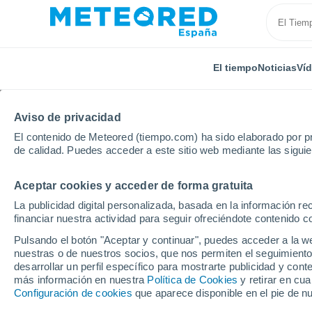
El tiempo
Noticias
Ví
Aviso de privacidad
El contenido de Meteored (tiempo.com) ha sido elaborado por pr
de calidad. Puedes acceder a este sitio web mediante las sigui
Aceptar cookies y acceder de forma gratuita
Inicio
País Vasco
Guipúzcoa
Segura
La publicidad digital personalizada, basada en la información r
financiar nuestra actividad para seguir ofreciéndote contenido c
El Tiempo en Segura
Pulsando el botón "Aceptar y continuar", puedes acceder a la w
nuestras o de nuestros socios, que nos permiten el seguimiento
09:16
Domingo
desarrollar un perfil específico para mostrarte publicidad y co
más información en nuestra
Política de Cookies
y retirar en cu
Configuración de cookies
que aparece disponible en el pie de n
Nubes y claros