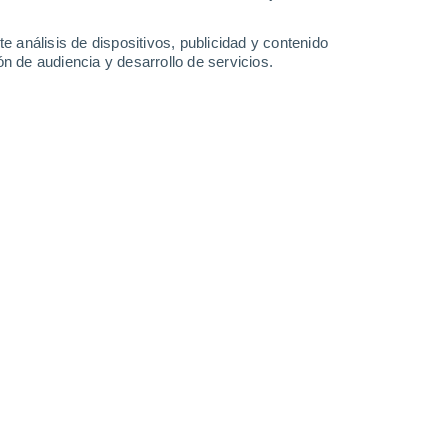
36°
/
19°
38°
/
20°
33°
/
18°
31°
/
19°
e análisis de dispositivos, publicidad y contenido
n de audiencia y desarrollo de servicios.
-
32
km/h
11
-
34
km/h
10
-
36
km/h
9
-
38
km/h
Noroeste
1 Bajo
2
-
11 km/h
FPS:
no
Norte
2 Bajo
3
-
13 km/h
FPS:
no
Norte
3 Medio
5
-
17 km/h
FPS:
6-10
Norte
5 Medio
6
-
21 km/h
FPS:
6-10