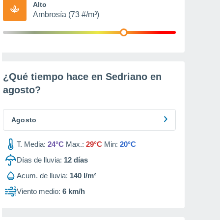
Alto
Ambrosía (73 #/m³)
¿Qué tiempo hace en Sedriano en
agosto
?
Agosto
T. Media:
24°C
Max.:
29°C
Min:
20°C
Días de lluvia:
12
días
Acum. de lluvia:
140 l/m²
Viento medio:
6 km/h