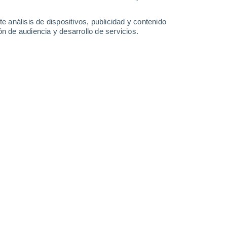
0.3 l/m²
35°
/
25°
36°
/
23°
37°
/
25°
38°
/
27°
e análisis de dispositivos, publicidad y contenido
n de audiencia y desarrollo de servicios.
-
22
km/h
8
-
23
km/h
9
-
26
km/h
6
-
22
km/h
to
Norte
5 Medio
10
-
26 km/h
FPS:
6-10
Norte
7 Alto
9
-
28 km/h
FPS:
15-25
Norte
7 Alto
7
-
26 km/h
FPS:
15-25
Este
7 Alto
5
-
25 km/h
FPS:
15-25