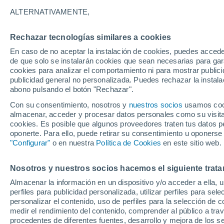
31°
ALTERNATIVAMENTE,
Rechazar tecnologías similares a cookies
Norte
En caso de no aceptar la instalación de cookies, puedes acced
Sensación de 31°
10
-
26 km
de que solo se instalarán cookies que sean necesarias para garan
cookies para analizar el comportamiento ni para mostrar publici
publicidad general no personalizada. Puedes rechazar la instala
abono pulsando el botón "Rechazar".
Previsión para el eclipse
Samuel Biener avisa de posibles tormentas y
Con su consentimiento, nosotros y
nuestros socios
usamos cooki
un domo de calor en España
almacenar, acceder y procesar datos personales como su visita e
cookies. Es posible que algunos proveedores traten tus datos pe
El Tiempo 1 - 7 días
Por horas
Actualidad
Mapa d
oponerte. Para ello, puede retirar su consentimiento u oponerse
"Configurar"
o en nuestra
Política de Cookies
en este sitio web.
Nosotros y nuestros socios hacemos el siguiente trata
Mañana
Domingo
Hoy
Almacenar la información en un dispositivo y/o acceder a ella, 
8 Ago
9 Ago
7 Ago
perfiles para publicidad personalizada, utilizar perfiles para sele
personalizar el contenido, uso de perfiles para la selección de c
medir el rendimiento del contenido, comprender al público a tra
procedentes de diferentes fuentes, desarrollo y mejora de los se
60%
70%