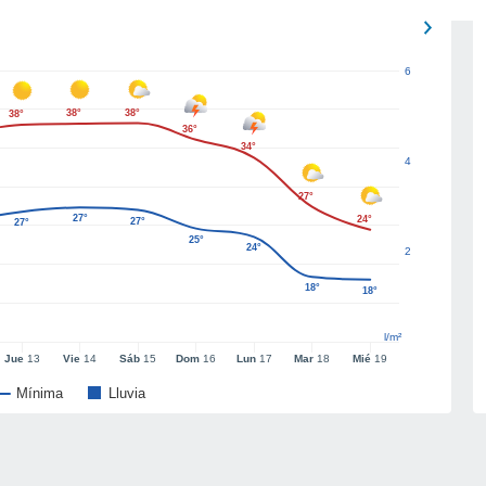
6
38°
38°
38°
36°
34°
4
27°
27°
24°
27°
27°
25°
24°
2
18°
18°
l/m²
Jue
13
Vie
14
Sáb
15
Dom
16
Lun
17
Mar
18
Mié
19
Mínima
Lluvia