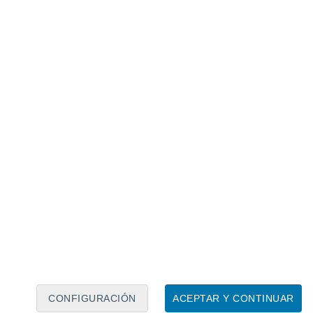
Calendario lunar
Lun
Mar
Mié
Jue
Vie
Sáb
Dom
7
8
9
10
11
12
13
14
15
16
17
18
19
20
CONFIGURACIÓN
ACEPTAR Y CONTINUAR