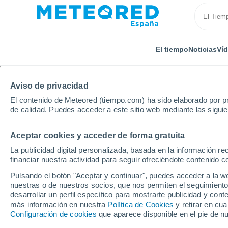
El tiempo
Noticias
Ví
Aviso de privacidad
El contenido de Meteored (tiempo.com) ha sido elaborado por pr
de calidad. Puedes acceder a este sitio web mediante las sigui
Aceptar cookies y acceder de forma gratuita
Inicio
Italia
Ciudad Metropolitana de Milán
Sedr
La publicidad digital personalizada, basada en la información r
financiar nuestra actividad para seguir ofreciéndote contenido c
El Tiempo en Sedriano
Pulsando el botón "Aceptar y continuar", puedes acceder a la w
nuestras o de nuestros socios, que nos permiten el seguimiento
10:36
Viernes
desarrollar un perfil específico para mostrarte publicidad y co
más información en nuestra
Política de Cookies
y retirar en cu
Configuración de cookies
que aparece disponible en el pie de n
Nubes y claros