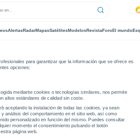
deos
Alertas
Radar
Mapas
Satélites
Modelos
Revista
Foro
El mundo
Esq
ofesionales para garantizar que la información que se ofrece es
entes opciones:
iano
ecogida mediante cookies o tecnologías similares, nos permite
on altos estándares de calidad sin coste.
eb aceptando la instalación de todas las cookies, ya sean
 y análisis del comportamiento en el sitio web, así como
...
ntenido personalizado en función del mismo. Puedes consultar
alquier momento el consentimiento pulsando el botón
Por horas
uestra página web.
Lluvias débiles en las próximas
horas