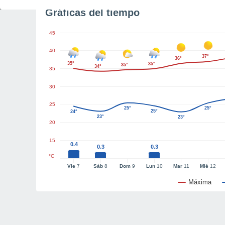
Gráficas del tiempo
45
40
37°
36°
35°
35°
35°
34°
35
30
25
25°
25°
25°
24°
23°
23°
20
15
0.4
0.3
0.3
°C
Vie
7
Sáb
8
Dom
9
Lun
10
Mar
11
Mié
12
Máxima