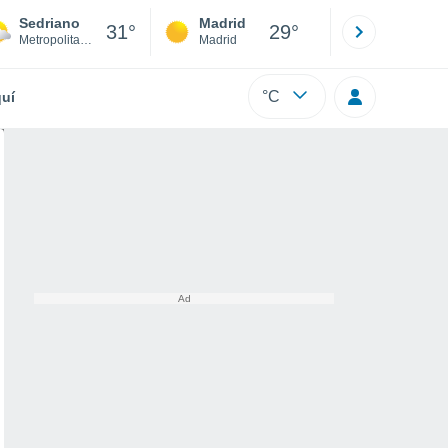
Sedriano
Madrid
Barcelona
31°
29°
Metropolitan City of Milan
Madrid
Barcelona
°C
uí