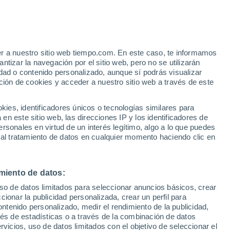
Aviso de nivel naranja
Alerta importante por altas
temperaturas en Sedriano hoy
er a nuestro sitio web tiempo.com. En este caso, te informamos
/h
tizar la navegación por el sitio web, pero no se utilizarán
dad o contenido personalizado, aunque sí podrás visualizar
ción de cookies y acceder a nuestro sitio web a través de este
 de
es, identificadores únicos o tecnologías similares para
n este sitio web, las direcciones IP y los identificadores de
rsonales en virtud de un interés legítimo, algo a lo que puedes
e nubosidad
Radar de lluvia
Satélites
Modelos
 al tratamiento de datos en cualquier momento haciendo clic en
miento de datos:
Lunes
Martes
Miércoles
Jueves
uso de datos limitados para seleccionar anuncios básicos, crear
10 Ago
11 Ago
12 Ago
13 Ago
ccionar la publicidad personalizada, crear un perfil para
ontenido personalizado, medir el rendimiento de la publicidad,
vés de estadísticas o a través de la combinación de datos
rvicios, uso de datos limitados con el objetivo de seleccionar el
40%