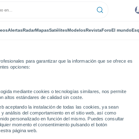
deos
Alertas
Radar
Mapas
Satélites
Modelos
Revista
Foro
El mundo
Esq
ofesionales para garantizar que la información que se ofrece es
entes opciones:
ébaco
ecogida mediante cookies o tecnologías similares, nos permite
on altos estándares de calidad sin coste.
eb aceptando la instalación de todas las cookies, ya sean
 y análisis del comportamiento en el sitio web, así como
...
ntenido personalizado en función del mismo. Puedes consultar
alquier momento el consentimiento pulsando el botón
Por horas
uestra página web.
Cielos nubosos en las próximas
horas