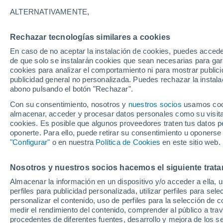
26°
ALTERNATIVAMENTE,
Rechazar tecnologías similares a cookies
Menguant
En caso de no aceptar la instalación de cookies, puedes acced
Iluminada
Sensación de 28°
de que solo se instalarán cookies que sean necesarias para garan
cookies para analizar el comportamiento ni para mostrar publici
publicidad general no personalizada. Puedes rechazar la instala
abono pulsando el botón "Rechazar".
Previsión para el eclipse
Samuel Biener avisa de posibles tormentas y
Con su consentimiento, nosotros y
nuestros socios
usamos cooki
un domo de calor en España
almacenar, acceder y procesar datos personales como su visita e
cookies. Es posible que algunos proveedores traten tus datos pe
El Tiempo 1 - 7 días
Por horas
Actualidad
Mapa d
oponerte. Para ello, puede retirar su consentimiento u oponerse
"Configurar"
o en nuestra
Política de Cookies
en este sitio web.
Nosotros y nuestros socios hacemos el siguiente trata
Mañana
Sábado
D
Hoy
Almacenar la información en un dispositivo y/o acceder a ella, 
7 Ago
8 Ago
6 Ago
perfiles para publicidad personalizada, utilizar perfiles para sele
personalizar el contenido, uso de perfiles para la selección de c
medir el rendimiento del contenido, comprender al público a tra
procedentes de diferentes fuentes, desarrollo y mejora de los se