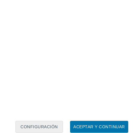
Calendario lunar
Lun
Mar
Mié
Jue
Vie
Sáb
Dom
6
7
8
9
10
11
12
13
14
15
16
17
18
19
CONFIGURACIÓN
ACEPTAR Y CONTINUAR