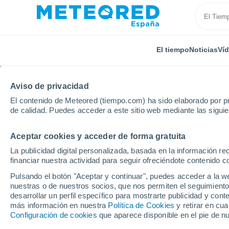
El tiempo
Noticias
Ví
Aviso de privacidad
El contenido de Meteored (tiempo.com) ha sido elaborado por pr
de calidad. Puedes acceder a este sitio web mediante las sigui
Aceptar cookies y acceder de forma gratuita
Inicio
Nicaragua
Departamento de Matagalpa
S
La publicidad digital personalizada, basada en la información r
financiar nuestra actividad para seguir ofreciéndote contenido c
El Tiempo en Sébaco
Pulsando el botón "Aceptar y continuar", puedes acceder a la w
nuestras o de nuestros socios, que nos permiten el seguimiento
20:21
Jueves
desarrollar un perfil específico para mostrarte publicidad y co
más información en nuestra
Política de Cookies
y retirar en cu
Configuración de cookies
que aparece disponible en el pie de n
Nubes y claros