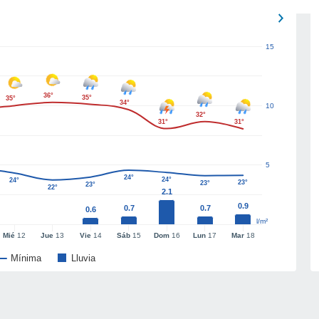
15
36°
35°
35°
34°
10
32°
31°
31°
5
24°
24°
24°
23°
23°
23°
22°
2.1
0.9
0.7
0.7
0.6
l/m²
Mié
12
Jue
13
Vie
14
Sáb
15
Dom
16
Lun
17
Mar
18
Mínima
Lluvia