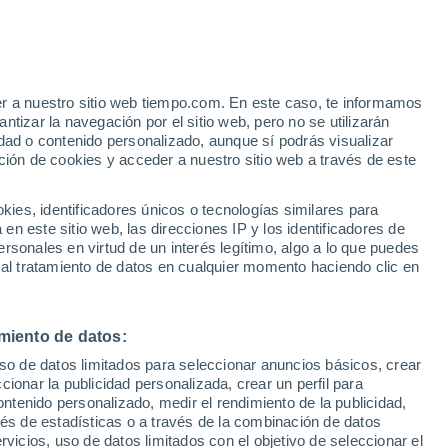
e
er a nuestro sitio web tiempo.com. En este caso, te informamos
:
43%
tizar la navegación por el sitio web, pero no se utilizarán
dad o contenido personalizado, aunque sí podrás visualizar
ción de cookies y acceder a nuestro sitio web a través de este
 de
es, identificadores únicos o tecnologías similares para
n este sitio web, las direcciones IP y los identificadores de
rsonales en virtud de un interés legítimo, algo a lo que puedes
e nubosidad
Radar de lluvia
Satélites
Modelos
 al tratamiento de datos en cualquier momento haciendo clic en
miento de datos:
omingo
Lunes
Martes
Miércoles
uso de datos limitados para seleccionar anuncios básicos, crear
9 Ago
10 Ago
11 Ago
12 Ago
ccionar la publicidad personalizada, crear un perfil para
ontenido personalizado, medir el rendimiento de la publicidad,
vés de estadísticas o a través de la combinación de datos
rvicios, uso de datos limitados con el objetivo de seleccionar el
80%
90%