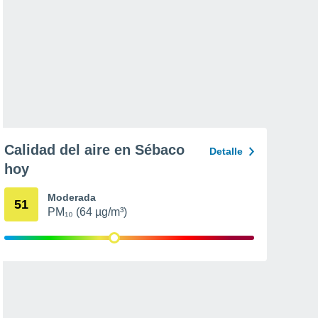
Calidad del aire en Sébaco
Detalle
hoy
Moderada
51
PM₁₀ (64 µg/m³)