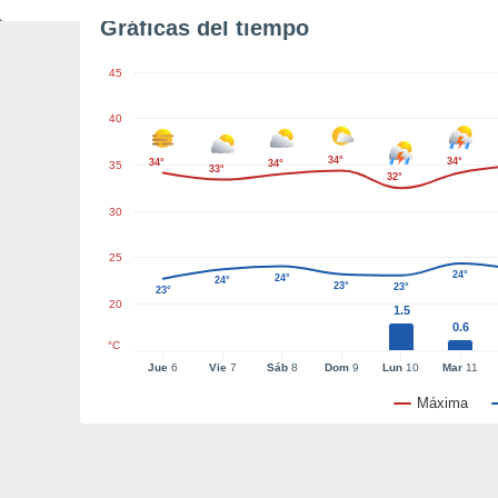
Gráficas del tiempo
45
40
34°
34°
34°
34°
35
33°
32°
30
25
24°
24°
24°
23°
23°
23°
20
1.5
0.6
°C
Jue
6
Vie
7
Sáb
8
Dom
9
Lun
10
Mar
11
Máxima