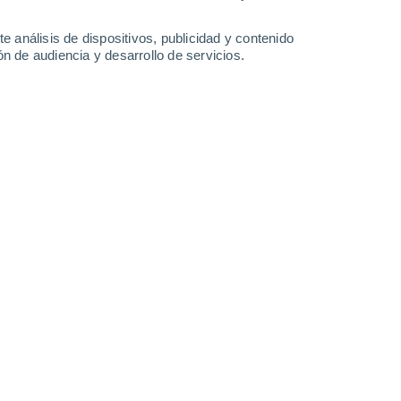
1.5 l/m²
0.6 l/m²
34°
/
23°
32°
/
23°
34°
/
24°
35°
/
24°
e análisis de dispositivos, publicidad y contenido
n de audiencia y desarrollo de servicios.
-
53
km/h
26
-
58
km/h
17
-
46
km/h
19
-
51
km/h
o
s
Este
0 Bajo
°
17
-
42 km/h
FPS:
no
s
Este
0 Bajo
°
13
-
36 km/h
FPS:
no
s
Este
0 Bajo
°
10
-
27 km/h
FPS:
no
s
Noreste
0 Bajo
°
8
-
21 km/h
FPS:
no