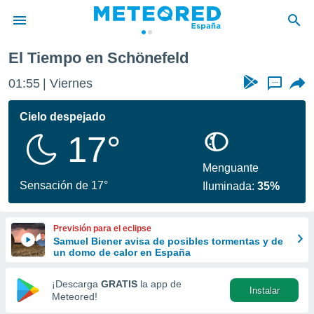
El Tiempo en Schönefeld
privacidad
01:55
Viernes
...
o de
tiempo.com)
borado por
Cielo despejado
es para
17°
ue la
 que se
e calidad.
Menguante
eder a este
Sensación de 17°
Iluminada:
35%
ediante las
opciones:
Previsión para el eclipse
ookies y
Samuel Biener avisa de posibles tormentas y de
e forma
un domo de calor en España
d digital
¡Descarga
GRATIS
la app de
Instalar
ada, basada
Meteored!
mación