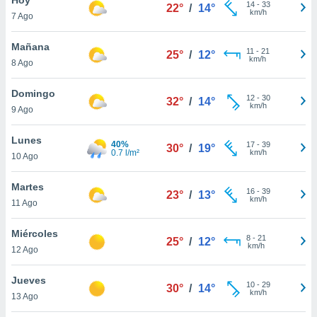
14
-
33
22°
/
14°
km/h
7 Ago
do en
 mismo.
sultar más
Mañana
11
-
21
25°
/
12°
 en nuestra
km/h
8 Ago
 Cookies
y
ualquier
Domingo
12
-
30
32°
/
14°
km/h
9 Ago
ento
 botón
ación de
Lunes
40%
17
-
39
30°
/
19°
kies
0.7 l/m²
km/h
10 Ago
 disponible
e nuestra
Martes
16
-
39
.
23°
/
13°
km/h
11 Ago
IVAMENTE,
Miércoles
8
-
21
25°
/
12°
km/h
12 Ago
as
 a cookies
Jueves
10
-
29
30°
/
14°
km/h
 no aceptar
13 Ago
ón de