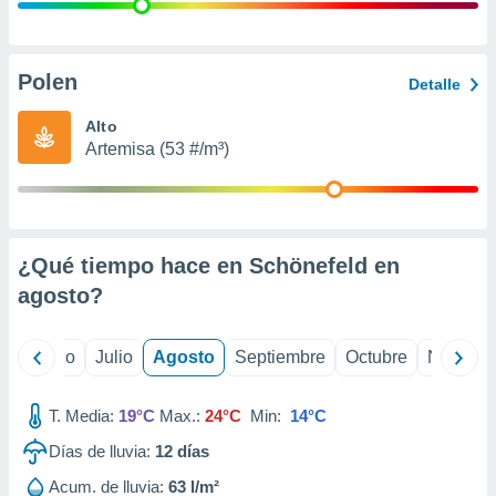
 seleccionar
o.
calización
precisa e
Polen
Detalle
ión mediante
Alto
, publicidad
Artemisa (53 #/m³)
dos,
 publicidad
,
ón de
¿Qué tiempo hace en Schönefeld en
 desarrollo
s.
agosto
?
tros 1199
ios
yo
Junio
Julio
Agosto
Septiembre
Octubre
Noviemb
T. Media:
19°C
Max.:
24°C
Min:
14°C
Días de lluvia:
12
días
Acum. de lluvia:
63 l/m²