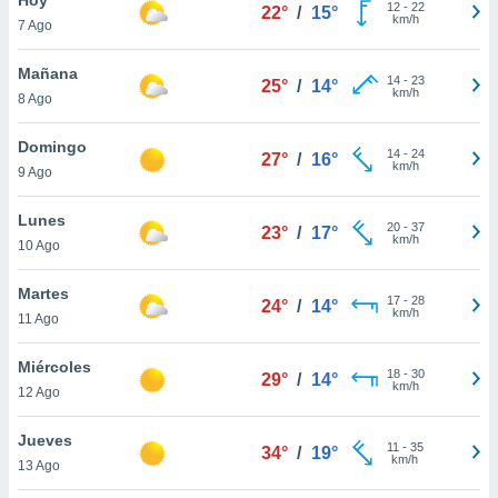
12
-
22
22°
/
15°
km/h
7 Ago
do en
 mismo.
sultar más
Mañana
14
-
23
25°
/
14°
 en nuestra
km/h
8 Ago
 Cookies
y
ualquier
Domingo
14
-
24
27°
/
16°
km/h
9 Ago
ento
 botón
ación de
Lunes
20
-
37
23°
/
17°
kies
km/h
10 Ago
 disponible
e nuestra
Martes
17
-
28
.
24°
/
14°
km/h
11 Ago
IVAMENTE,
Miércoles
18
-
30
29°
/
14°
km/h
12 Ago
as
 a cookies
Jueves
11
-
35
34°
/
19°
km/h
 no aceptar
13 Ago
ón de