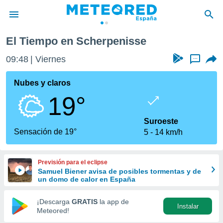
El Tiempo en Scherpenisse
privacidad
09:48
Viernes
...
o de
tiempo.com)
borado por
Nubes y claros
es para
19°
ue la
 que se
e calidad.
Suroeste
eder a este
Sensación de 19°
5
14 km/h
ediante las
opciones:
Previsión para el eclipse
ookies y
Samuel Biener avisa de posibles tormentas y de
e forma
un domo de calor en España
d digital
¡Descarga
GRATIS
la app de
Instalar
ada, basada
Meteored!
mación