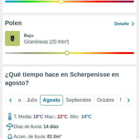
 seleccionar
o.
calización
precisa e
Polen
Detalle
ión mediante
Bajo
, publicidad
Gramíneas (20 #/m³)
dos,
 publicidad
,
ón de
¿Qué tiempo hace en Scherpenisse en
 desarrollo
s.
agosto
?
tros 1199
ios
yo
Junio
Julio
Agosto
Septiembre
Octubre
Noviemb
T. Media:
18°C
Max.:
22°C
Min:
14°C
Días de lluvia:
14
días
Acum. de lluvia:
81 l/m²