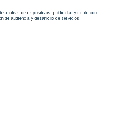
3.4 l/m²
32°
/
13°
30°
/
18°
29°
/
14°
32°
/
13°
e análisis de dispositivos, publicidad y contenido
n de audiencia y desarrollo de servicios.
-
22
km/h
5
-
36
km/h
5
-
20
km/h
5
-
26
km/h
 6 de agosto
Noroeste
2 Bajo
2°
3
-
13 km/h
FPS:
no
Noroeste
1 Bajo
1°
2
-
15 km/h
FPS:
no
Oeste
0 Bajo
0°
2
-
12 km/h
FPS:
no
Oeste
0 Bajo
0°
3
-
11 km/h
FPS:
no