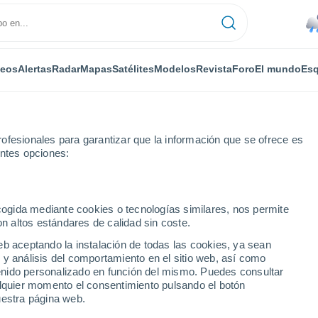
deos
Alertas
Radar
Mapas
Satélites
Modelos
Revista
Foro
El mundo
Esq
ofesionales para garantizar que la información que se ofrece es
entes opciones:
ecogida mediante cookies o tecnologías similares, nos permite
on altos estándares de calidad sin coste.
- SkiWelt
eb aceptando la instalación de todas las cookies, ya sean
 y análisis del comportamiento en el sitio web, así como
...
ntenido personalizado en función del mismo. Puedes consultar
alquier momento el consentimiento pulsando el botón
Por horas
uestra página web.
Lluvias débiles en las próximas
horas