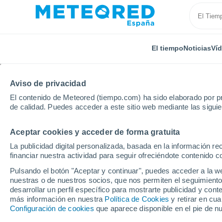
El tiempo
Noticias
Ví
Aviso de privacidad
El contenido de Meteored (tiempo.com) ha sido elaborado por pr
de calidad. Puedes acceder a este sitio web mediante las sigui
Aceptar cookies y acceder de forma gratuita
Inicio
Austria
Land de Tirol
Scheffau - SkiWelt
La publicidad digital personalizada, basada en la información r
financiar nuestra actividad para seguir ofreciéndote contenido c
El Tiempo en Scheffau 
Pulsando el botón "Aceptar y continuar", puedes acceder a la w
nuestras o de nuestros socios, que nos permiten el seguimiento
21:38
Jueves
desarrollar un perfil específico para mostrarte publicidad y co
más información en nuestra
Política de Cookies
y retirar en cu
Configuración de cookies
que aparece disponible en el pie de n
Lluvia débil