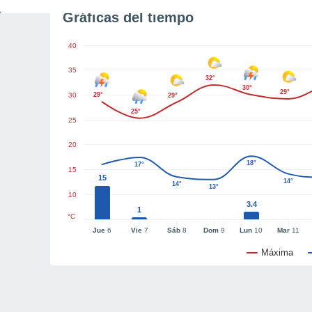
Gráficas del tiempo
40
35
32°
30°
29°
30
29°
29°
25°
25
20
18°
17°
15
15
14°
14°
13°
10
3.4
1
°C
Jue
6
Vie
7
Sáb
8
Dom
9
Lun
10
Mar
11
Máxima