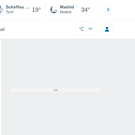
Scheffau - SkiWelt
Madrid
Barcelona
19°
34°
Tyrol
Madrid
Barcelona
°C
uí