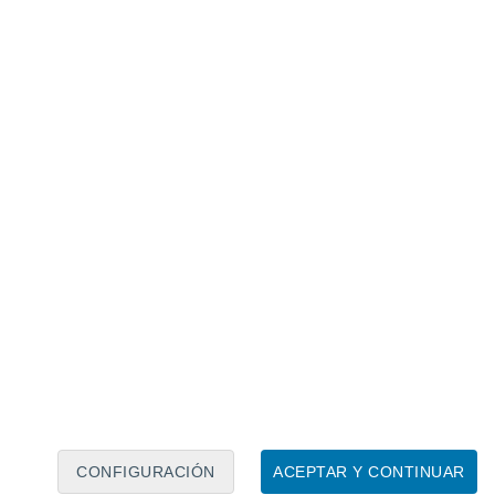
Calendario lunar
Lun
Mar
Mié
Jue
Vie
Sáb
Dom
6
7
8
9
10
11
12
13
14
15
16
17
18
19
CONFIGURACIÓN
ACEPTAR Y CONTINUAR