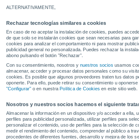
19°
ALTERNATIVAMENTE,
Rechazar tecnologías similares a cookies
90%
En caso de no aceptar la instalación de cookies, puedes acced
Sensación de 19°
0.6 l/m²
de que solo se instalarán cookies que sean necesarias para garan
cookies para analizar el comportamiento ni para mostrar publici
publicidad general no personalizada. Puedes rechazar la instala
abono pulsando el botón "Rechazar".
Previsión para el eclipse
Samuel Biener avisa de posibles tormentas y
Con su consentimiento, nosotros y
nuestros socios
usamos cooki
un domo de calor en España
almacenar, acceder y procesar datos personales como su visita e
cookies. Es posible que algunos proveedores traten tus datos pe
El Tiempo 1 - 7 días
Por horas
Radar de lluvia
Act
oponerte. Para ello, puede retirar su consentimiento u oponerse
"Configurar"
o en nuestra
Política de Cookies
en este sitio web.
Nosotros y nuestros socios hacemos el siguiente trata
Mañana
Sábado
D
Hoy
Almacenar la información en un dispositivo y/o acceder a ella, 
7 Ago
8 Ago
6 Ago
perfiles para publicidad personalizada, utilizar perfiles para sele
personalizar el contenido, uso de perfiles para la selección de c
medir el rendimiento del contenido, comprender al público a tra
procedentes de diferentes fuentes, desarrollo y mejora de los se
90%
90%