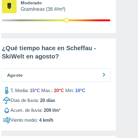
Moderado
Gramíneas (36 #/m³)
¿Qué tiempo hace en Scheffau -
SkiWelt en
agosto
?
Agosto
T. Media:
15°C
Max.:
20°C
Min:
10°C
Días de lluvia:
20
días
Acum. de lluvia:
209 l/m²
Viento medio:
4 km/h