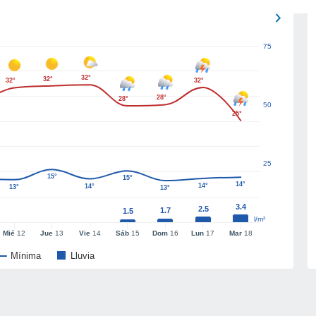
75
32°
32°
32°
32°
28°
28°
50
25°
25
15°
15°
14°
14°
14°
13°
13°
3.4
2.5
1.7
1.5
l/m²
Mié
12
Jue
13
Vie
14
Sáb
15
Dom
16
Lun
17
Mar
18
Mínima
Lluvia