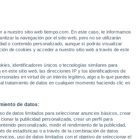
Parte de nieve
Pistas abiertas
Remontes
- / 244
- / 81
er a nuestro sitio web tiempo.com. En este caso, te informamos
Km esquiables
Nieve
tizar la navegación por el sitio web, pero no se utilizarán
- / 275
-
dad o contenido personalizado, aunque sí podrás visualizar
ción de cookies y acceder a nuestro sitio web a través de este
Aviso de nivel naranja
Alerta importante por altas
 de
temperaturas en Scheffau - SkiWelt
es, identificadores únicos o tecnologías similares para
hoy
n este sitio web, las direcciones IP y los identificadores de
rsonales en virtud de un interés legítimo, algo a lo que puedes
ualidad
Mapa de lluvia
Satélites
Modelos
 al tratamiento de datos en cualquier momento haciendo clic en
miento de datos:
omingo
Lunes
Martes
Miércoles
uso de datos limitados para seleccionar anuncios básicos, crear
9 Ago
10 Ago
11 Ago
12 Ago
ccionar la publicidad personalizada, crear un perfil para
ontenido personalizado, medir el rendimiento de la publicidad,
vés de estadísticas o a través de la combinación de datos
rvicios, uso de datos limitados con el objetivo de seleccionar el
90%