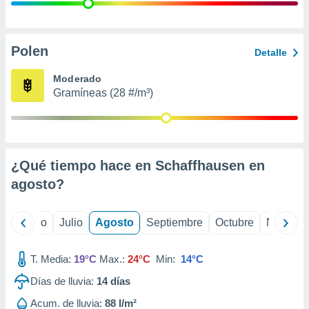
 seleccionar
o.
calización
precisa e
Polen
Detalle
ión mediante
Moderado
, publicidad
Gramíneas (28 #/m³)
dos,
 publicidad
,
ón de
¿Qué tiempo hace en Schaffhausen en
 desarrollo
s.
agosto
?
tros 1199
ios
yo
Junio
Julio
Agosto
Septiembre
Octubre
Noviemb
T. Media:
19°C
Max.:
24°C
Min:
14°C
Días de lluvia:
14
días
Acum. de lluvia:
88 l/m²