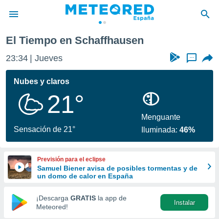
El Tiempo en Schaffhausen
privacidad
23:34
Jueves
...
o de
tiempo.com)
borado por
Nubes y claros
es para
21°
ue la
 que se
e calidad.
Menguante
eder a este
Sensación de 21°
Iluminada:
46%
ediante las
opciones:
Previsión para el eclipse
ookies y
Samuel Biener avisa de posibles tormentas y de
e forma
un domo de calor en España
d digital
¡Descarga
GRATIS
la app de
Instalar
ada, basada
Meteored!
mación