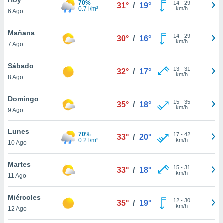
70%
14
-
29
31°
/
19°
0.7 l/m²
km/h
6 Ago
do en
 mismo.
sultar más
Mañana
14
-
29
30°
/
16°
 en nuestra
km/h
7 Ago
 Cookies
y
ualquier
Sábado
13
-
31
32°
/
17°
km/h
8 Ago
ento
 botón
ación de
Domingo
15
-
35
35°
/
18°
kies
km/h
9 Ago
 disponible
e nuestra
Lunes
70%
17
-
42
.
33°
/
20°
0.2 l/m²
km/h
10 Ago
IVAMENTE,
Martes
15
-
31
33°
/
18°
km/h
11 Ago
as
 a cookies
Miércoles
12
-
30
35°
/
19°
km/h
 no aceptar
12 Ago
ón de