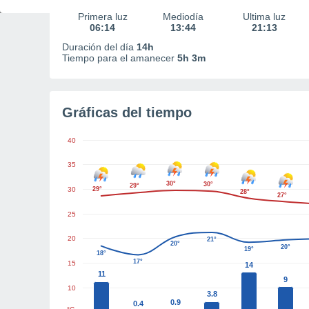
Primera luz
Mediodía
Última luz
06:14
13:44
21:13
Duración del día
14h
Tiempo para el amanecer
5h 3m
Gráficas del tiempo
40
35
30°
30°
29°
30
29°
28°
27°
25
20
21°
20°
20°
19°
18°
17°
15
14
11
9
10
3.8
0.9
0.4