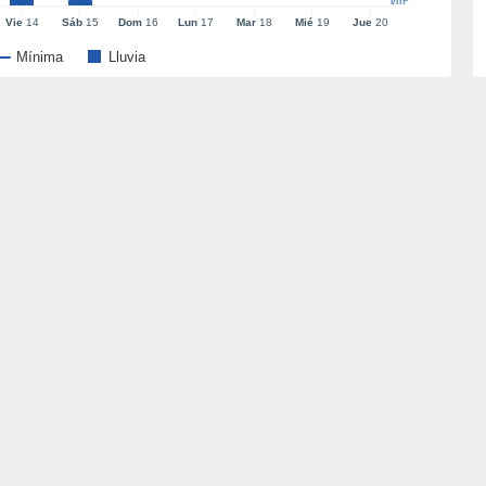
l/m²
Vie
14
Sáb
15
Dom
16
Lun
17
Mar
18
Mié
19
Jue
20
Mínima
Lluvia