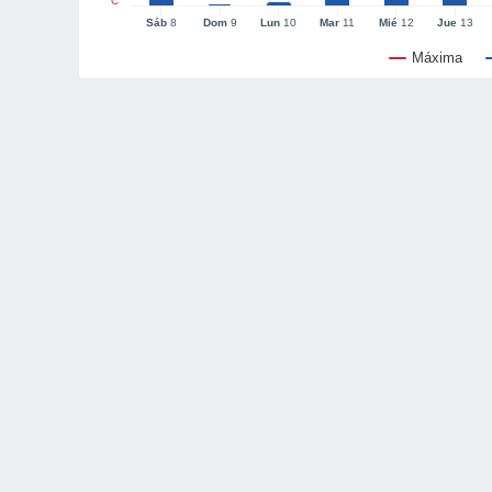
°C
Sáb
8
Dom
9
Lun
10
Mar
11
Mié
12
Jue
13
Máxima