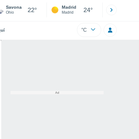
Savona
Madrid
Barcelona
22°
24°
Ohio
Madrid
Barcelona
°C
uí