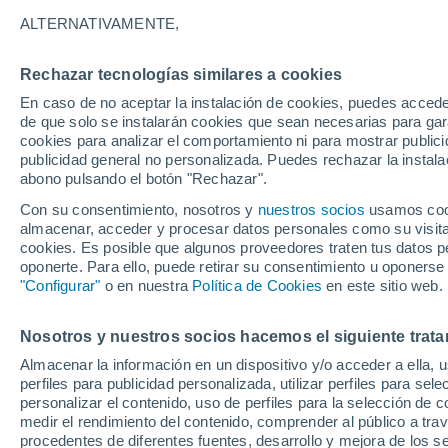
22°
ALTERNATIVAMENTE,
Rechazar tecnologías similares a cookies
Menguant
En caso de no aceptar la instalación de cookies, puedes acced
Iluminada
Sensación de 22°
de que solo se instalarán cookies que sean necesarias para garan
cookies para analizar el comportamiento ni para mostrar publici
publicidad general no personalizada. Puedes rechazar la instala
abono pulsando el botón "Rechazar".
Llega una vaguada
Este fin de semana dejará tormentas con lluv
Con su consentimiento, nosotros y
nuestros socios
usamos cooki
fuertes y granizo en España
almacenar, acceder y procesar datos personales como su visita e
cookies. Es posible que algunos proveedores traten tus datos pe
El Tiempo 1 - 7 días
Por horas
Actualidad
Mapa de
oponerte. Para ello, puede retirar su consentimiento u oponerse
"Configurar"
o en nuestra
Política de Cookies
en este sitio web.
Nosotros y nuestros socios hacemos el siguiente trata
Mañana
Lunes
Hoy
Almacenar la información en un dispositivo y/o acceder a ella, 
9 Ago
10 Ago
8 Ago
perfiles para publicidad personalizada, utilizar perfiles para sele
personalizar el contenido, uso de perfiles para la selección de c
medir el rendimiento del contenido, comprender al público a tra
procedentes de diferentes fuentes, desarrollo y mejora de los se
40%
60%
80%