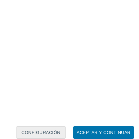
Calendario lunar
Lun
Mar
Mié
Jue
Vie
Sáb
Dom
8
9
10
11
12
13
14
15
16
CONFIGURACIÓN
ACEPTAR Y CONTINUAR