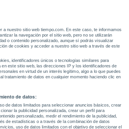
e
er a nuestro sitio web tiempo.com. En este caso, te informamos
:
22%
tizar la navegación por el sitio web, pero no se utilizarán
dad o contenido personalizado, aunque sí podrás visualizar
ción de cookies y acceder a nuestro sitio web a través de este
ias
es, identificadores únicos o tecnologías similares para
n este sitio web, las direcciones IP y los identificadores de
rsonales en virtud de un interés legítimo, algo a lo que puedes
 lluvia
Radar de lluvia
Satélites
Modelos
 al tratamiento de datos en cualquier momento haciendo clic en
miento de datos:
Martes
Miércoles
Jueves
Viernes
uso de datos limitados para seleccionar anuncios básicos, crear
11 Ago
12 Ago
13 Ago
14 Ago
ccionar la publicidad personalizada, crear un perfil para
ontenido personalizado, medir el rendimiento de la publicidad,
vés de estadísticas o a través de la combinación de datos
rvicios, uso de datos limitados con el objetivo de seleccionar el
90%
90%
80%
70%