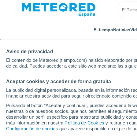
El tiempo
Noticias
Ví
Aviso de privacidad
El contenido de Meteored (tiempo.com) ha sido elaborado por pr
de calidad. Puedes acceder a este sitio web mediante las sigui
Aceptar cookies y acceder de forma gratuita
Inicio
Estados Unidos
Estado de Ohio
Savona
La publicidad digital personalizada, basada en la información r
financiar nuestra actividad para seguir ofreciéndote contenido c
El Tiempo en Savona -
Pulsando el botón "Aceptar y continuar", puedes acceder a la w
nuestras o de nuestros socios, que nos permiten el seguimiento
01:11
Sábado
desarrollar un perfil específico para mostrarte publicidad y co
más información en nuestra
Política de Cookies
y retirar en cu
Configuración de cookies
que aparece disponible en el pie de n
Cielo despejado