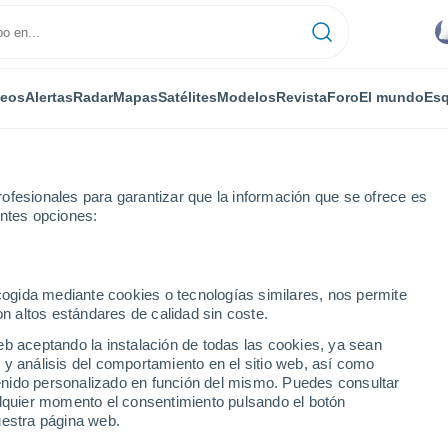
deos
Alertas
Radar
Mapas
Satélites
Modelos
Revista
Foro
El mundo
Esq
ofesionales para garantizar que la información que se ofrece es
entes opciones:
ecogida mediante cookies o tecnologías similares, nos permite
on altos estándares de calidad sin coste.
 OH
eb aceptando la instalación de todas las cookies, ya sean
 y análisis del comportamiento en el sitio web, así como
...
ntenido personalizado en función del mismo. Puedes consultar
alquier momento el consentimiento pulsando el botón
Por horas
uestra página web.
Lluvia moderada en las próximas
horas