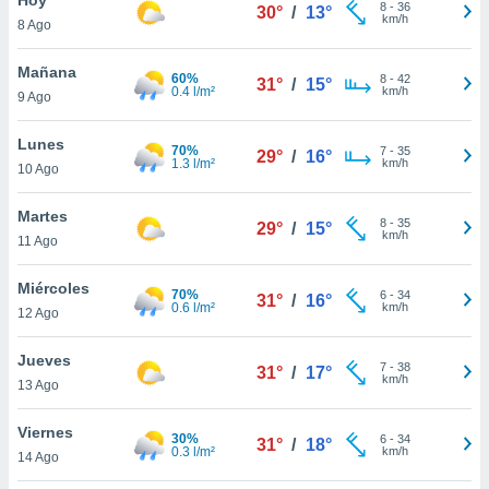
8
-
36
30°
/
13°
km/h
8 Ago
do en
 mismo.
sultar más
Mañana
60%
8
-
42
31°
/
15°
 en nuestra
0.4 l/m²
km/h
9 Ago
 Cookies
y
ualquier
Lunes
70%
7
-
35
29°
/
16°
1.3 l/m²
km/h
10 Ago
ento
 botón
ación de
Martes
8
-
35
29°
/
15°
kies
km/h
11 Ago
 disponible
e nuestra
Miércoles
70%
6
-
34
.
31°
/
16°
0.6 l/m²
km/h
12 Ago
IVAMENTE,
Jueves
7
-
38
31°
/
17°
km/h
13 Ago
as
 a cookies
Viernes
30%
6
-
34
31°
/
18°
0.3 l/m²
km/h
 no aceptar
14 Ago
ón de