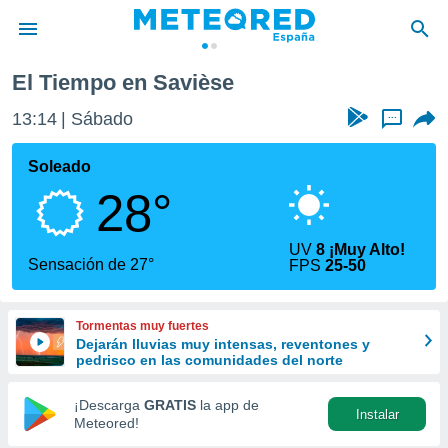
El Tiempo en Savièse
privacidad
13:14
Sábado
...
o de
tiempo.com)
borado por
Soleado
es para
28°
ue la
 que se
e calidad.
UV
8 ¡Muy Alto!
eder a este
Sensación de 27°
FPS
25-50
ediante las
opciones:
Tormentas muy fuertes
ookies y
Dejarán lluvias muy intensas, reventones y
e forma
pedrisco en las comunidades del norte
d digital
¡Descarga
GRATIS
la app de
Instalar
ada, basada
Meteored!
mación