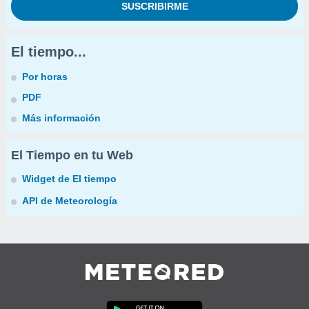
El tiempo...
Por horas
PDF
Más información
El Tiempo en tu Web
Widget de El tiempo
API de Meteorología