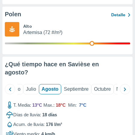
 seleccionar
o.
Polen
Detalle
calización
precisa e
Alto
ión mediante
Artemisa (72 #/m³)
, publicidad
dos,
 publicidad
,
¿Qué tiempo hace en Savièse en
ón de
agosto
?
 desarrollo
s.
tros 1199
yo
Junio
Julio
Agosto
Septiembre
Octubre
Noviemb
ios
T. Media:
13°C
Max.:
18°C
Min:
7°C
Días de lluvia:
18
días
Acum. de lluvia:
176 l/m²
Viento medio:
4 km/h