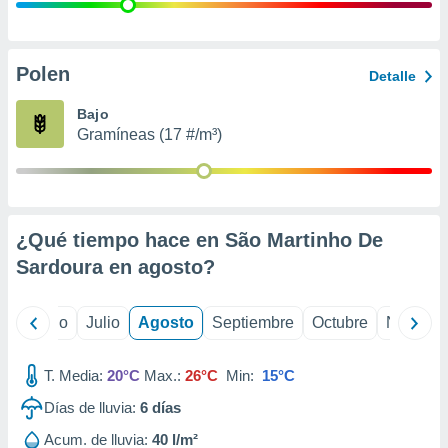
 seleccionar
o.
calización
precisa e
Polen
Detalle
ión mediante
Bajo
, publicidad
Gramíneas (17 #/m³)
dos,
 publicidad
,
ón de
¿Qué tiempo hace en São Martinho De
 desarrollo
s.
Sardoura en
agosto
?
tros 1199
ios
yo
Junio
Julio
Agosto
Septiembre
Octubre
Noviemb
T. Media:
20°C
Max.:
26°C
Min:
15°C
Días de lluvia:
6
días
Acum. de lluvia:
40 l/m²