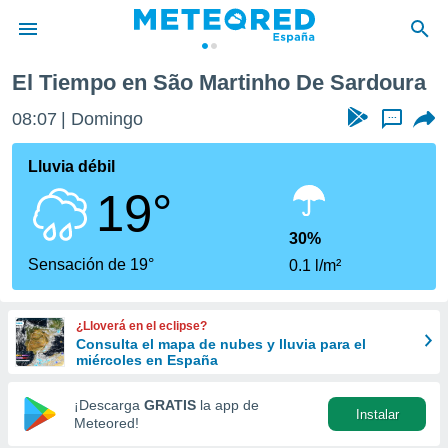
a
El Tiempo en São Martinho De Sardoura
privacidad
08:07
Domingo
...
o de
tiempo.com)
borado por
Lluvia débil
es para
19°
ue la
 que se
e calidad.
30%
eder a este
Sensación de 19°
0.1 l/m²
ediante las
opciones:
¿Lloverá en el eclipse?
ookies y
Consulta el mapa de nubes y lluvia para el
e forma
miércoles en España
d digital
¡Descarga
GRATIS
la app de
Instalar
ada, basada
Meteored!
mación