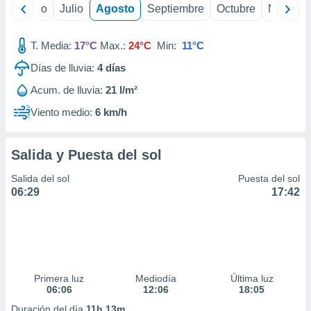
 seleccionar
yo
Junio
Julio
Agosto
Septiembre
Octubre
Noviemb
o.
calización
T. Media:
17°C
Max.:
24°C
Min:
11°C
precisa e
ión mediante
Días de lluvia:
4
días
, publicidad
Acum. de lluvia:
21 l/m²
Viento medio:
6 km/h
dos,
 publicidad
,
Salida y Puesta del sol
ón de
 desarrollo
Salida del sol
Puesta del sol
s.
06:29
17:42
tros 1199
ios
Primera luz
Mediodía
Última luz
06:06
12:06
18:05
Duración del día
11h 13m