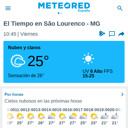
El Tiempo en São Lourenco - MG
privacidad
10:45
Viernes
...
o de
tiempo.com)
borado por
Nubes y claros
es para
25°
ue la
 que se
e calidad.
UV
6 Alto
FPS
eder a este
Sensación de 26°
15-25
ediante las
opciones:
Por horas
ookies y
e forma
Cielos nubosos en las próximas horas
:00
10:00
11:00
12:00
13:00
14:00
15:00
16:00
17:00
18:00
19:00
20:00
21:
d digital
ada, basada
0°
23°
25°
27°
28°
27°
27°
27°
25°
23°
21°
21°
20
mación