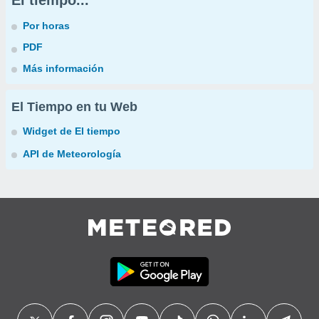
El tiempo...
Por horas
PDF
Más información
El Tiempo en tu Web
Widget de El tiempo
API de Meteorología