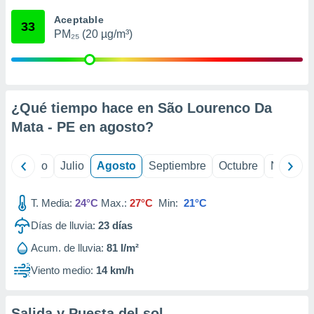
 seleccionar
o.
Aceptable
33
PM₂₅ (20 µg/m³)
calización
precisa e
ión mediante
, publicidad
¿Qué tiempo hace en São Lourenco Da
dos,
Mata - PE en
agosto
?
 publicidad
,
ón de
yo
Junio
Julio
Agosto
Septiembre
Octubre
Noviemb
 desarrollo
s.
T. Media:
24°C
Max.:
27°C
Min:
21°C
tros 1199
ios
Días de lluvia:
23
días
Acum. de lluvia:
81 l/m²
Viento medio:
14 km/h
Salida y Puesta del sol