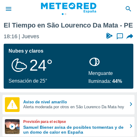
a
El Tiempo en São Lourenco Da Mata - PE
privacidad
18:16
Jueves
...
o de
tiempo.com)
borado por
Nubes y claros
es para
24°
ue la
 que se
e calidad.
Menguante
eder a este
Sensación de 25°
Iluminada:
44%
ediante las
opciones:
ookies y
Aviso de nivel amarillo
Alerta moderada por otros en São Lourenco Da Mata hoy
e forma
d digital
Previsión para el eclipse
ada, basada
Samuel Biener avisa de posibles tormentas y de
un domo de calor en España
mación