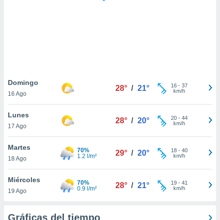
 botón
.
nto,
cios
kies,
ores únicos
Domingo
16
-
37
as similares
28°
/
21°
km/h
16 Ago
nar,
rocesar
Lunes
onales como
20
-
44
28°
/
20°
km/h
 este sitio
17 Ago
recciones IP
ficadores de
Martes
70%
18
-
40
29°
/
20°
 posible
1.2 l/m²
km/h
18 Ago
s
 traten tus
Miércoles
nales en
70%
19
-
41
28°
/
21°
0.9 l/m²
km/h
 interés
19 Ago
go a lo que
nerte. Para
Gráficas del tiempo
retirar su