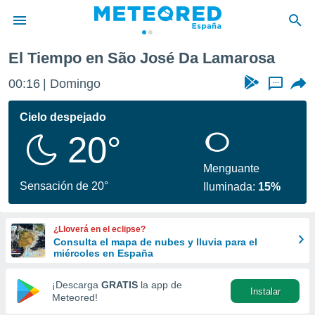
a
El Tiempo en São José Da Lamarosa
privacidad
00:16
Domingo
...
o de
tiempo.com)
borado por
Cielo despejado
es para
20°
ue la
 que se
e calidad.
Menguante
eder a este
Sensación de 20°
Iluminada:
15%
ediante las
opciones:
¿Lloverá en el eclipse?
ookies y
Consulta el mapa de nubes y lluvia para el
e forma
miércoles en España
d digital
¡Descarga
GRATIS
la app de
Instalar
ada, basada
Meteored!
mación