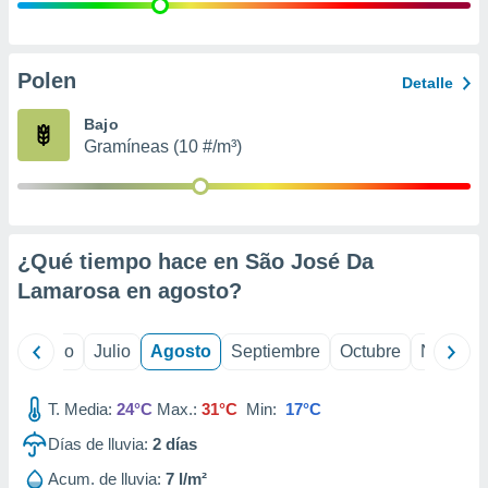
 seleccionar
o.
calización
precisa e
Polen
Detalle
ión mediante
Bajo
, publicidad
Gramíneas (10 #/m³)
dos,
 publicidad
,
ón de
¿Qué tiempo hace en São José Da
 desarrollo
s.
Lamarosa en
agosto
?
tros 1199
ios
yo
Junio
Julio
Agosto
Septiembre
Octubre
Noviemb
T. Media:
24°C
Max.:
31°C
Min:
17°C
Días de lluvia:
2
días
Acum. de lluvia:
7 l/m²