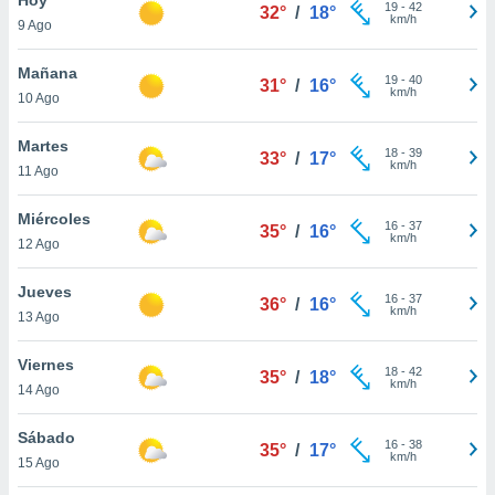
19
-
42
32°
/
18°
km/h
9 Ago
do en
 mismo.
sultar más
Mañana
19
-
40
31°
/
16°
 en nuestra
km/h
10 Ago
 Cookies
y
ualquier
Martes
18
-
39
33°
/
17°
km/h
11 Ago
ento
 botón
ación de
Miércoles
16
-
37
35°
/
16°
kies
km/h
12 Ago
 disponible
e nuestra
Jueves
16
-
37
.
36°
/
16°
km/h
13 Ago
IVAMENTE,
Viernes
18
-
42
35°
/
18°
km/h
14 Ago
as
 a cookies
Sábado
16
-
38
35°
/
17°
km/h
 no aceptar
15 Ago
ón de