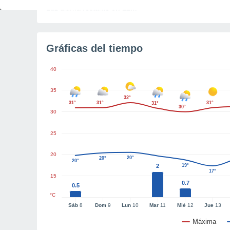
Luz diurna restante
6h 12m
Gráficas del tiempo
40
35
32°
31°
31°
31°
31°
30°
30
25
20
20°
20°
20°
2
19°
17°
15
0.7
0.5
°C
Sáb
8
Dom
9
Lun
10
Mar
11
Mié
12
Jue
13
Máxima