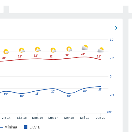
10
33°
32°
32°
32°
32°
32°
7.5
31°
5
21°
20°
20°
19°
19°
2.5
18°
18°
l/m²
Vie
14
Sáb
15
Dom
16
Lun
17
Mar
18
Mié
19
Jue
20
Mínima
Lluvia