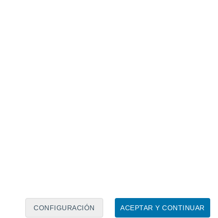
Calendario lunar
Lun
Mar
Mié
Jue
Vie
Sáb
Dom
8
9
10
11
12
13
14
15
16
17
18
19
20
21
CONFIGURACIÓN
ACEPTAR Y CONTINUAR