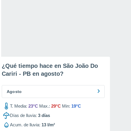
¿Qué tiempo hace en São João Do
Cariri - PB en
agosto
?
Agosto
T. Media:
23°C
Max.:
29°C
Min:
19°C
Días de lluvia:
3
días
Acum. de lluvia:
13 l/m²