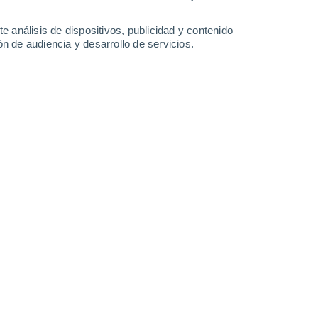
2 l/m²
0.7 l/m²
31°
/
20°
30°
/
19°
31°
/
17°
31°
/
19°
e análisis de dispositivos, publicidad y contenido
n de audiencia y desarrollo de servicios.
-
45
km/h
25
-
49
km/h
19
-
41
km/h
20
-
40
km/h
 hoy
, 8 de agosto
Sureste
9 ¡Muy Alto!
13
-
30 km/h
FPS:
25-50
Este
7 Alto
13
-
31 km/h
FPS:
15-25
Este
5 Medio
15
-
33 km/h
FPS:
6-10
Este
2 Bajo
16
-
35 km/h
FPS:
no