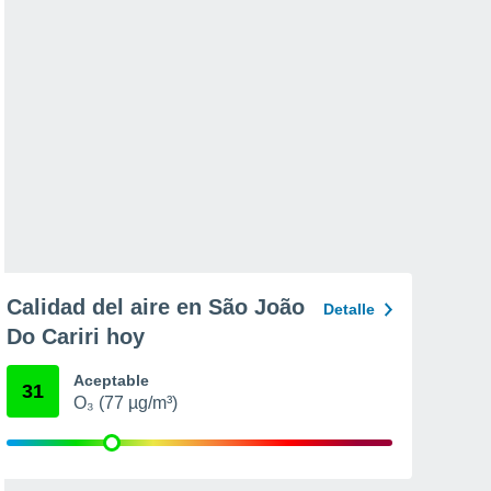
Calidad del aire en São João
Detalle
Do Cariri hoy
Aceptable
31
O₃ (77 µg/m³)