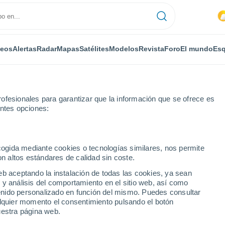
deos
Alertas
Radar
Mapas
Satélites
Modelos
Revista
Foro
El mundo
Esq
ofesionales para garantizar que la información que se ofrece es
entes opciones:
ecogida mediante cookies o tecnologías similares, nos permite
on altos estándares de calidad sin coste.
Do Cariri - PB
eb aceptando la instalación de todas las cookies, ya sean
 y análisis del comportamiento en el sitio web, así como
...
ntenido personalizado en función del mismo. Puedes consultar
alquier momento el consentimiento pulsando el botón
Por horas
uestra página web.
Lluvias débiles en las próximas
horas