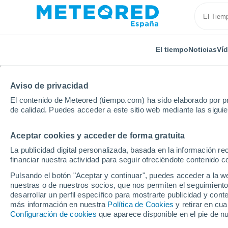
El tiempo
Noticias
Ví
Aviso de privacidad
El contenido de Meteored (tiempo.com) ha sido elaborado por pr
de calidad. Puedes acceder a este sitio web mediante las sigui
Aceptar cookies y acceder de forma gratuita
Inicio
Brasil
Paraíba
São João Do Cariri
La publicidad digital personalizada, basada en la información r
financiar nuestra actividad para seguir ofreciéndote contenido c
El Tiempo en São João 
Pulsando el botón "Aceptar y continuar", puedes acceder a la w
nuestras o de nuestros socios, que nos permiten el seguimiento
11:36
Sábado
desarrollar un perfil específico para mostrarte publicidad y co
más información en nuestra
Política de Cookies
y retirar en cu
Configuración de cookies
que aparece disponible en el pie de n
Nubes y claros