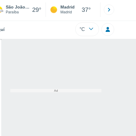
São João Do Cariri
Madrid
Barcelona
29°
37°
Paraíba
Madrid
Barcelona
°C
uí