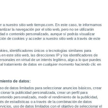
 Alto!
er a nuestro sitio web tiempo.com. En este caso, te informamos
tizar la navegación por el sitio web, pero no se utilizarán
dad o contenido personalizado, aunque sí podrás visualizar
ción de cookies y acceder a nuestro sitio web a través de este
es, identificadores únicos o tecnologías similares para
n este sitio web, las direcciones IP y los identificadores de
rsonales en virtud de un interés legítimo, algo a lo que puedes
 lluvia
Radar de lluvia
Satélites
Modelos
 al tratamiento de datos en cualquier momento haciendo clic en
miento de datos:
Martes
Miércoles
Jueves
Viernes
uso de datos limitados para seleccionar anuncios básicos, crear
11 Ago
12 Ago
13 Ago
14 Ago
ccionar la publicidad personalizada, crear un perfil para
ontenido personalizado, medir el rendimiento de la publicidad,
vés de estadísticas o a través de la combinación de datos
rvicios, uso de datos limitados con el objetivo de seleccionar el
90%
50%