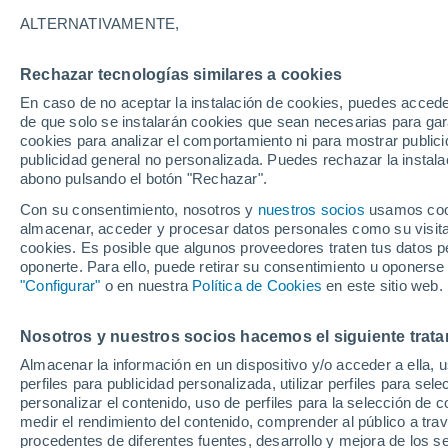
29°
ALTERNATIVAMENTE,
Rechazar tecnologías similares a cookies
UV
9 ¡Muy
En caso de no aceptar la instalación de cookies, puedes acced
Sensación de 30°
FPS
25-50
de que solo se instalarán cookies que sean necesarias para garan
cookies para analizar el comportamiento ni para mostrar publici
publicidad general no personalizada. Puedes rechazar la instala
abono pulsando el botón "Rechazar".
Tormentas muy fuertes
Dejarán lluvias muy intensas, reventones y
Con su consentimiento, nosotros y
nuestros socios
usamos cooki
pedrisco en las comunidades del norte
almacenar, acceder y procesar datos personales como su visita e
cookies. Es posible que algunos proveedores traten tus datos pe
El Tiempo 1 - 7 días
Por horas
Actualidad
Mapa de
oponerte. Para ello, puede retirar su consentimiento u oponerse
"Configurar"
o en nuestra
Política de Cookies
en este sitio web.
Nosotros y nuestros socios hacemos el siguiente trata
Mañana
Lunes
Hoy
Almacenar la información en un dispositivo y/o acceder a ella, 
9 Ago
10 Ago
8 Ago
perfiles para publicidad personalizada, utilizar perfiles para sele
personalizar el contenido, uso de perfiles para la selección de c
medir el rendimiento del contenido, comprender al público a tra
procedentes de diferentes fuentes, desarrollo y mejora de los se
50%