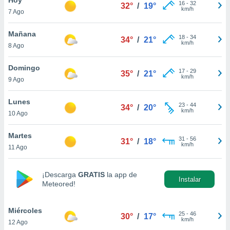
16
-
32
32°
/
19°
km/h
7 Ago
do en
 mismo.
sultar más
Mañana
18
-
34
34°
/
21°
 en nuestra
km/h
8 Ago
 Cookies
y
ualquier
Domingo
17
-
29
35°
/
21°
km/h
9 Ago
ento
 botón
ación de
Lunes
23
-
44
34°
/
20°
kies
km/h
10 Ago
 disponible
e nuestra
Martes
31
-
56
.
31°
/
18°
km/h
11 Ago
IVAMENTE,
¡Descarga
GRATIS
la app de
Instalar
Meteored!
as
 a cookies
Miércoles
 no aceptar
25
-
46
30°
/
17°
km/h
12 Ago
ón de