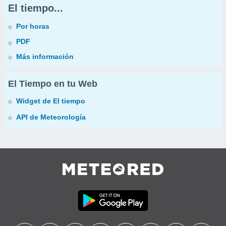
El tiempo...
Por horas
PDF
Más información
El Tiempo en tu Web
Widget de El tiempo
API de Meteorología