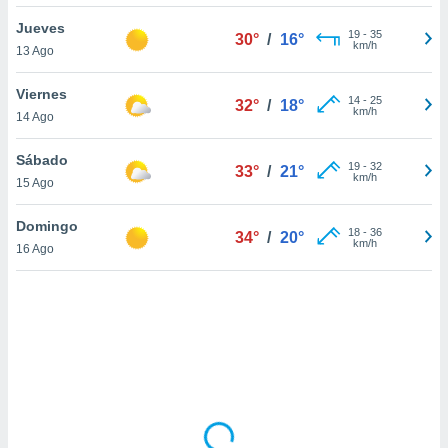
uedes
uestro sitio
Jueves
19
-
35
30°
/
16°
.com. En
km/h
13 Ago
te
 de que
Viernes
talarán
14
-
25
32°
/
18°
km/h
14 Ago
e sean
para
a
Sábado
19
-
32
33°
/
21°
por el sitio
km/h
15 Ago
o se
cookies para
Domingo
18
-
36
34°
/
20°
km/h
16 Ago
nto ni para
licidad o
ado, aunque
sualizar
general no
ada. Puedes
 instalación
y acceder a
io web a
ste abono