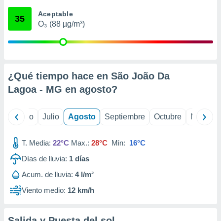
 seleccionar
o.
Aceptable
35
O₃ (88 µg/m³)
calización
precisa e
ión mediante
, publicidad
¿Qué tiempo hace en São João Da
dos,
Lagoa - MG en
agosto
?
 publicidad
,
ón de
yo
Junio
Julio
Agosto
Septiembre
Octubre
Noviemb
 desarrollo
s.
T. Media:
22°C
Max.:
28°C
Min:
16°C
tros 1199
ios
Días de lluvia:
1
días
Acum. de lluvia:
4 l/m²
Viento medio:
12 km/h
Salida y Puesta del sol