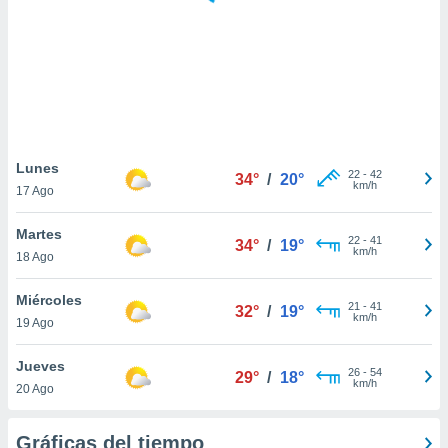
 botón
.
nto,
cios
kies,
ores únicos
Lunes
22
-
42
as similares
34°
/
20°
km/h
17 Ago
nar,
rocesar
Martes
onales como
22
-
41
34°
/
19°
km/h
 este sitio
18 Ago
recciones IP
ficadores de
Miércoles
21
-
41
32°
/
19°
 posible
km/h
19 Ago
s
 traten tus
Jueves
nales en
26
-
54
29°
/
18°
km/h
 interés
20 Ago
go a lo que
nerte. Para
Gráficas del tiempo
retirar su