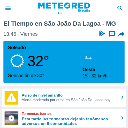
El Tiempo en São João Da Lagoa - MG
privacidad
13:46
Viernes
...
o de
tiempo.com)
borado por
Soleado
es para
32°
ue la
 que se
e calidad.
Oeste
eder a este
Sensación de 30°
15
32 km/h
ediante las
opciones:
ookies y
Aviso de nivel amarillo
Alerta moderada por otros en São João Da Lagoa hoy
e forma
d digital
Tormentas fuertes
ada, basada
Esta tarde las tormentas dejarán fenómenos
adversos en 6 comunidades
mación