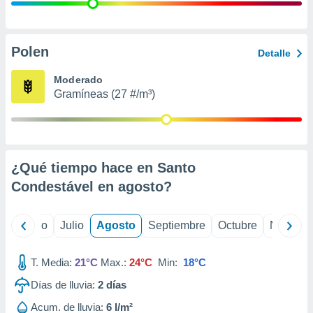
 seleccionar
o.
calización
precisa e
Polen
Detalle
ión mediante
Moderado
, publicidad
Gramíneas (27 #/m³)
dos,
 publicidad
,
ón de
¿Qué tiempo hace en Santo
 desarrollo
s.
Condestável en
agosto
?
tros 1199
ios
yo
Junio
Julio
Agosto
Septiembre
Octubre
Noviemb
T. Media:
21°C
Max.:
24°C
Min:
18°C
Días de lluvia:
2
días
Acum. de lluvia:
6 l/m²