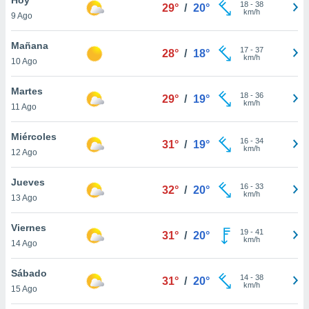
18
-
38
29°
/
20°
km/h
9 Ago
do en
 mismo.
sultar más
Mañana
17
-
37
28°
/
18°
 en nuestra
km/h
10 Ago
 Cookies
y
ualquier
Martes
18
-
36
29°
/
19°
km/h
11 Ago
ento
 botón
ación de
Miércoles
16
-
34
31°
/
19°
kies
km/h
12 Ago
 disponible
e nuestra
Jueves
16
-
33
.
32°
/
20°
km/h
13 Ago
IVAMENTE,
Viernes
19
-
41
31°
/
20°
km/h
14 Ago
as
 a cookies
Sábado
14
-
38
31°
/
20°
km/h
 no aceptar
15 Ago
ón de