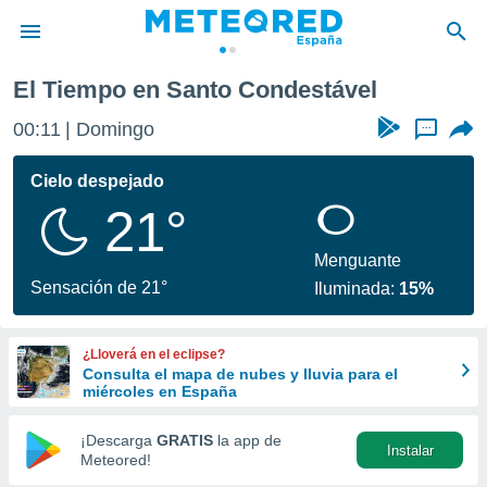
El Tiempo en Santo Condestável
privacidad
00:11
Domingo
...
o de
tiempo.com)
borado por
Cielo despejado
es para
21°
ue la
 que se
e calidad.
Menguante
eder a este
Sensación de 21°
Iluminada:
15%
ediante las
opciones:
¿Lloverá en el eclipse?
ookies y
Consulta el mapa de nubes y lluvia para el
e forma
miércoles en España
d digital
¡Descarga
GRATIS
la app de
Instalar
ada, basada
Meteored!
mación