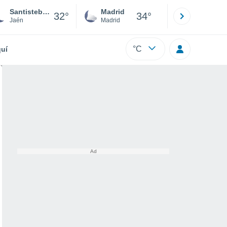
Santisteban del Puerto
Madrid
Barcelona
32°
34°
Jaén
Madrid
Barcelona
°C
uí