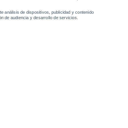
37°
/
23°
38°
/
22°
38°
/
22°
39°
/
23°
e análisis de dispositivos, publicidad y contenido
n de audiencia y desarrollo de servicios.
-
35
km/h
16
-
37
km/h
17
-
39
km/h
15
-
37
km/h
hoy
, 6 de agosto
Suroeste
5 Medio
9
-
28 km/h
FPS:
6-10
Oeste
3 Medio
8
-
26 km/h
FPS:
6-10
Oeste
1 Bajo
11
-
27 km/h
FPS:
no
Oeste
0 Bajo
13
-
29 km/h
FPS:
no