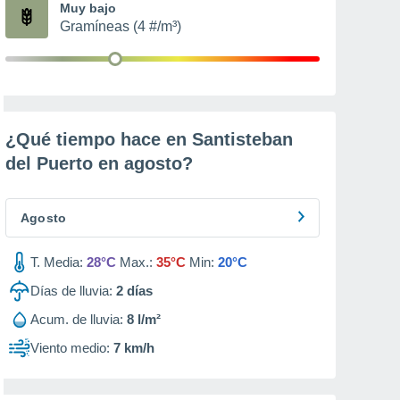
Muy bajo
Gramíneas (4 #/m³)
¿Qué tiempo hace en Santisteban
del Puerto en
agosto
?
Agosto
T. Media:
28°C
Max.:
35°C
Min:
20°C
Días de lluvia:
2
días
Acum. de lluvia:
8 l/m²
Viento medio:
7 km/h