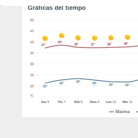
Gráficas del tiempo
50
45
40
39°
38°
38°
38°
37°
37°
35
30
25
23°
23°
23°
22°
22°
20
21°
°C
Jue
6
Vie
7
Sáb
8
Dom
9
Lun
10
Mar
11
Máxima