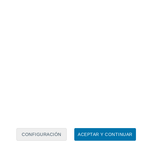
Calendario lunar
Lun
Mar
Mié
Jue
Vie
Sáb
Dom
6
7
8
9
10
11
12
13
14
15
16
17
18
19
CONFIGURACIÓN
ACEPTAR Y CONTINUAR