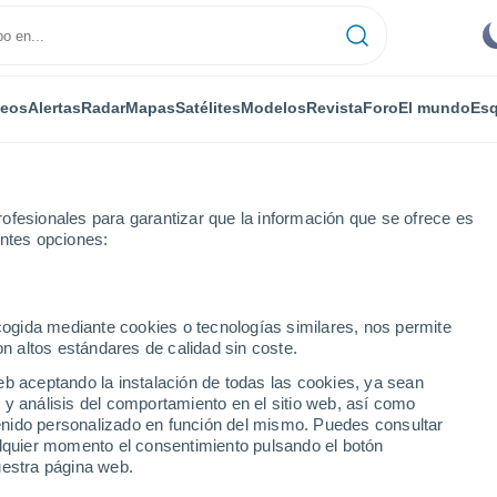
deos
Alertas
Radar
Mapas
Satélites
Modelos
Revista
Foro
El mundo
Esq
ofesionales para garantizar que la información que se ofrece es
entes opciones:
del Puerto
ecogida mediante cookies o tecnologías similares, nos permite
on altos estándares de calidad sin coste.
an del Puerto
eb aceptando la instalación de todas las cookies, ya sean
 y análisis del comportamiento en el sitio web, así como
...
ntenido personalizado en función del mismo. Puedes consultar
alquier momento el consentimiento pulsando el botón
Por horas
uestra página web.
Cielos despejados en las
próximas horas