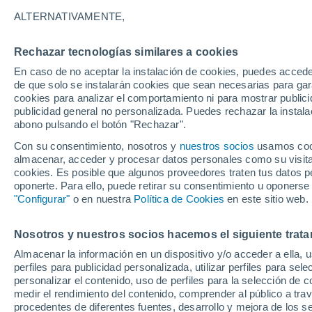
32°
ALTERNATIVAMENTE,
Rechazar tecnologías similares a cookies
Oeste
En caso de no aceptar la instalación de cookies, puedes acced
Sensación de 30°
10
-
24 km
de que solo se instalarán cookies que sean necesarias para garan
cookies para analizar el comportamiento ni para mostrar publici
publicidad general no personalizada. Puedes rechazar la instala
abono pulsando el botón "Rechazar".
Previsión para el eclipse
Samuel Biener avisa de posibles tormentas y
Con su consentimiento, nosotros y
nuestros socios
usamos cooki
un domo de calor en España
almacenar, acceder y procesar datos personales como su visita e
cookies. Es posible que algunos proveedores traten tus datos pe
El Tiempo 1 - 7 días
Por horas
Actualidad
Mapa de
oponerte. Para ello, puede retirar su consentimiento u oponerse
"Configurar"
o en nuestra
Política de Cookies
en este sitio web.
Nosotros y nuestros socios hacemos el siguiente trata
Mañana
Sábado
D
Hoy
Almacenar la información en un dispositivo y/o acceder a ella, 
7 Ago
8 Ago
6 Ago
perfiles para publicidad personalizada, utilizar perfiles para sele
personalizar el contenido, uso de perfiles para la selección de c
medir el rendimiento del contenido, comprender al público a tra
procedentes de diferentes fuentes, desarrollo y mejora de los se