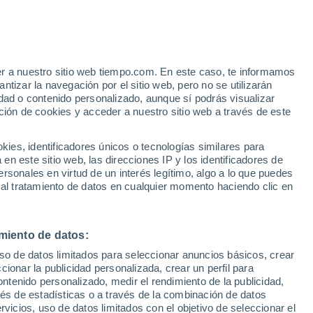
er a nuestro sitio web tiempo.com. En este caso, te informamos
/h
tizar la navegación por el sitio web, pero no se utilizarán
dad o contenido personalizado, aunque sí podrás visualizar
ción de cookies y acceder a nuestro sitio web a través de este
 de
es, identificadores únicos o tecnologías similares para
n este sitio web, las direcciones IP y los identificadores de
rsonales en virtud de un interés legítimo, algo a lo que puedes
 temperatura
Radar de lluvia
Satélites
Modelos
 al tratamiento de datos en cualquier momento haciendo clic en
miento de datos:
omingo
Lunes
Martes
Miércoles
uso de datos limitados para seleccionar anuncios básicos, crear
9 Ago
10 Ago
11 Ago
12 Ago
ccionar la publicidad personalizada, crear un perfil para
ontenido personalizado, medir el rendimiento de la publicidad,
vés de estadísticas o a través de la combinación de datos
rvicios, uso de datos limitados con el objetivo de seleccionar el