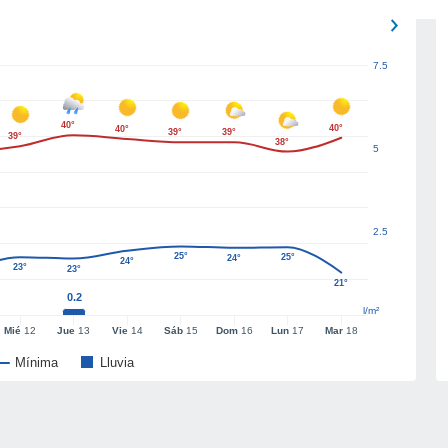
7.5
40°
40°
40°
39°
39°
39°
38°
5
2.5
25°
25°
24°
24°
23°
23°
21°
0.2
l/m²
Mié
12
Jue
13
Vie
14
Sáb
15
Dom
16
Lun
17
Mar
18
Mínima
Lluvia