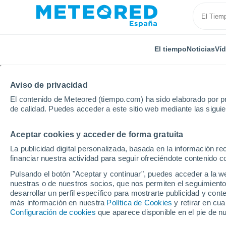
El tiempo
Noticias
Ví
Aviso de privacidad
El contenido de Meteored (tiempo.com) ha sido elaborado por pr
de calidad. Puedes acceder a este sitio web mediante las sigui
Aceptar cookies y acceder de forma gratuita
Inicio
Andalucía
Provincia de Jaén
Santisteban 
La publicidad digital personalizada, basada en la información r
financiar nuestra actividad para seguir ofreciéndote contenido c
El Tiempo en Santisteb
Pulsando el botón "Aceptar y continuar", puedes acceder a la w
nuestras o de nuestros socios, que nos permiten el seguimiento
21:36
Jueves
desarrollar un perfil específico para mostrarte publicidad y co
más información en nuestra
Política de Cookies
y retirar en cu
Configuración de cookies
que aparece disponible en el pie de n
Soleado