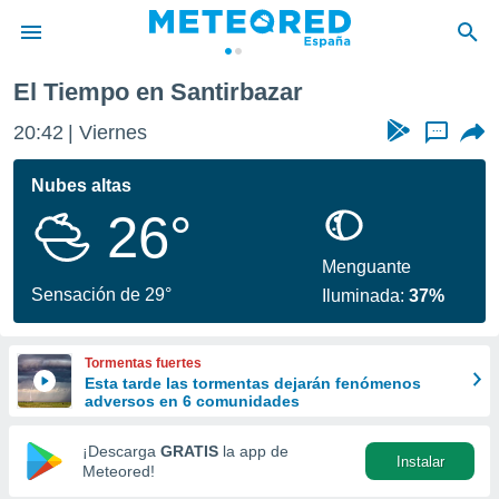
El Tiempo en Santirbazar
privacidad
20:42
Viernes
...
o de
tiempo.com)
borado por
Nubes altas
es para
26°
ue la
 que se
e calidad.
Menguante
eder a este
Sensación de 29°
Iluminada:
37%
ediante las
opciones:
Tormentas fuertes
ookies y
Esta tarde las tormentas dejarán fenómenos
e forma
adversos en 6 comunidades
d digital
¡Descarga
GRATIS
la app de
Instalar
ada, basada
Meteored!
mación