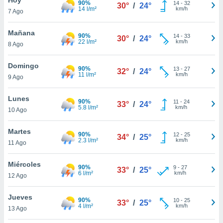
90%
14
-
32
30°
/
24°
14 l/m²
km/h
7 Ago
do en
 mismo.
sultar más
Mañana
90%
14
-
33
30°
/
24°
 en nuestra
22 l/m²
km/h
8 Ago
 Cookies
y
ualquier
Domingo
90%
13
-
27
32°
/
24°
11 l/m²
km/h
9 Ago
ento
 botón
ación de
Lunes
90%
11
-
24
33°
/
24°
kies
5.8 l/m²
km/h
10 Ago
 disponible
e nuestra
Martes
90%
12
-
25
.
34°
/
25°
2.3 l/m²
km/h
11 Ago
IVAMENTE,
Miércoles
90%
9
-
27
33°
/
25°
6 l/m²
km/h
12 Ago
as
 a cookies
Jueves
90%
10
-
25
33°
/
25°
4 l/m²
km/h
 no aceptar
13 Ago
ón de