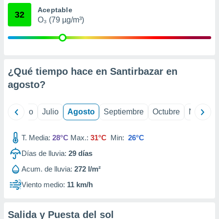
 seleccionar
Aceptable
o.
32
O₃ (79 µg/m³)
calización
precisa e
ión mediante
, publicidad
¿Qué tiempo hace en Santirbazar en
dos,
agosto
?
 publicidad
,
ón de
yo
Junio
Julio
Agosto
Septiembre
Octubre
Noviemb
 desarrollo
s.
T. Media:
28°C
Max.:
31°C
Min:
26°C
tros 1199
ios
Días de lluvia:
29
días
Acum. de lluvia:
272 l/m²
Viento medio:
11 km/h
Salida y Puesta del sol