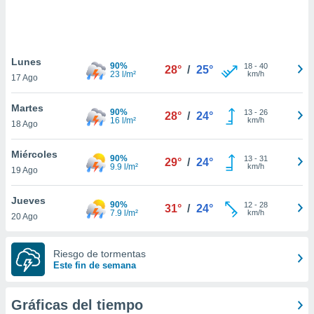
 botón
.
nto,
Lunes
90%
18
-
40
28°
/
25°
23 l/m²
km/h
17 Ago
cios
kies,
Martes
ores únicos
90%
13
-
26
28°
/
24°
16 l/m²
km/h
18 Ago
as similares
nar,
rocesar
Miércoles
90%
13
-
31
29°
/
24°
onales como
9.9 l/m²
km/h
19 Ago
 este sitio
recciones IP
Jueves
ficadores de
90%
12
-
28
31°
/
24°
7.9 l/m²
km/h
20 Ago
 posible
s
 traten tus
Riesgo de tormentas
nales en
Este fin de semana
 interés
go a lo que
nerte. Para
Gráficas del tiempo
retirar su