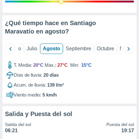
 seleccionar
o.
calización
precisa e
¿Qué tiempo hace en Santiago
ión mediante
Maravatío en
agosto
?
, publicidad
yo
Junio
Julio
Agosto
Septiembre
Octubre
Noviemb
dos,
 publicidad
,
T. Media:
20°C
Max.:
27°C
Min:
15°C
ón de
Días de lluvia:
20
días
 desarrollo
s.
Acum. de lluvia:
139 l/m²
tros 1199
Viento medio:
5 km/h
ios
Salida y Puesta del sol
Salida del sol
Puesta del sol
06:21
19:17