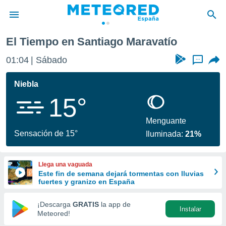
El Tiempo en Santiago Maravatío
privacidad
01:04
Sábado
...
o de
tiempo.com)
borado por
Niebla
es para
15°
ue la
 que se
e calidad.
Menguante
eder a este
Sensación de 15°
Iluminada:
21%
ediante las
opciones:
Llega una vaguada
ookies y
Este fin de semana dejará tormentas con lluvias
e forma
fuertes y granizo en España
d digital
¡Descarga
GRATIS
la app de
Instalar
ada, basada
Meteored!
mación