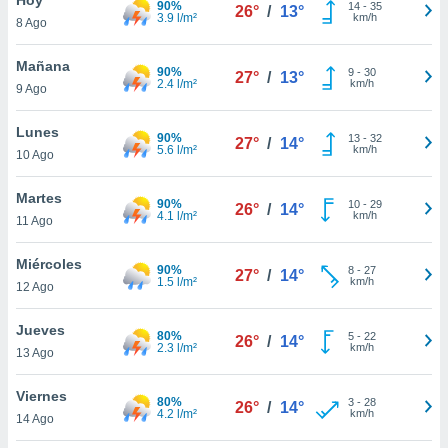
90%
14
-
35
26°
/
13°
3.9 l/m²
km/h
8 Ago
do en
 mismo.
sultar más
Mañana
90%
9
-
30
27°
/
13°
 en nuestra
2.4 l/m²
km/h
9 Ago
 Cookies
y
ualquier
Lunes
90%
13
-
32
27°
/
14°
5.6 l/m²
km/h
10 Ago
ento
 botón
ación de
Martes
90%
10
-
29
26°
/
14°
kies
4.1 l/m²
km/h
11 Ago
 disponible
e nuestra
Miércoles
90%
8
-
27
.
27°
/
14°
1.5 l/m²
km/h
12 Ago
IVAMENTE,
Jueves
80%
5
-
22
26°
/
14°
2.3 l/m²
km/h
13 Ago
as
 a cookies
Viernes
80%
3
-
28
26°
/
14°
4.2 l/m²
km/h
 no aceptar
14 Ago
ón de