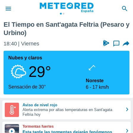
El Tiempo en Sant'agata Feltria (Pesaro y
privacidad
Urbino)
o de
tiempo.com)
18:40
Viernes
...
borado por
es para
Nubes y claros
ue la
 que se
29°
e calidad.
eder a este
Noreste
ediante las
Sensación de 30°
opciones:
6
17 km/h
ookies y
e forma
Aviso de nivel rojo
Alerta extrema por altas temperaturas en Sant'agata
Feltria hoy
d digital
ada, basada
Tormentas fuertes
mación
Esta tarde las tormentas dejarán fenómenos