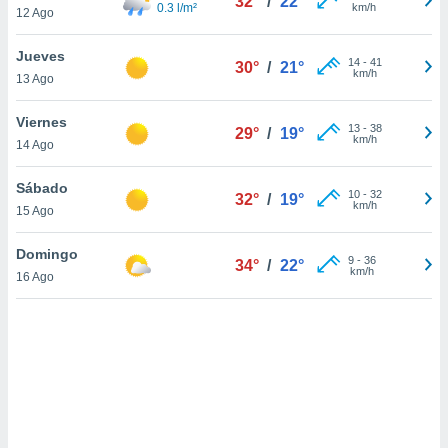
32°
/
22°
uedes
0.3 l/m²
km/h
12 Ago
uestro sitio
.com. En
Jueves
te
14
-
41
30°
/
21°
km/h
13 Ago
 de que
talarán
e sean
Viernes
13
-
38
29°
/
19°
para
km/h
14 Ago
a
por el sitio
Sábado
10
-
32
o se
32°
/
19°
km/h
15 Ago
cookies para
nto ni para
Domingo
9
-
36
34°
/
22°
licidad o
km/h
16 Ago
ado, aunque
sualizar
general no
ada. Puedes
 instalación
y acceder a
io web a
ste abono