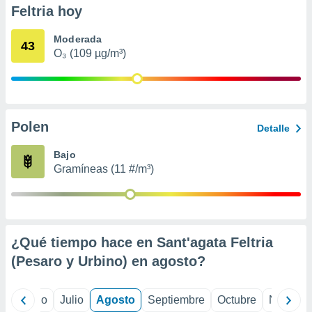
 seleccionar
Feltria hoy
o.
calización
Moderada
43
precisa e
O₃ (109 µg/m³)
ión mediante
, publicidad
dos,
Polen
Detalle
 publicidad
,
Bajo
ón de
 desarrollo
Gramíneas (11 #/m³)
s.
tros 1199
ios
¿Qué tiempo hace en Sant'agata Feltria
(Pesaro y Urbino) en
agosto
?
yo
Junio
Julio
Agosto
Septiembre
Octubre
Noviemb