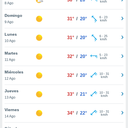
km/h
8 Ago
do en
 mismo.
Domingo
6
-
23
sultar más
31°
/
20°
km/h
9 Ago
 en nuestra
 Cookies
y
Lunes
ualquier
6
-
25
31°
/
20°
km/h
10 Ago
ento
 botón
Martes
5
-
23
32°
/
20°
ación de
km/h
11 Ago
kies
 disponible
Miércoles
e nuestra
10
-
31
32°
/
20°
km/h
.
12 Ago
IVAMENTE,
Jueves
10
-
31
33°
/
21°
km/h
13 Ago
as
Viernes
 a cookies
10
-
31
34°
/
22°
km/h
14 Ago
 no aceptar
ón de