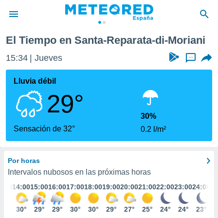
-Moriani
El Tiempo en Santa-Reparata-di-Moriani
privacidad
15:34
Jueves
...
o de
tiempo.com)
borado por
Lluvia débil
es para
29°
ue la
 que se
e calidad.
30%
eder a este
Sensación de 32°
0.2 l/m²
ediante las
opciones:
Por horas
ookies y
e forma
Intervalos nubosos en las próximas horas
3:00
14:00
15:00
16:00
17:00
18:00
19:00
20:00
21:00
22:00
23:00
24:00
d digital
ada, basada
30°
30°
29°
29°
30°
30°
29°
27°
25°
24°
24°
23°
mación