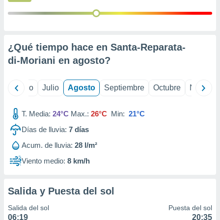
 seleccionar
o.
calización
precisa e
ión mediante
¿Qué tiempo hace en Santa-Reparata-
di-Moriani en
agosto
?
, publicidad
dos,
yo
Junio
Julio
Agosto
Septiembre
Octubre
Noviemb
 publicidad
,
ón de
T. Media:
24°C
Max.:
26°C
Min:
21°C
 desarrollo
s.
Días de lluvia:
7
días
tros 1199
Acum. de lluvia:
28 l/m²
ios
Viento medio:
8 km/h
Salida y Puesta del sol
Salida del sol
Puesta del sol
06:19
20:35