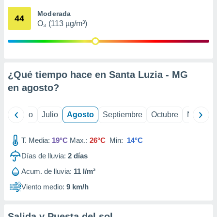
 seleccionar
o.
Moderada
44
O₃ (113 µg/m³)
calización
precisa e
ión mediante
, publicidad
¿Qué tiempo hace en Santa Luzia - MG
dos,
en
agosto
?
 publicidad
,
ón de
yo
Junio
Julio
Agosto
Septiembre
Octubre
Noviemb
 desarrollo
s.
T. Media:
19°C
Max.:
26°C
Min:
14°C
tros 1199
ios
Días de lluvia:
2
días
Acum. de lluvia:
11 l/m²
Viento medio:
9 km/h
Salida y Puesta del sol