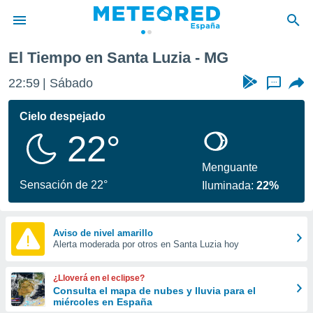
El Tiempo en Santa Luzia - MG
privacidad
22:59
Sábado
...
o de
tiempo.com)
borado por
Cielo despejado
es para
22°
ue la
 que se
e calidad.
Menguante
eder a este
Sensación de 22°
Iluminada:
22%
ediante las
opciones:
ookies y
Aviso de nivel amarillo
Alerta moderada por otros en Santa Luzia hoy
e forma
d digital
¿Lloverá en el eclipse?
ada, basada
Consulta el mapa de nubes y lluvia para el
miércoles en España
mación