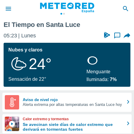
El Tiempo en Santa Luce
privacidad
05:23
Lunes
...
o de
tiempo.com)
borado por
Nubes y claros
es para
24°
ue la
 que se
e calidad.
Menguante
eder a este
Sensación de 22°
Iluminada:
7%
ediante las
opciones:
ookies y
Aviso de nivel rojo
Alerta extrema por altas temperaturas en Santa Luce hoy
e forma
d digital
Calor extremo y tormentas
ada, basada
Se avecinan siete días de calor extremo que
derivará en tormentas fuertes
mación