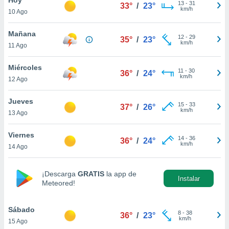
13
-
31
33°
/
23°
km/h
10 Ago
do en
 mismo.
sultar más
Mañana
12
-
29
35°
/
23°
 en nuestra
km/h
11 Ago
 Cookies
y
ualquier
Miércoles
11
-
30
36°
/
24°
km/h
12 Ago
ento
 botón
ación de
Jueves
15
-
33
37°
/
26°
kies
km/h
13 Ago
 disponible
e nuestra
Viernes
14
-
36
.
36°
/
24°
km/h
14 Ago
IVAMENTE,
¡Descarga
GRATIS
la app de
Instalar
Meteored!
as
 a cookies
Sábado
 no aceptar
8
-
38
36°
/
23°
km/h
15 Ago
ón de