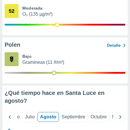
 seleccionar
o.
Moderada
52
O₃ (135 µg/m³)
calización
precisa e
ión mediante
, publicidad
Polen
Detalle
dos,
 publicidad
Bajo
,
Gramíneas (11 #/m³)
ón de
 desarrollo
s.
tros 1199
ios
¿Qué tiempo hace en Santa Luce en
agosto
?
yo
Junio
Julio
Agosto
Septiembre
Octubre
Noviemb