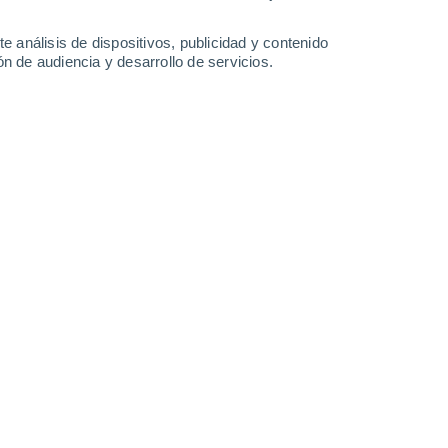
33°
/
16°
34°
/
19°
35°
/
19°
35°
/
19°
e análisis de dispositivos, publicidad y contenido
n de audiencia y desarrollo de servicios.
-
35
km/h
10
-
37
km/h
11
-
35
km/h
11
-
35
km/h
bión hoy
, 8 de agosto
Suroeste
8 ¡Muy Alto!
9
-
32 km/h
FPS:
25-50
Suroeste
7 Alto
12
-
35 km/h
FPS:
15-25
Suroeste
4 Medio
14
-
38 km/h
FPS:
6-10
Oeste
3 Medio
7
-
38 km/h
FPS:
6-10