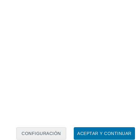
Calendario lunar
Lun
Mar
Mié
Jue
Vie
Sáb
Dom
8
9
10
11
12
13
14
15
16
17
18
19
20
21
CONFIGURACIÓN
ACEPTAR Y CONTINUAR