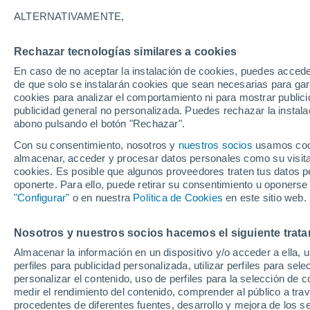
33°
ALTERNATIVAMENTE,
Rechazar tecnologías similares a cookies
UV
8 ¡Muy
En caso de no aceptar la instalación de cookies, puedes acced
Sensación de 31°
FPS
25-50
de que solo se instalarán cookies que sean necesarias para garan
cookies para analizar el comportamiento ni para mostrar publici
publicidad general no personalizada. Puedes rechazar la instala
abono pulsando el botón "Rechazar".
Tormentas muy fuertes
Dejarán lluvias muy intensas, reventones y
Con su consentimiento, nosotros y
nuestros socios
usamos cooki
pedrisco en las comunidades del norte
almacenar, acceder y procesar datos personales como su visita e
cookies. Es posible que algunos proveedores traten tus datos pe
El Tiempo 1 - 7 días
Por horas
Actualidad
Mapa de
oponerte. Para ello, puede retirar su consentimiento u oponerse
"Configurar"
o en nuestra
Política de Cookies
en este sitio web.
Nosotros y nuestros socios hacemos el siguiente trata
Mañana
Lunes
Hoy
Almacenar la información en un dispositivo y/o acceder a ella, 
9 Ago
10 Ago
8 Ago
perfiles para publicidad personalizada, utilizar perfiles para sele
personalizar el contenido, uso de perfiles para la selección de c
medir el rendimiento del contenido, comprender al público a tra
procedentes de diferentes fuentes, desarrollo y mejora de los se
30%
80%