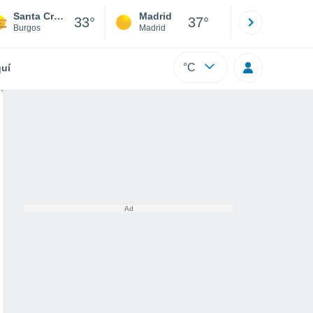
Santa Cruz del Valle Urbión
Madrid
Barcelona
33°
37°
Burgos
Madrid
Barcelona
°C
uí