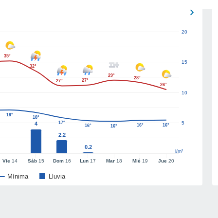
20
35°
15
32°
29°
28°
27°
27°
26°
10
19°
18°
17°
5
4
16°
16°
16°
16°
2.2
0.2
l/m²
Vie
14
Sáb
15
Dom
16
Lun
17
Mar
18
Mié
19
Jue
20
Mínima
Lluvia