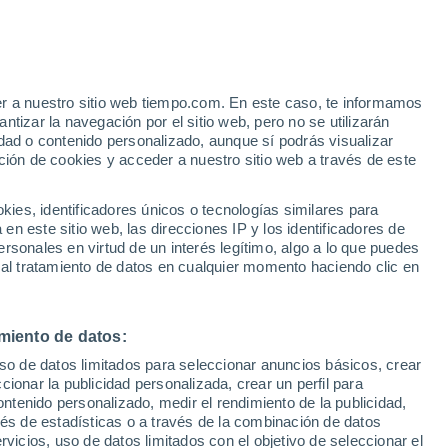
Aviso de nivel amarillo
Alerta moderada por tormenta en
Santa Cruz del Valle Urbión hoy
 Alto!
er a nuestro sitio web tiempo.com. En este caso, te informamos
tizar la navegación por el sitio web, pero no se utilizarán
dad o contenido personalizado, aunque sí podrás visualizar
ción de cookies y acceder a nuestro sitio web a través de este
es, identificadores únicos o tecnologías similares para
n este sitio web, las direcciones IP y los identificadores de
rsonales en virtud de un interés legítimo, algo a lo que puedes
 lluvia
Radar de lluvia
Satélites
Modelos
 al tratamiento de datos en cualquier momento haciendo clic en
miento de datos:
Martes
Miércoles
Jueves
Viernes
uso de datos limitados para seleccionar anuncios básicos, crear
11 Ago
12 Ago
13 Ago
14 Ago
ccionar la publicidad personalizada, crear un perfil para
ontenido personalizado, medir el rendimiento de la publicidad,
vés de estadísticas o a través de la combinación de datos
rvicios, uso de datos limitados con el objetivo de seleccionar el