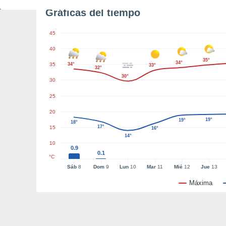
Gráficas del tiempo
45
40
35°
34°
35
34°
33°
32°
30°
30
25
20
19°
19°
18°
17°
15
16°
14°
10
0.9
0.1
°C
Sáb
8
Dom
9
Lun
10
Mar
11
Mié
12
Jue
13
Máxima