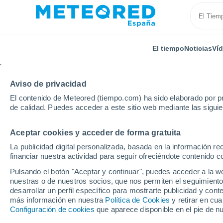
El tiempo
Noticias
Ví
Aviso de privacidad
El contenido de Meteored (tiempo.com) ha sido elaborado por pr
de calidad. Puedes acceder a este sitio web mediante las sigui
Aceptar cookies y acceder de forma gratuita
Inicio
Castilla y León
Provincia de Burgos
Santa
La publicidad digital personalizada, basada en la información r
financiar nuestra actividad para seguir ofreciéndote contenido c
El Tiempo en Santa Cru
Pulsando el botón "Aceptar y continuar", puedes acceder a la w
nuestras o de nuestros socios, que nos permiten el seguimiento
15:01
Sábado
desarrollar un perfil específico para mostrarte publicidad y co
más información en nuestra
Política de Cookies
y retirar en cu
Configuración de cookies
que aparece disponible en el pie de n
Calima