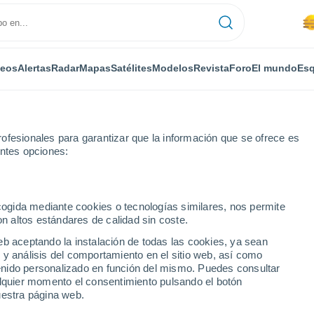
deos
Alertas
Radar
Mapas
Satélites
Modelos
Revista
Foro
El mundo
Esq
ofesionales para garantizar que la información que se ofrece es
entes opciones:
 Cruz del Valle Urbión
ecogida mediante cookies o tecnologías similares, nos permite
on altos estándares de calidad sin coste.
z del Valle Urbión
eb aceptando la instalación de todas las cookies, ya sean
 y análisis del comportamiento en el sitio web, así como
...
ntenido personalizado en función del mismo. Puedes consultar
alquier momento el consentimiento pulsando el botón
Por horas
uestra página web.
Lluvias débiles en las próximas
horas