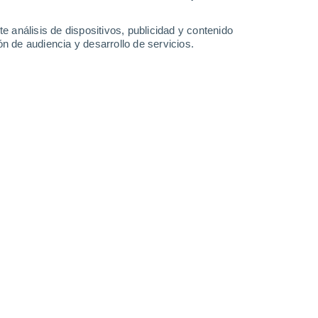
33°
/
18°
34°
/
17°
32°
/
18°
33°
/
17°
e análisis de dispositivos, publicidad y contenido
n de audiencia y desarrollo de servicios.
-
33
km/h
15
-
36
km/h
16
-
39
km/h
13
-
36
km/h
9 de agosto
Oeste
2 Bajo
5
-
16 km/h
FPS:
no
Noroeste
4 Medio
5
-
16 km/h
FPS:
6-10
Oeste
6 Alto
5
-
17 km/h
FPS:
15-25
Oeste
7 Alto
7
-
22 km/h
FPS:
15-25