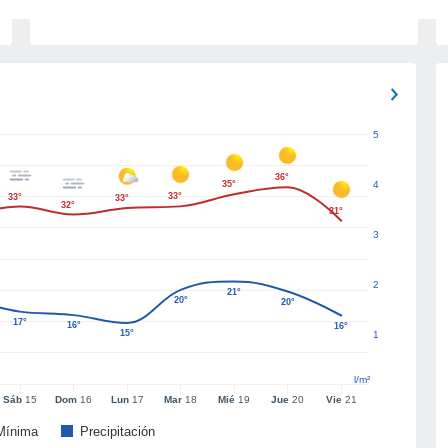
5
36°
35°
4
33°
33°
33°
32°
31°
3
2
21°
20°
20°
17°
16°
16°
15°
1
l/m²
Sáb
15
Dom
16
Lun
17
Mar
18
Mié
19
Jue
20
Vie
21
Mínima
Precipitación