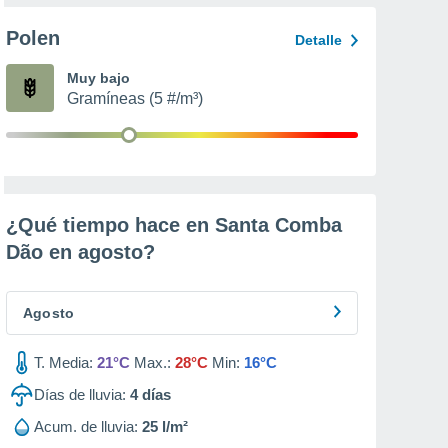
Polen
Detalle
Muy bajo
Gramíneas (5 #/m³)
¿Qué tiempo hace en Santa Comba
Dão en
agosto
?
Agosto
T. Media:
21°C
Max.:
28°C
Min:
16°C
Días de lluvia:
4
días
Acum. de lluvia:
25 l/m²