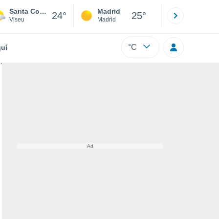
Santa Comba Dão
Madrid
Barcelona
24°
25°
Viseu
Madrid
Barcelona
°C
uí