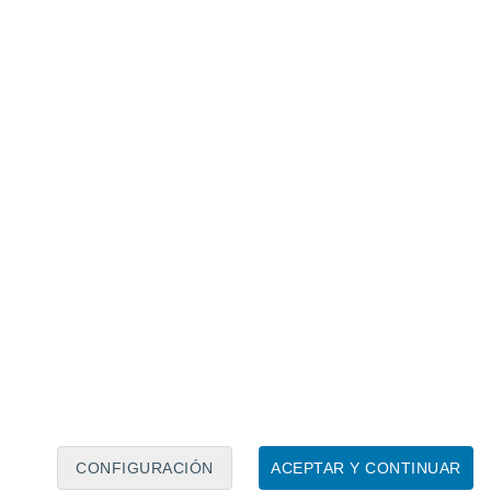
Calendario lunar
Lun
Mar
Mié
Jue
Vie
Sáb
Dom
9
10
11
12
13
14
15
16
17
18
19
20
21
22
CONFIGURACIÓN
ACEPTAR Y CONTINUAR