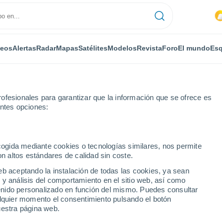
deos
Alertas
Radar
Mapas
Satélites
Modelos
Revista
Foro
El mundo
Esq
ofesionales para garantizar que la información que se ofrece es
entes opciones:
Dão
ecogida mediante cookies o tecnologías similares, nos permite
on altos estándares de calidad sin coste.
omba Dão
eb aceptando la instalación de todas las cookies, ya sean
 y análisis del comportamiento en el sitio web, así como
...
ntenido personalizado en función del mismo. Puedes consultar
alquier momento el consentimiento pulsando el botón
Por horas
uestra página web.
Intervalos nubosos en las
próximas horas