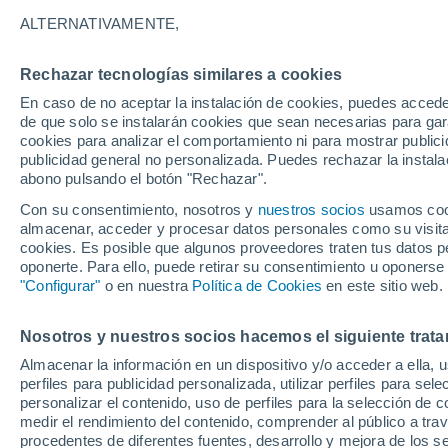
22°
ALTERNATIVAMENTE,
Rechazar tecnologías similares a cookies
Oeste
En caso de no aceptar la instalación de cookies, puedes acced
Sensación de 24°
5
-
16 km/
de que solo se instalarán cookies que sean necesarias para garan
cookies para analizar el comportamiento ni para mostrar publici
publicidad general no personalizada. Puedes rechazar la instala
abono pulsando el botón "Rechazar".
¿Lloverá en el eclipse?
Consulta el mapa de nubes y lluvia para el
Con su consentimiento, nosotros y
nuestros socios
usamos cooki
miércoles en España
almacenar, acceder y procesar datos personales como su visita e
cookies. Es posible que algunos proveedores traten tus datos pe
El Tiempo 1 - 7 días
Por horas
Actualidad
Mapa d
oponerte. Para ello, puede retirar su consentimiento u oponerse
"Configurar"
o en nuestra
Política de Cookies
en este sitio web.
Nosotros y nuestros socios hacemos el siguiente trata
Mañana
Martes
M
Hoy
Almacenar la información en un dispositivo y/o acceder a ella, 
10 Ago
11 Ago
9 Ago
perfiles para publicidad personalizada, utilizar perfiles para sele
personalizar el contenido, uso de perfiles para la selección de c
medir el rendimiento del contenido, comprender al público a tra
procedentes de diferentes fuentes, desarrollo y mejora de los se