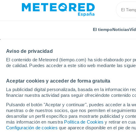
El tiempo
Noticias
Ví
Aviso de privacidad
El contenido de Meteored (tiempo.com) ha sido elaborado por pr
de calidad. Puedes acceder a este sitio web mediante las sigui
Aceptar cookies y acceder de forma gratuita
Inicio
Portugal
Distrito de Viseu
Santa Comba 
La publicidad digital personalizada, basada en la información r
financiar nuestra actividad para seguir ofreciéndote contenido c
El Tiempo en Santa C
Pulsando el botón "Aceptar y continuar", puedes acceder a la w
nuestras o de nuestros socios, que nos permiten el seguimiento
10:20
Domingo
desarrollar un perfil específico para mostrarte publicidad y co
más información en nuestra
Política de Cookies
y retirar en cu
Configuración de cookies
que aparece disponible en el pie de n
Nubes y claros