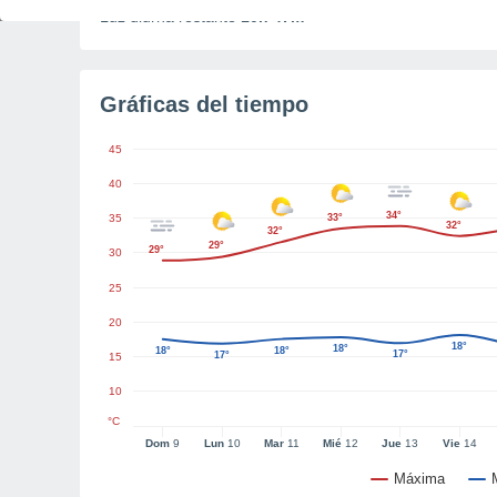
Luz diurna restante
10h 47m
Gráficas del tiempo
45
40
34°
35
33°
32°
32°
29°
29°
30
25
20
18°
18°
18°
18°
17°
17°
15
10
°C
Dom
9
Lun
10
Mar
11
Mié
12
Jue
13
Vie
14
Máxima