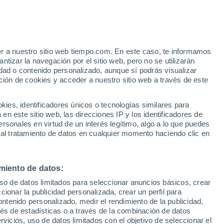
er a nuestro sitio web tiempo.com. En este caso, te informamos
h
tizar la navegación por el sitio web, pero no se utilizarán
dad o contenido personalizado, aunque sí podrás visualizar
ción de cookies y acceder a nuestro sitio web a través de este
es, identificadores únicos o tecnologías similares para
n este sitio web, las direcciones IP y los identificadores de
rsonales en virtud de un interés legítimo, algo a lo que puedes
e nubosidad
Radar de lluvia
Satélites
Modelos
 al tratamiento de datos en cualquier momento haciendo clic en
miento de datos:
iércoles
Jueves
Viernes
Sábado
uso de datos limitados para seleccionar anuncios básicos, crear
12 Ago
13 Ago
14 Ago
15 Ago
ccionar la publicidad personalizada, crear un perfil para
ontenido personalizado, medir el rendimiento de la publicidad,
vés de estadísticas o a través de la combinación de datos
rvicios, uso de datos limitados con el objetivo de seleccionar el