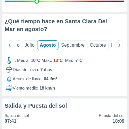
 seleccionar
o.
calización
precisa e
¿Qué tiempo hace en Santa Clara Del
ión mediante
Mar en
agosto
?
, publicidad
yo
Junio
Julio
Agosto
Septiembre
Octubre
Noviemb
dos,
 publicidad
,
T. Media:
10°C
Max.:
13°C
Min:
7°C
ón de
Días de lluvia:
7
días
 desarrollo
s.
Acum. de lluvia:
64 l/m²
tros 1199
Viento medio:
18 km/h
ios
Salida y Puesta del sol
Salida del sol
Puesta del sol
07:41
18:09