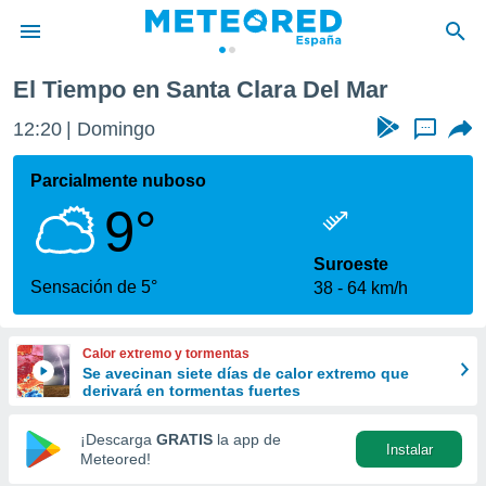
 Mar
El Tiempo en Santa Clara Del Mar
privacidad
12:20
Domingo
...
o de
tiempo.com)
borado por
Parcialmente nuboso
es para
9°
ue la
 que se
e calidad.
Suroeste
eder a este
Sensación de 5°
38
64 km/h
ediante las
opciones:
Calor extremo y tormentas
ookies y
Se avecinan siete días de calor extremo que
e forma
derivará en tormentas fuertes
d digital
¡Descarga
GRATIS
la app de
Instalar
ada, basada
Meteored!
mación