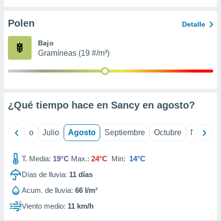
 seleccionar
o.
Polen
Detalle
calización
precisa e
Bajo
ión mediante
Gramíneas (19 #/m³)
, publicidad
dos,
 publicidad
,
¿Qué tiempo hace en Sancy en
agosto
?
ón de
 desarrollo
s.
yo
Junio
Julio
Agosto
Septiembre
Octubre
Noviemb
tros 1199
ios
T. Media:
19°C
Max.:
24°C
Min:
14°C
Días de lluvia:
11
días
Acum. de lluvia:
66 l/m²
Viento medio:
11 km/h