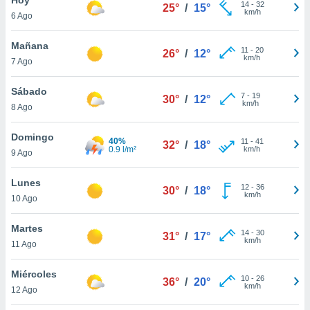
14
-
32
25°
/
15°
km/h
6 Ago
do en
 mismo.
sultar más
Mañana
11
-
20
26°
/
12°
 en nuestra
km/h
7 Ago
 Cookies
y
ualquier
Sábado
7
-
19
30°
/
12°
km/h
8 Ago
ento
 botón
ación de
Domingo
40%
11
-
41
32°
/
18°
kies
0.9 l/m²
km/h
9 Ago
 disponible
e nuestra
Lunes
12
-
36
.
30°
/
18°
km/h
10 Ago
IVAMENTE,
Martes
14
-
30
31°
/
17°
km/h
11 Ago
as
 a cookies
Miércoles
10
-
26
36°
/
20°
km/h
 no aceptar
12 Ago
ón de