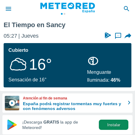
El Tiempo en Sancy
privacidad
05:27
Jueves
...
o de
tiempo.com)
borado por
Cubierto
es para
16°
ue la
 que se
e calidad.
Menguante
eder a este
Sensación de 16°
Iluminada:
46%
ediante las
opciones:
Atención al fin de semana
ookies y
España podrá registrar tormentas muy fuertes y
e forma
con fenómenos adversos
d digital
¡Descarga
GRATIS
la app de
Instalar
ada, basada
Meteored!
mación