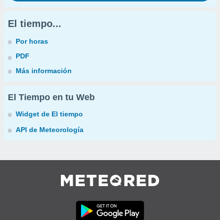
El tiempo...
Por horas
PDF
Más información
El Tiempo en tu Web
Widget de El tiempo
API de Meteorología