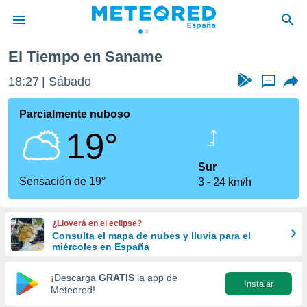
El Tiempo en Saname
privacidad
18:27
Sábado
...
o de
tiempo.com)
borado por
Parcialmente nuboso
es para
19°
ue la
 que se
e calidad.
Sur
eder a este
Sensación de 19°
3
24 km/h
ediante las
opciones:
¿Lloverá en el eclipse?
ookies y
Consulta el mapa de nubes y lluvia para el
e forma
miércoles en España
d digital
¡Descarga
GRATIS
la app de
Instalar
ada, basada
Meteored!
mación