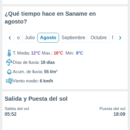
 seleccionar
o.
¿Qué tiempo hace en Saname en
calización
precisa e
agosto
?
ión mediante
, publicidad
yo
Junio
Julio
Agosto
Septiembre
Octubre
Noviemb
dos,
T. Media:
12°C
Max.:
16°C
Min:
8°C
 publicidad
,
Días de lluvia:
18
días
ón de
 desarrollo
Acum. de lluvia:
55 l/m²
s.
Viento medio:
6 km/h
tros 1199
ios
Salida y Puesta del sol
Salida del sol
Puesta del sol
05:52
18:09