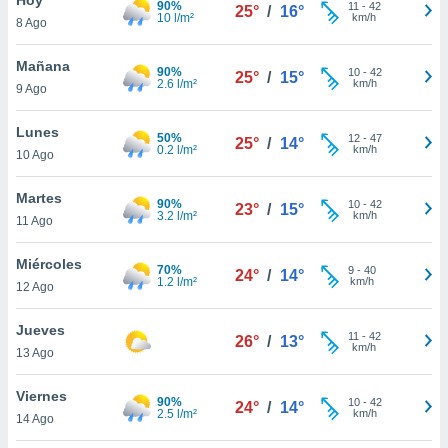
90%
11
-
42
25°
/
16°
10 l/m²
km/h
8 Ago
do en
 mismo.
sultar más
Mañana
90%
10
-
42
25°
/
15°
 en nuestra
2.6 l/m²
km/h
9 Ago
 Cookies
y
ualquier
Lunes
50%
12
-
47
25°
/
14°
0.2 l/m²
km/h
10 Ago
ento
 botón
ación de
Martes
90%
10
-
42
23°
/
15°
kies
3.2 l/m²
km/h
11 Ago
 disponible
e nuestra
Miércoles
70%
9
-
40
.
24°
/
14°
1.2 l/m²
km/h
12 Ago
IVAMENTE,
Jueves
11
-
42
26°
/
13°
km/h
13 Ago
as
 a cookies
Viernes
90%
10
-
42
24°
/
14°
2.5 l/m²
km/h
 no aceptar
14 Ago
ón de