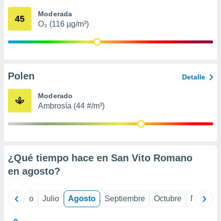
 seleccionar
o.
Moderada
45
O₃ (116 µg/m³)
calización
precisa e
ión mediante
, publicidad
Polen
Detalle
dos,
 publicidad
Moderado
,
Ambrosía (44 #/m³)
ón de
 desarrollo
s.
tros 1199
ios
¿Qué tiempo hace en San Vito Romano
en
agosto
?
yo
Junio
Julio
Agosto
Septiembre
Octubre
Noviemb