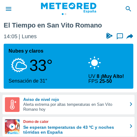
no
El Tiempo en San Vito Romano
privacidad
14:05
Lunes
...
o de
tiempo.com)
borado por
Nubes y claros
es para
33°
ue la
 que se
e calidad.
UV
8 ¡Muy Alto!
eder a este
Sensación de 31°
FPS
25-50
ediante las
opciones:
Aviso de nivel rojo
ookies y
Alerta extrema por altas temperaturas en San Vito
e forma
Romano hoy
d digital
Domo de calor
ada, basada
Se esperan temperaturas de 43 ºC y noches
tórridas en España
mación