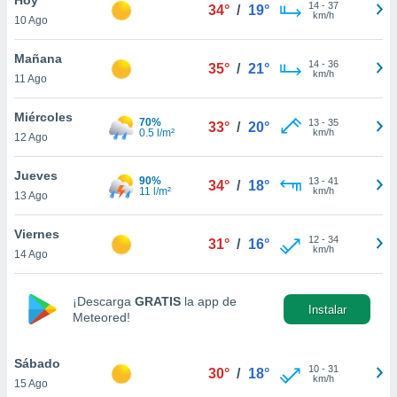
14
-
37
34°
/
19°
km/h
10 Ago
do en
 mismo.
sultar más
Mañana
14
-
36
35°
/
21°
 en nuestra
km/h
11 Ago
 Cookies
y
ualquier
Miércoles
70%
13
-
35
33°
/
20°
0.5 l/m²
km/h
12 Ago
ento
 botón
ación de
Jueves
90%
13
-
41
34°
/
18°
kies
11 l/m²
km/h
13 Ago
 disponible
e nuestra
Viernes
12
-
34
.
31°
/
16°
km/h
14 Ago
IVAMENTE,
¡Descarga
GRATIS
la app de
Instalar
Meteored!
as
 a cookies
Sábado
 no aceptar
10
-
31
30°
/
18°
km/h
15 Ago
ón de