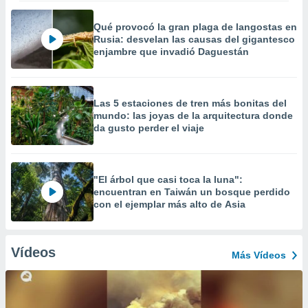
Qué provocó la gran plaga de langostas en
Rusia: desvelan las causas del gigantesco
enjambre que invadió Daguestán
Las 5 estaciones de tren más bonitas del
mundo: las joyas de la arquitectura donde
da gusto perder el viaje
"El árbol que casi toca la luna":
encuentran en Taiwán un bosque perdido
con el ejemplar más alto de Asia
Vídeos
Más Vídeos