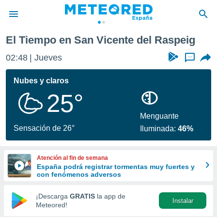
ente del Raspeig
El Tiempo en San Vicente del Raspeig
privacidad
02:48
Jueves
...
o de
tiempo.com)
borado por
Nubes y claros
es para
25°
ue la
 que se
e calidad.
Menguante
eder a este
Sensación de 26°
Iluminada:
46%
ediante las
opciones:
Atención al fin de semana
ookies y
España podrá registrar tormentas muy fuertes y
e forma
con fenómenos adversos
d digital
¡Descarga
GRATIS
la app de
Instalar
ada, basada
Meteored!
mación