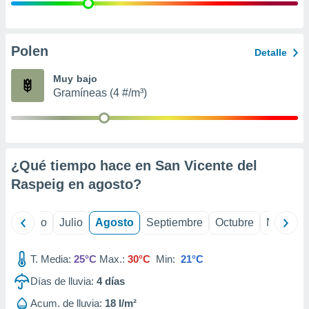
 seleccionar
o.
calización
precisa e
Polen
Detalle
ión mediante
Muy bajo
, publicidad
Gramíneas (4 #/m³)
dos,
 publicidad
,
ón de
¿Qué tiempo hace en San Vicente del
 desarrollo
s.
Raspeig en
agosto
?
tros 1199
ios
yo
Junio
Julio
Agosto
Septiembre
Octubre
Noviemb
T. Media:
25°C
Max.:
30°C
Min:
21°C
Días de lluvia:
4
días
Acum. de lluvia:
18 l/m²