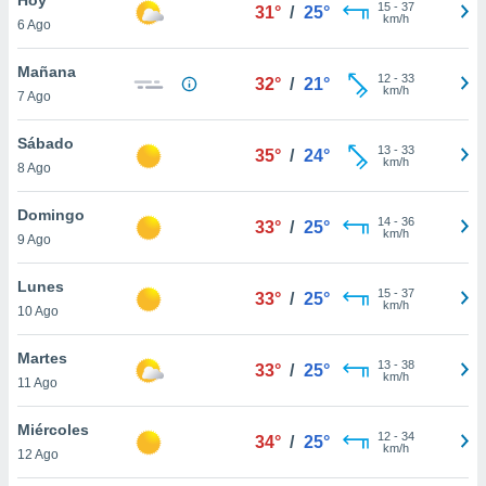
15
-
37
31°
/
25°
km/h
6 Ago
do en
 mismo.
sultar más
Mañana
12
-
33
32°
/
21°
 en nuestra
km/h
7 Ago
 Cookies
y
ualquier
Sábado
13
-
33
35°
/
24°
km/h
8 Ago
ento
 botón
ación de
Domingo
14
-
36
33°
/
25°
kies
km/h
9 Ago
 disponible
e nuestra
Lunes
15
-
37
.
33°
/
25°
km/h
10 Ago
IVAMENTE,
Martes
13
-
38
33°
/
25°
km/h
11 Ago
as
 a cookies
Miércoles
12
-
34
34°
/
25°
km/h
 no aceptar
12 Ago
ón de