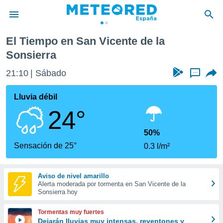
El Tiempo en San Vicente de la
privacidad
Sonsierra
o de
tiempo.com)
21:10
Sábado
...
borado por
es para
Lluvia débil
ue la
 que se
24°
e calidad.
eder a este
50%
ediante las
Sensación de 25°
opciones:
0.3 l/m²
ookies y
e forma
Aviso de nivel amarillo
Alerta moderada por tormenta en San Vicente de la
Sonsierra hoy
d digital
ada, basada
Tormentas muy fuertes
mación
Dejarán lluvias muy intensas, reventones y