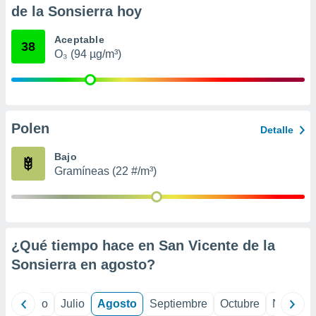
 seleccionar
de la Sonsierra hoy
o.
calización
Aceptable
38
precisa e
O₃ (94 µg/m³)
ión mediante
, publicidad
dos,
Polen
Detalle
 publicidad
,
Bajo
ón de
 desarrollo
Gramíneas (22 #/m³)
s.
tros 1199
ios
¿Qué tiempo hace en San Vicente de la
Sonsierra en
agosto
?
yo
Junio
Julio
Agosto
Septiembre
Octubre
Noviemb