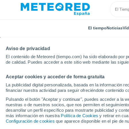
El tiempo
Noticias
Ví
Aviso de privacidad
El contenido de Meteored (tiempo.com) ha sido elaborado por pr
de calidad. Puedes acceder a este sitio web mediante las sigui
Aceptar cookies y acceder de forma gratuita
Inicio
Venezuela
Aragua
San Sebastian
La publicidad digital personalizada, basada en la información r
financiar nuestra actividad para seguir ofreciéndote contenido c
El Tiempo en San Sebas
Pulsando el botón "Aceptar y continuar", puedes acceder a la w
nuestras o de nuestros socios, que nos permiten el seguimiento
12:45
Sábado
desarrollar un perfil específico para mostrarte publicidad y co
más información en nuestra
Política de Cookies
y retirar en cu
Configuración de cookies
que aparece disponible en el pie de n
Nubes y claros