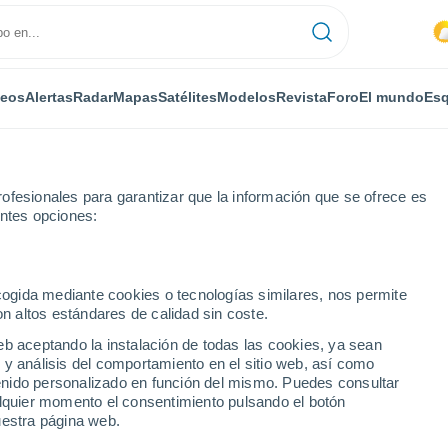
deos
Alertas
Radar
Mapas
Satélites
Modelos
Revista
Foro
El mundo
Esq
ofesionales para garantizar que la información que se ofrece es
entes opciones:
ecogida mediante cookies o tecnologías similares, nos permite
on altos estándares de calidad sin coste.
tian (Venezuela)
eb aceptando la instalación de todas las cookies, ya sean
 y análisis del comportamiento en el sitio web, así como
...
ntenido personalizado en función del mismo. Puedes consultar
alquier momento el consentimiento pulsando el botón
Por horas
uestra página web.
Calor Húmedo Sofocante en las
próximas horas