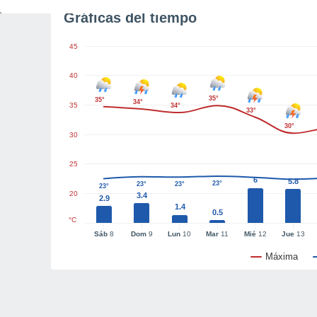
Gráficas del tiempo
45
40
35°
35°
34°
35
34°
33°
30°
30
25
6
5.8
23°
23°
23°
23°
20
3.4
2.9
1.4
0.5
°C
Sáb
8
Dom
9
Lun
10
Mar
11
Mié
12
Jue
13
Máxima