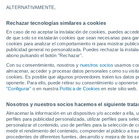
34°
ALTERNATIVAMENTE,
Rechazar tecnologías similares a cookies
UV
10 ¡Mu
Alto!
En caso de no aceptar la instalación de cookies, puedes acced
Sensación de 35°
FPS
25-50
de que solo se instalarán cookies que sean necesarias para garan
cookies para analizar el comportamiento ni para mostrar publici
publicidad general no personalizada. Puedes rechazar la instala
abono pulsando el botón "Rechazar".
Tormentas muy fuertes
Dejarán lluvias muy intensas, reventones y
Con su consentimiento, nosotros y
nuestros socios
usamos cooki
pedrisco en las comunidades del norte
almacenar, acceder y procesar datos personales como su visita e
cookies. Es posible que algunos proveedores traten tus datos pe
El Tiempo 1 - 7 días
Por horas
Actualidad
Mapa de
oponerte. Para ello, puede retirar su consentimiento u oponerse
"Configurar"
o en nuestra
Política de Cookies
en este sitio web.
Nosotros y nuestros socios hacemos el siguiente trata
Mañana
Lunes
Hoy
Almacenar la información en un dispositivo y/o acceder a ella, 
9 Ago
10 Ago
8 Ago
perfiles para publicidad personalizada, utilizar perfiles para sele
personalizar el contenido, uso de perfiles para la selección de c
medir el rendimiento del contenido, comprender al público a tra
procedentes de diferentes fuentes, desarrollo y mejora de los se
90%
80%
80%