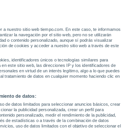
y
er a nuestro sitio web tiempo.com. En este caso, te informamos
tizar la navegación por el sitio web, pero no se utilizarán
dad o contenido personalizado, aunque sí podrás visualizar
ción de cookies y acceder a nuestro sitio web a través de este
es, identificadores únicos o tecnologías similares para
n este sitio web, las direcciones IP y los identificadores de
rsonales en virtud de un interés legítimo, algo a lo que puedes
 lluvia
Radar de lluvia
Satélites
Modelos
 al tratamiento de datos en cualquier momento haciendo clic en
miento de datos:
Martes
Miércoles
Jueves
Viernes
uso de datos limitados para seleccionar anuncios básicos, crear
11 Ago
12 Ago
13 Ago
14 Ago
ccionar la publicidad personalizada, crear un perfil para
ontenido personalizado, medir el rendimiento de la publicidad,
vés de estadísticas o a través de la combinación de datos
rvicios, uso de datos limitados con el objetivo de seleccionar el
80%
90%
90%
90%