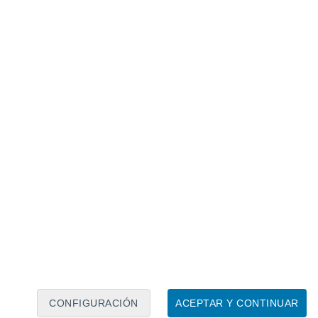
Calendario lunar
Lun
Mar
Mié
Jue
Vie
Sáb
Dom
8
9
10
11
12
13
14
15
16
17
18
19
20
21
CONFIGURACIÓN
ACEPTAR Y CONTINUAR