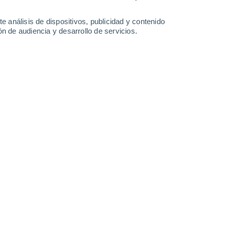
0.5 l/m²
6 l/m²
5.8 l/m²
4.3 l/m²
35°
/
23°
33°
/
23°
30°
/
22°
31°
/
23°
e análisis de dispositivos, publicidad y contenido
n de audiencia y desarrollo de servicios.
-
35
km/h
13
-
35
km/h
9
-
25
km/h
13
-
36
km/h
e agosto
Este
10 ¡Muy Alto!
12
-
32 km/h
FPS:
25-50
Este
9 ¡Muy Alto!
12
-
30 km/h
FPS:
25-50
Este
6 Alto
14
-
30 km/h
FPS:
15-25
Noreste
3 Medio
15
-
33 km/h
FPS:
6-10