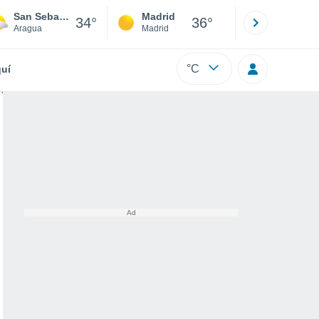
San Sebastian
Madrid
Barcelona
34°
36°
Aragua
Madrid
Barcelona
°C
uí