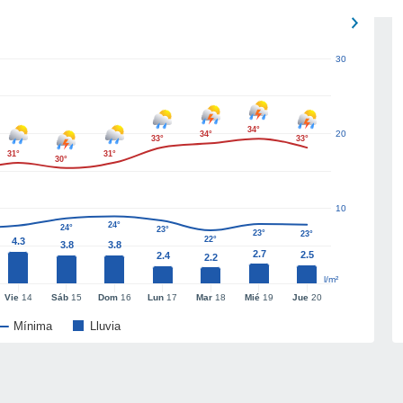
30
34°
20
34°
33°
33°
31°
31°
30°
10
24°
24°
23°
23°
23°
22°
4.3
3.8
3.8
2.7
2.5
2.4
2.2
l/m²
Vie
14
Sáb
15
Dom
16
Lun
17
Mar
18
Mié
19
Jue
20
Mínima
Lluvia