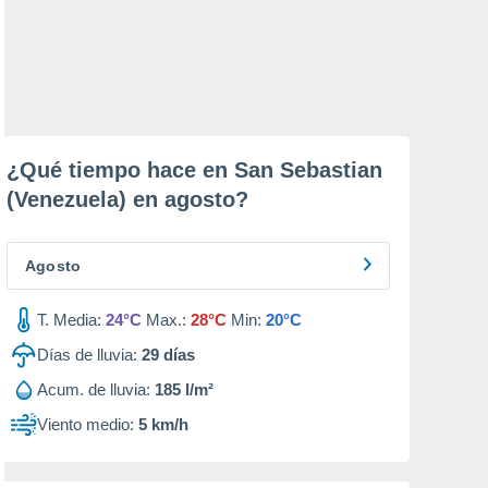
¿Qué tiempo hace en San Sebastian
(Venezuela) en
agosto
?
Agosto
T. Media:
24°C
Max.:
28°C
Min:
20°C
Días de lluvia:
29
días
Acum. de lluvia:
185 l/m²
Viento medio:
5 km/h