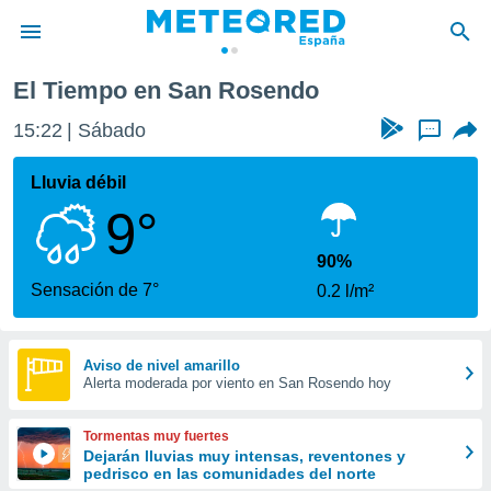
El Tiempo en San Rosendo
privacidad
15:22
Sábado
...
o de
tiempo.com)
borado por
Lluvia débil
es para
9°
ue la
 que se
e calidad.
90%
eder a este
Sensación de 7°
0.2 l/m²
ediante las
opciones:
ookies y
Aviso de nivel amarillo
Alerta moderada por viento en San Rosendo hoy
e forma
d digital
Tormentas muy fuertes
ada, basada
Dejarán lluvias muy intensas, reventones y
pedrisco en las comunidades del norte
mación