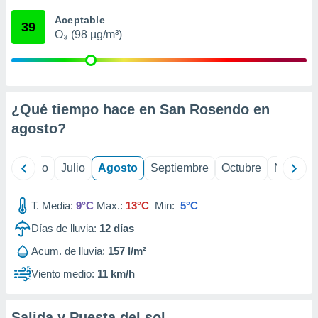
 seleccionar
o.
Aceptable
39
O₃ (98 µg/m³)
calización
precisa e
ión mediante
, publicidad
¿Qué tiempo hace en San Rosendo en
dos,
agosto
?
 publicidad
,
ón de
yo
Junio
Julio
Agosto
Septiembre
Octubre
Noviemb
 desarrollo
s.
T. Media:
9°C
Max.:
13°C
Min:
5°C
tros 1199
ios
Días de lluvia:
12
días
Acum. de lluvia:
157 l/m²
Viento medio:
11 km/h
Salida y Puesta del sol