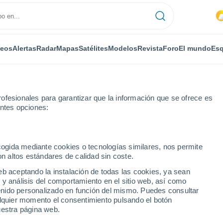
deos
Alertas
Radar
Mapas
Satélites
Modelos
Revista
Foro
El mundo
Esq
ofesionales para garantizar que la información que se ofrece es
entes opciones:
ecogida mediante cookies o tecnologías similares, nos permite
on altos estándares de calidad sin coste.
o
eb aceptando la instalación de todas las cookies, ya sean
 y análisis del comportamiento en el sitio web, así como
...
ntenido personalizado en función del mismo. Puedes consultar
alquier momento el consentimiento pulsando el botón
Por horas
uestra página web.
Calor Húmedo Sofocante en las
próximas horas