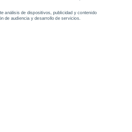
33°
/
25°
33°
/
25°
33°
/
25°
32°
/
24°
e análisis de dispositivos, publicidad y contenido
n de audiencia y desarrollo de servicios.
-
21
km/h
10
-
23
km/h
11
-
26
km/h
6
-
25
km/h
osto
Sur
8 ¡Muy Alto!
9
-
22 km/h
FPS:
25-50
Sur
8 ¡Muy Alto!
9
-
26 km/h
FPS:
25-50
Oeste
6 Alto
4
-
24 km/h
FPS:
15-25
Sur
5 Medio
7
-
20 km/h
FPS:
6-10