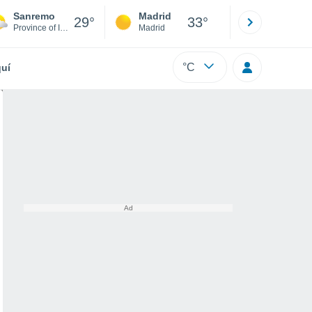
Sanremo
Madrid
Barcelona
29°
33°
Province of Imperia
Madrid
Barcelona
°C
uí