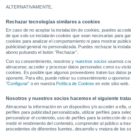
30°
ALTERNATIVAMENTE,
Rechazar tecnologías similares a cookies
UV
8 ¡Muy
En caso de no aceptar la instalación de cookies, puedes acced
Sensación de 36°
FPS
25-50
de que solo se instalarán cookies que sean necesarias para garan
cookies para analizar el comportamiento ni para mostrar publici
publicidad general no personalizada. Puedes rechazar la instala
abono pulsando el botón "Rechazar".
Calor extremo y tormentas
Se avecinan siete días de calor extremo que
Con su consentimiento, nosotros y
nuestros socios
usamos cooki
derivará en tormentas fuertes
almacenar, acceder y procesar datos personales como su visita e
cookies. Es posible que algunos proveedores traten tus datos pe
El Tiempo 1 - 7 días
Por horas
Actualidad
Mapa de
oponerte. Para ello, puede retirar su consentimiento u oponerse
"Configurar"
o en nuestra
Política de Cookies
en este sitio web.
Nosotros y nuestros socios hacemos el siguiente trata
Mañana
Martes
M
Hoy
Almacenar la información en un dispositivo y/o acceder a ella, 
10 Ago
11 Ago
9 Ago
perfiles para publicidad personalizada, utilizar perfiles para sele
personalizar el contenido, uso de perfiles para la selección de c
medir el rendimiento del contenido, comprender al público a tra
procedentes de diferentes fuentes, desarrollo y mejora de los se
40%