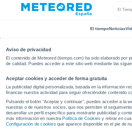
El tiempo
Noticias
Ví
Aviso de privacidad
El contenido de Meteored (tiempo.com) ha sido elaborado por pr
de calidad. Puedes acceder a este sitio web mediante las sigui
Aceptar cookies y acceder de forma gratuita
Inicio
Italia
Provincia de Imperia
San Remo
La publicidad digital personalizada, basada en la información r
financiar nuestra actividad para seguir ofreciéndote contenido c
El Tiempo en San Rem
Pulsando el botón "Aceptar y continuar", puedes acceder a la w
nuestras o de nuestros socios, que nos permiten el seguimiento
13:00
Domingo
desarrollar un perfil específico para mostrarte publicidad y co
más información en nuestra
Política de Cookies
y retirar en cu
Configuración de cookies
que aparece disponible en el pie de n
Soleado