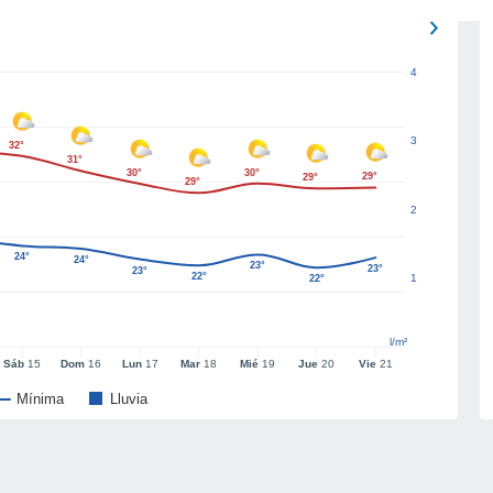
4
3
32°
31°
30°
30°
29°
29°
29°
2
24°
24°
23°
23°
23°
22°
1
22°
l/m²
Sáb
15
Dom
16
Lun
17
Mar
18
Mié
19
Jue
20
Vie
21
Mínima
Lluvia