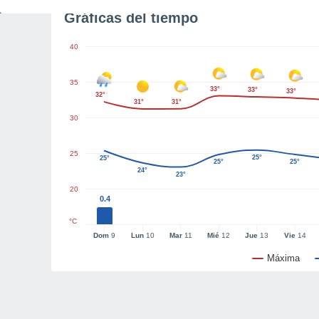
Gráficas del tiempo
40
35
33°
33°
33°
32°
31°
31°
30
25
25°
25°
25°
25°
24°
23°
20
0.4
°C
Dom
9
Lun
10
Mar
11
Mié
12
Jue
13
Vie
14
Máxima