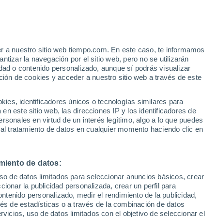
 Alto!
er a nuestro sitio web tiempo.com. En este caso, te informamos
tizar la navegación por el sitio web, pero no se utilizarán
dad o contenido personalizado, aunque sí podrás visualizar
ción de cookies y acceder a nuestro sitio web a través de este
es, identificadores únicos o tecnologías similares para
n este sitio web, las direcciones IP y los identificadores de
rsonales en virtud de un interés legítimo, algo a lo que puedes
 lluvia
Radar de lluvia
Satélites
Modelos
 al tratamiento de datos en cualquier momento haciendo clic en
miento de datos:
iércoles
Jueves
Viernes
Sábado
uso de datos limitados para seleccionar anuncios básicos, crear
12 Ago
13 Ago
14 Ago
15 Ago
ccionar la publicidad personalizada, crear un perfil para
ontenido personalizado, medir el rendimiento de la publicidad,
vés de estadísticas o a través de la combinación de datos
rvicios, uso de datos limitados con el objetivo de seleccionar el