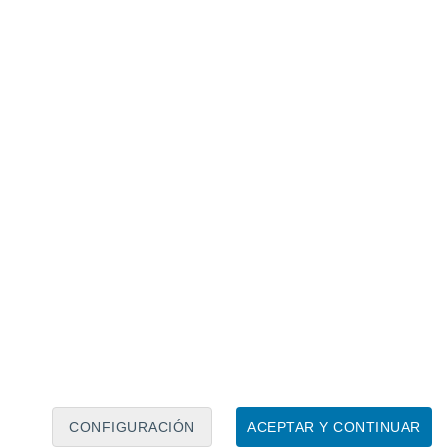
Calendario lunar
Lun
Mar
Mié
Jue
Vie
Sáb
Dom
9
10
11
12
13
14
15
16
17
18
19
20
21
22
CONFIGURACIÓN
ACEPTAR Y CONTINUAR