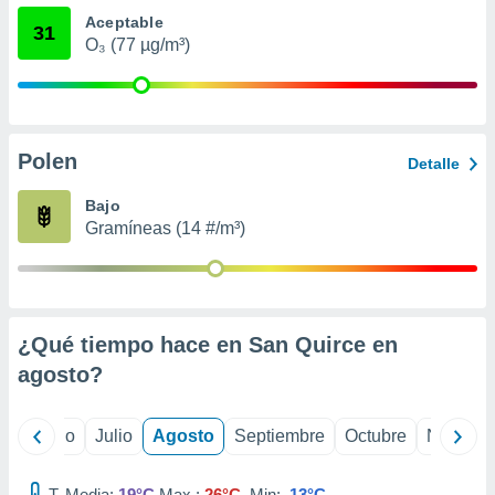
 seleccionar
Aceptable
o.
31
O₃ (77 µg/m³)
calización
precisa e
ión mediante
, publicidad
Polen
Detalle
dos,
 publicidad
Bajo
,
Gramíneas (14 #/m³)
ón de
 desarrollo
s.
tros 1199
¿Qué tiempo hace en San Quirce en
ios
agosto
?
yo
Junio
Julio
Agosto
Septiembre
Octubre
Noviemb
T. Media:
19°C
Max.:
26°C
Min:
13°C