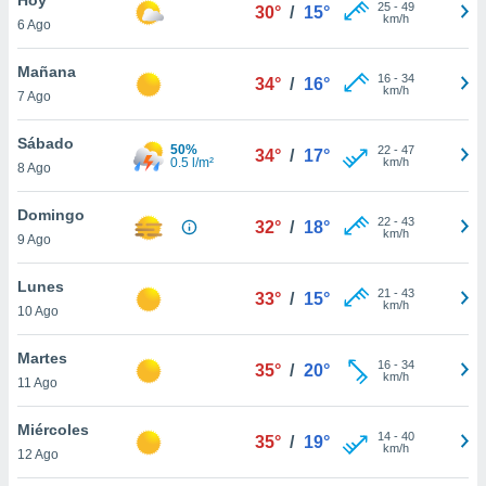
25
-
49
30°
/
15°
km/h
6 Ago
do en
 mismo.
sultar más
Mañana
16
-
34
34°
/
16°
 en nuestra
km/h
7 Ago
 Cookies
y
ualquier
Sábado
50%
22
-
47
34°
/
17°
0.5 l/m²
km/h
8 Ago
ento
 botón
ación de
Domingo
22
-
43
32°
/
18°
kies
km/h
9 Ago
 disponible
e nuestra
Lunes
21
-
43
.
33°
/
15°
km/h
10 Ago
IVAMENTE,
Martes
16
-
34
35°
/
20°
km/h
11 Ago
as
 a cookies
Miércoles
14
-
40
35°
/
19°
km/h
 no aceptar
12 Ago
ón de