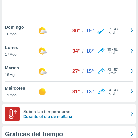
 botón
.
nto,
Domingo
17
-
43
36°
/
19°
km/h
16 Ago
cios
kies,
Lunes
ores únicos
30
-
61
34°
/
18°
km/h
17 Ago
as similares
nar,
rocesar
Martes
23
-
57
27°
/
15°
onales como
km/h
18 Ago
 este sitio
recciones IP
Miércoles
ficadores de
14
-
43
31°
/
13°
km/h
19 Ago
 posible
s
 traten tus
Suben las temperaturas
nales en
Durante el dia de mañana
 interés
go a lo que
nerte. Para
Gráficas del tiempo
retirar su