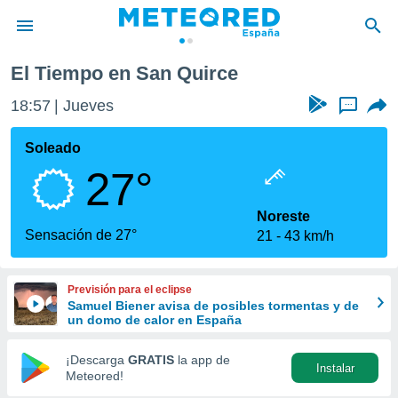
El Tiempo en San Quirce
privacidad
18:57
Jueves
...
o de
tiempo.com)
borado por
Soleado
es para
27°
ue la
 que se
e calidad.
Noreste
eder a este
Sensación de 27°
21
43 km/h
ediante las
opciones:
Previsión para el eclipse
ookies y
Samuel Biener avisa de posibles tormentas y de
e forma
un domo de calor en España
d digital
¡Descarga
GRATIS
la app de
Instalar
ada, basada
Meteored!
mación