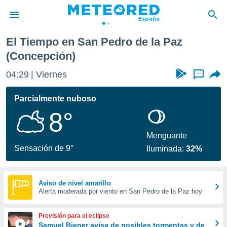
El Tiempo en San Pedro de la Paz
privacidad
(Concepción)
o de
tiempo.com)
04:29
Viernes
...
borado por
es para
Parcialmente nuboso
ue la
 que se
8°
e calidad.
eder a este
Menguante
ediante las
Sensación de 9°
opciones:
Iluminada:
32%
ookies y
e forma
Aviso de nivel amarillo
Alerta moderada por viento en San Pedro de la Paz hoy
d digital
ada, basada
Previsión para el eclipse
mación
Samuel Biener avisa de posibles tormentas y de