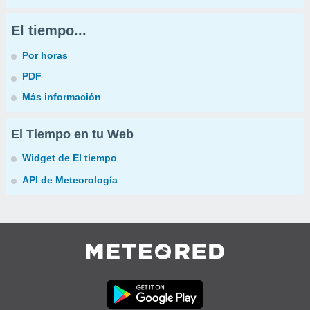
El tiempo...
Por horas
PDF
Más información
El Tiempo en tu Web
Widget de El tiempo
API de Meteorología