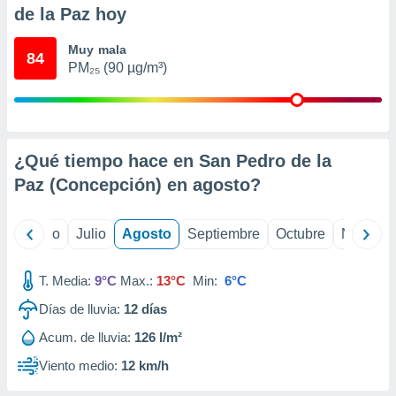
 seleccionar
de la Paz hoy
o.
calización
Muy mala
84
precisa e
PM₂₅ (90 µg/m³)
ión mediante
, publicidad
dos,
¿Qué tiempo hace en San Pedro de la
 publicidad
,
Paz (Concepción) en
agosto
?
ón de
 desarrollo
s.
yo
Junio
Julio
Agosto
Septiembre
Octubre
Noviemb
tros 1199
ios
T. Media:
9°C
Max.:
13°C
Min:
6°C
Días de lluvia:
12
días
Acum. de lluvia:
126 l/m²
Viento medio:
12 km/h