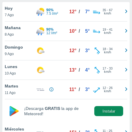
do en
Hoy
90%
35
-
67
12°
/
7°
 mismo.
7.5 l/m²
km/h
7 Ago
sultar más
 en nuestra
Mañana
90%
19
-
41
 Cookies
y
10°
/
5°
12 l/m²
km/h
8 Ago
ualquier
ento
Domingo
18
-
34
12°
/
3°
 botón
km/h
9 Ago
ación de
kies
Lunes
17
-
33
 disponible
13°
/
4°
km/h
10 Ago
e nuestra
.
Martes
12
-
26
11°
/
3°
km/h
IVAMENTE,
11 Ago
¡Descarga
GRATIS
la app de
as
Instalar
Meteored!
 a cookies
 no aceptar
ón de
Miércoles
11
-
25