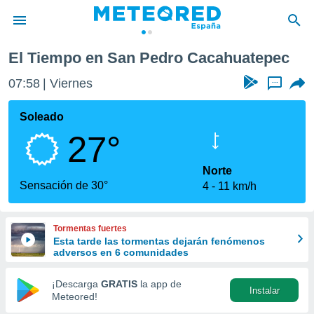
c
El Tiempo en San Pedro Cacahuatepec
privacidad
07:58
Viernes
...
o de
tiempo.com)
borado por
Soleado
es para
27°
ue la
 que se
e calidad.
Norte
eder a este
Sensación de 30°
4
11 km/h
ediante las
opciones:
Tormentas fuertes
ookies y
Esta tarde las tormentas dejarán fenómenos
e forma
adversos en 6 comunidades
d digital
¡Descarga
GRATIS
la app de
Instalar
ada, basada
Meteored!
mación