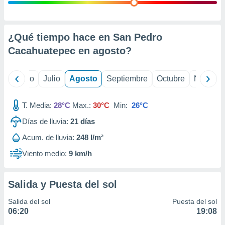
 seleccionar
o.
calización
precisa e
¿Qué tiempo hace en San Pedro
ión mediante
Cacahuatepec en
agosto
?
, publicidad
yo
Junio
Julio
Agosto
Septiembre
Octubre
Noviemb
dos,
 publicidad
,
T. Media:
28°C
Max.:
30°C
Min:
26°C
ón de
Días de lluvia:
21
días
 desarrollo
s.
Acum. de lluvia:
248 l/m²
tros 1199
Viento medio:
9 km/h
ios
Salida y Puesta del sol
Salida del sol
Puesta del sol
06:20
19:08