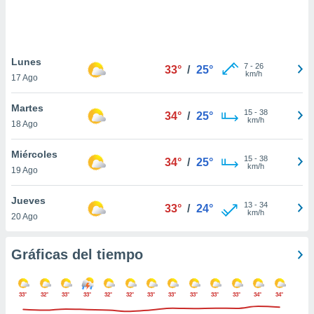
 botón
.
nto,
Lunes
7
-
26
33°
/
25°
km/h
17 Ago
cios
kies,
Martes
ores únicos
15
-
38
34°
/
25°
km/h
18 Ago
as similares
nar,
rocesar
Miércoles
15
-
38
34°
/
25°
onales como
km/h
19 Ago
 este sitio
recciones IP
Jueves
ficadores de
13
-
34
33°
/
24°
km/h
20 Ago
 posible
s
 traten tus
Gráficas del tiempo
nales en
 interés
go a lo que
33°
32°
33°
33°
32°
32°
33°
33°
33°
33°
33°
34°
34°
nerte. Para
retirar su