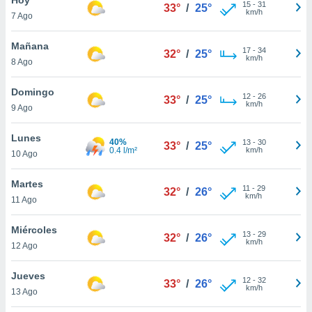
15
-
31
33°
/
25°
km/h
7 Ago
do en
 mismo.
sultar más
Mañana
17
-
34
32°
/
25°
 en nuestra
km/h
8 Ago
 Cookies
y
ualquier
Domingo
12
-
26
33°
/
25°
km/h
9 Ago
ento
 botón
ación de
Lunes
40%
13
-
30
33°
/
25°
kies
0.4 l/m²
km/h
10 Ago
 disponible
e nuestra
Martes
11
-
29
.
32°
/
26°
km/h
11 Ago
IVAMENTE,
Miércoles
13
-
29
32°
/
26°
km/h
12 Ago
as
 a cookies
Jueves
12
-
32
33°
/
26°
km/h
 no aceptar
13 Ago
ón de